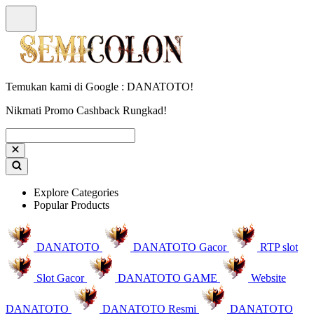
Temukan kami di Google : DANATOTO!
Nikmati Promo Cashback Rungkad!
Explore Categories
Popular Products
DANATOTO
DANATOTO Gacor
RTP slot
Slot Gacor
DANATOTO GAME
Website
DANATOTO
DANATOTO Resmi
DANATOTO