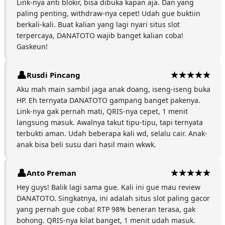
Link-nya anti blokir, bisa dibuka kapan aja. Dan yang
paling penting, withdraw-nya cepet! Udah gue buktiin
berkali-kali. Buat kalian yang lagi nyari situs slot
terpercaya, DANATOTO wajib banget kalian coba!
Gaskeun!
Rusdi Pincang
Aku mah main sambil jaga anak doang, iseng-iseng buka
HP. Eh ternyata DANATOTO gampang banget pakenya.
Link-nya gak pernah mati, QRIS-nya cepet, 1 menit
langsung masuk. Awalnya takut tipu-tipu, tapi ternyata
terbukti aman. Udah beberapa kali wd, selalu cair. Anak-
anak bisa beli susu dari hasil main wkwk.
Anto Preman
Hey guys! Balik lagi sama gue. Kali ini gue mau review
DANATOTO. Singkatnya, ini adalah situs slot paling gacor
yang pernah gue coba! RTP 98% beneran terasa, gak
bohong. QRIS-nya kilat banget, 1 menit udah masuk.