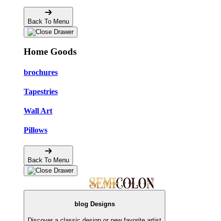
Back To Menu
Home Goods
brochures
Tapestries
Wall Art
Pillows
Back To Menu
blog Designs
Discover a classic design or new favorite artist