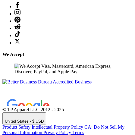
We Accept
© TP Apparel LLC 2012 - 2025
United States - $ USD
Product Safety
Intellectual Property Policy
CA: Do Not Sell My
Personal Information
Privacy Policy
Terms