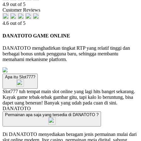
4.9 out of 5
Customer Reviews
4.6 out of 5
DANATOTO GAME ONLINE
DANATOTO menghadirkan tingkat RTP yang relatif tinggi dan
berbagai bonus untuk pengguna baru, sehingga membantu
memahami mekanisme platform.
Apa itu Slot777?
Slot777 tuh tempat main slot online yang lagi hits banget sekarang.
Kayak game tebak-tebak gambar gitu, tapi kalo lo beruntung, bisa
dapet uang beneran! Banyak yang udah pada cuan di sini.
DANATOTO
Permainan apa saja yang tersedia di DANATOTO ?
Di DANATOTO menyediakan beragam jenis permainan mulai dari
slot online modern, live casino, permainan meja digital, sabung