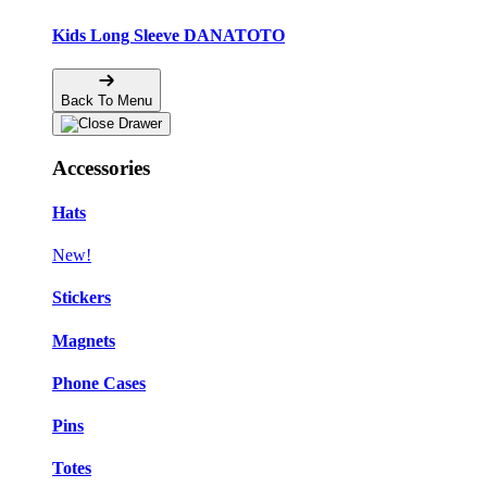
Kids Long Sleeve DANATOTO
Back To Menu
Accessories
Hats
New!
Stickers
Magnets
Phone Cases
Pins
Totes