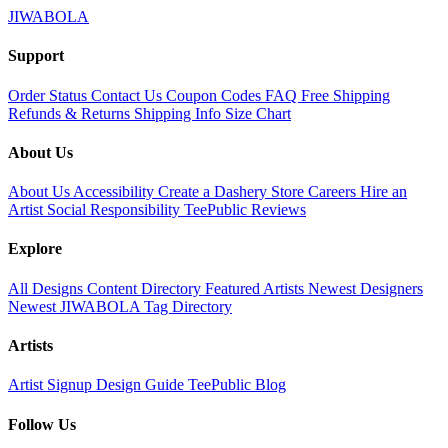
JIWABOLA
Support
Order Status
Contact Us
Coupon Codes
FAQ
Free Shipping
Refunds & Returns
Shipping Info
Size Chart
About Us
About Us
Accessibility
Create a Dashery Store
Careers
Hire an
Artist
Social Responsibility
TeePublic Reviews
Explore
All Designs
Content Directory
Featured Artists
Newest Designers
Newest JIWABOLA
Tag Directory
Artists
Artist Signup
Design Guide
TeePublic Blog
Follow Us