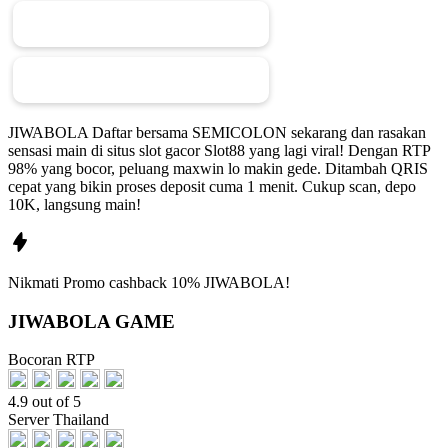
DAFTAR DISINI
LOGIN DISINI
JIWABOLA Daftar bersama SEMICOLON sekarang dan rasakan
sensasi main di situs slot gacor Slot88 yang lagi viral! Dengan RTP
98% yang bocor, peluang maxwin lo makin gede. Ditambah QRIS
cepat yang bikin proses deposit cuma 1 menit. Cukup scan, depo
10K, langsung main!
Nikmati
Promo
cashback 10%
JIWABOLA!
JIWABOLA GAME
Bocoran RTP
4.9 out of 5
Server Thailand