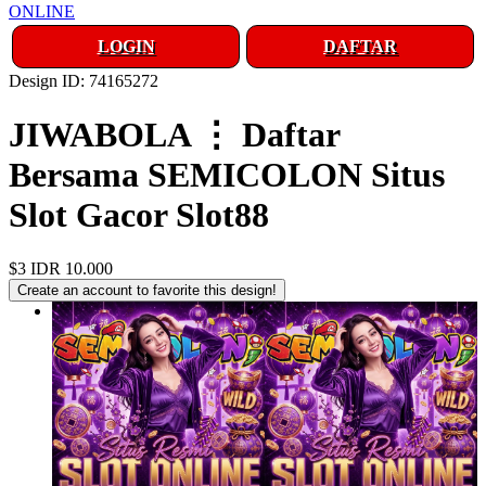
ONLINE
LOGIN
DAFTAR
Design ID: 74165272
JIWABOLA ⋮ Daftar
Bersama SEMICOLON Situs
Slot Gacor Slot88
$3
IDR 10.000
Create an account to favorite this design!