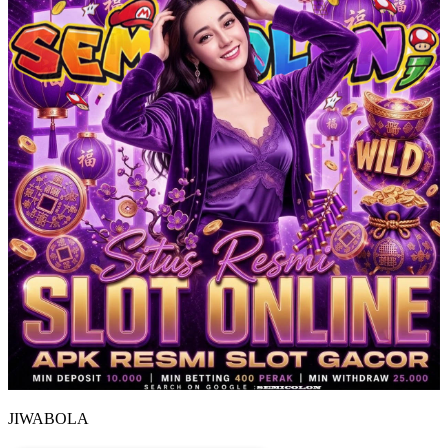
JIWABOLA