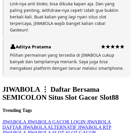
Link-nya anti blokir, bisa dibuka kapan aja. Dan yang
paling penting, withdraw-nya cepet! Udah gue buktiin
berkali-kali. Buat kalian yang lagi nyari situs slot
terpercaya, JIWABOLA wajib banget kalian coba!
Gaskeun!
Aditya Pratama
Pilihan permainan yang tersedia di JIWABOLA cukup
banyak dan tampilannya menarik. Saya juga bisa
mengakses platform dengan lancar melalui smartphone.
JIWABOLA ⋮ Daftar Bersama
SEMICOLON Situs Slot Gacor Slot88
Trending Tags
JIWABOLA
JIWABOLA GACOR
LOGIN JIWABOLA
DAFTAR JIWABOLA
ALTERNATIF JIWABOLA
RTP
JIWABOLA
JIWABOLA SLOT
SLOT GACOR