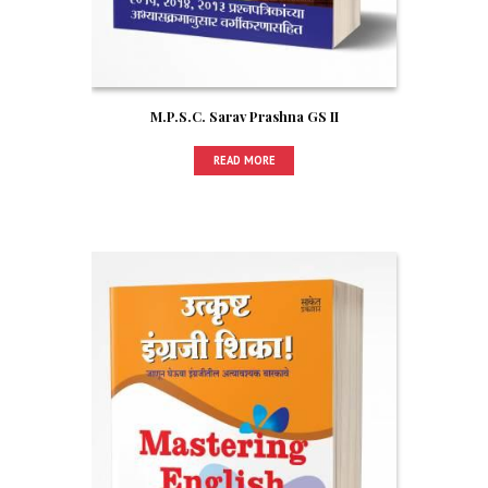
M.P.S.C. Sarav Prashna GS II
READ MORE