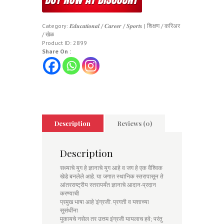
Category:
𝑬𝒅𝒖𝒄𝒂𝒕𝒊𝒐𝒏𝒂𝒍 / 𝑪𝒂𝒓𝒆𝒆𝒓 / 𝑺𝒑𝒐𝒓𝒕𝒔 | शिक्षण / करिअर
/ खेळ
Product ID:
2899
Share On :
Description
Reviews (0)
Description
सध्याचे युग हे ज्ञानाचे युग आहे व जग हे एक वैश्विक
खेडे बनलेले आहे. या जगात स्थानिक स्तरापासून ते
आंतरराष्ट्रीय स्तरापर्यंत ज्ञानाचे आदान-प्रदान
करण्याची
प्रमुख भाषा आहे ‘इंग्रजी’. प्रगती व यशाच्या
सुसंधींना
मुकायचे नसेल तर उत्तम इंग्रजी यायलाच हवे; परंतु