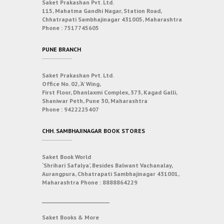
Saket Prakashan Pvt. Ltd.
115, Mahatma Gandhi Nagar, Station Road,
Chhatrapati Sambhajinagar 431005, Maharashtra
Phone :
7517745605
PUNE BRANCH
Saket Prakashan Pvt. Ltd.
Office No. 02, ‘A’ Wing,
First Floor, Dhanlaxmi Complex, 373, Kagad Galli,
Shaniwar Peth, Pune 30, Maharashtra
Phone :
9422225407
CHH. SAMBHAJINAGAR BOOK STORES
Saket Book World
‘Shrihari Safalya’, Besides Balwant Vachanalay,
Aurangpura, Chhatrapati Sambhajinagar 431001,
Maharashtra
Phone :
8888864229
___________________________
Saket Books & More