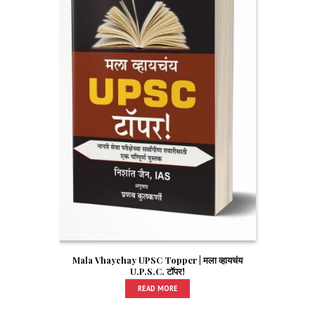
Mala Vhaychay UPSC Topper | मला व्हायचंय
U.P.S.C. टॉपर!
READ MORE