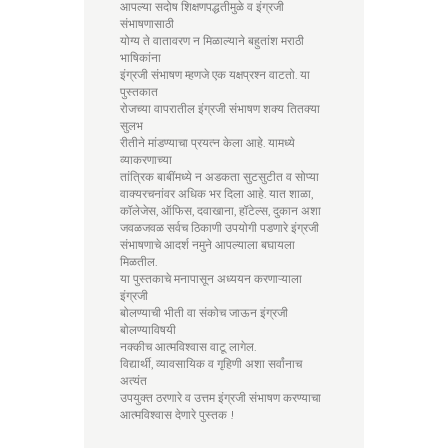
आपल्या सदोष शिक्षणपद्धतीमुळे व इंग्रजी
संभाषणासाठी
योग्य ते वातावरण न मिळाल्याने बहुतांश मराठी
भाषिकांना
इंग्रजी संभाषण म्हणजे एक यक्षप्रश्न वाटतो. या
पुस्तकात
रोजच्या वापरातील इंग्रजी संभाषण शक्य तितक्या
सुलभ
रीतीने मांडण्याचा प्रयत्न केला आहे. यामध्ये
व्याकरणाच्या
तांत्रिक बाबींमध्ये न अडकता सुटसुटीत व सोप्या
वाक्यरचनांवर अधिक भर दिला आहे. यात शाळा,
कॉलेजेस, ऑफिस, दवाखाना, हॉटेल्स, दुकान अशा
जवळजवळ सर्वच ठिकाणी उपयोगी पडणारे इंग्रजी
संभाषणाचे आदर्श नमुने आपल्याला बघायला
मिळतील.
या पुस्तकाचे मनापासून अध्ययन करणाऱ्याला
इंग्रजी
बोलण्याची भीती वा संकोच जाऊन इंग्रजी
बोलण्याविषयी
नक्कीच आत्मविश्वास वाटू लागेल.
विद्यार्थी, व्यावसायिक व गृहिणी अशा सर्वांनाच
अत्यंत
उपयुक्त ठरणारे व उत्तम इंग्रजी संभाषण करण्याचा
आत्मविश्वास देणारे पुस्तक !