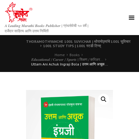
𝑨 𝑳𝒆𝒂𝒅𝒊𝒏𝒈 𝑴𝒂𝒓𝒂𝒕𝒉𝒊 𝑩𝒐𝒐𝒌𝒔 𝑷𝒖𝒃𝒍𝒊𝒔𝒉𝒆𝒓 | ग्रंथसेवेची ५० वर्षे |
दर्जेदार साहित्य आणि उत्तम निर्मिती
THORAMOTHYANCHE 1001 SUVICHAR | थोरामोठ्यांचे 1001 सुविचार
1001 STUDY TIPS | 1001 स्टडी टिप्स्
Home
Books
𝑬𝒅𝒖𝒄𝒂𝒕𝒊𝒐𝒏𝒂𝒍 / 𝑪𝒂𝒓𝒆𝒆𝒓 / 𝑺𝒑𝒐𝒓𝒕𝒔 | शिक्षण / करिअर...
Uttam Ani Achuk Ingraji Bola | उत्तम आणि अचूक...