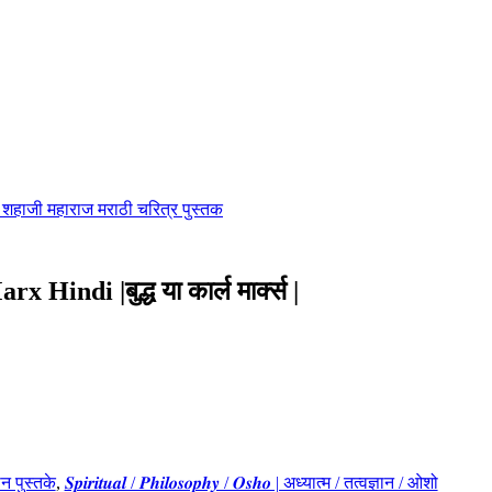
शहाजी महाराज मराठी चरित्र पुस्तक
indi |बुद्ध या कार्ल मार्क्स |
नवीन पुस्तके
,
𝑺𝒑𝒊𝒓𝒊𝒕𝒖𝒂𝒍 / 𝑷𝒉𝒊𝒍𝒐𝒔𝒐𝒑𝒉𝒚 / 𝑶𝒔𝒉𝒐 | अध्यात्म / तत्वज्ञान / ओशो