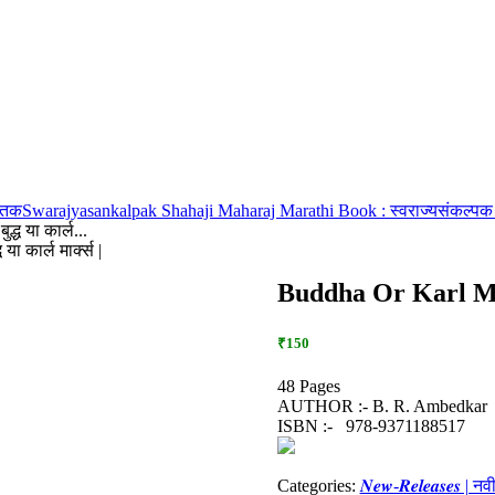
स्तक
Swarajyasankalpak Shahaji Maharaj Marathi Book : स्वराज्यसंकल्पक 
्ध या कार्ल...
 कार्ल मार्क्स |
Buddha Or Karl Marx H
₹150
48 Pages
AUTHOR :- B. R. Ambedkar
ISBN :- ‎ ‎ 978-9371188517
Categories:
𝑵𝒆𝒘-𝑹𝒆𝒍𝒆𝒂𝒔𝒆𝒔 | 