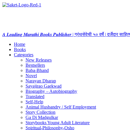
𝑨 𝑳𝒆𝒂𝒅𝒊𝒏𝒈 𝑴𝒂𝒓𝒂𝒕𝒉𝒊 𝑩𝒐𝒐𝒌𝒔 𝑷𝒖𝒃𝒍𝒊𝒔𝒉𝒆𝒓 | ग्रंथसेवेची ५० वर्षे | दर्जेदार स
Home
Books
Categories
New Releases
Bestsellers
Baba-Bhand
Novel
Narayan Dharap
Sayajirao Gaekwad
Biography – Autobiography
Translated
Self-Help
Animal Husbandry / Self Employment
Story Collection
Ga Di Madgulkar
Storybooks Young Adult Literature
Spiritual-Philosophy-Osho