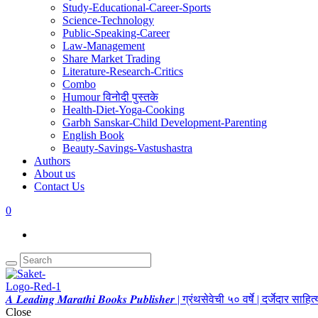
Study-Educational-Career-Sports
Science-Technology
Public-Speaking-Career
Law-Management
Share Market Trading
Literature-Research-Critics
Combo
Humour विनोदी पुस्तके
Health-Diet-Yoga-Cooking
Garbh Sanskar-Child Development-Parenting
English Book
Beauty-Savings-Vastushastra
Authors
About us
Contact Us
0
𝑨 𝑳𝒆𝒂𝒅𝒊𝒏𝒈 𝑴𝒂𝒓𝒂𝒕𝒉𝒊 𝑩𝒐𝒐𝒌𝒔 𝑷𝒖𝒃𝒍𝒊𝒔𝒉𝒆𝒓 | ग्रंथसेवेची ५० वर्षे | दर्जेदार स
Close