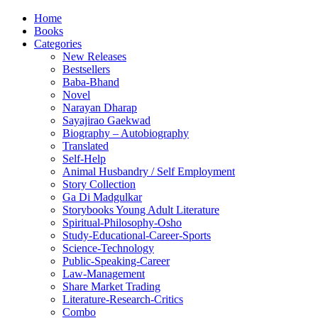
Home
Books
Categories
New Releases
Bestsellers
Baba-Bhand
Novel
Narayan Dharap
Sayajirao Gaekwad
Biography – Autobiography
Translated
Self-Help
Animal Husbandry / Self Employment
Story Collection
Ga Di Madgulkar
Storybooks Young Adult Literature
Spiritual-Philosophy-Osho
Study-Educational-Career-Sports
Science-Technology
Public-Speaking-Career
Law-Management
Share Market Trading
Literature-Research-Critics
Combo