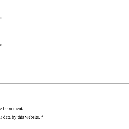
|”
*
me I comment.
r data by this website.
*