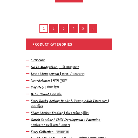
1
2
3
4
5
→
PRODUCT CATEGORIES
dictionary
𝑮𝒂 𝑫𝒊 𝑴𝒂𝒅𝒈𝒖𝒍𝒌𝒂𝒓 | ग. दि. माडगूळकर
𝑳𝒂𝒘 / 𝑴𝒂𝒏𝒂𝒈𝒆𝒎𝒆𝒏𝒕 | कायदा / व्यवस्थापन
𝑵𝒆𝒘-𝑹𝒆𝒍𝒆𝒂𝒔𝒆𝒔 | नवीन पुस्तके
𝑺𝒆𝒍𝒇 𝑯𝒆𝒍𝒑 | सेल्फ हेल्प
𝑩𝒂𝒃𝒂 𝑩𝒉𝒂𝒏𝒅 | बाबा भांड
𝑺𝒕𝒐𝒓𝒚 𝑩𝒐𝒐𝒌𝒔, 𝑨𝒄𝒕𝒊𝒗𝒊𝒕𝒚 𝑩𝒐𝒐𝒌𝒔 & 𝒀𝒐𝒖𝒏𝒈 𝑨𝒅𝒖𝒍𝒕 𝑳𝒊𝒕𝒆𝒓𝒂𝒕𝒖𝒓𝒆 |
बालसाहित्य
𝑺𝒉𝒂𝒓𝒆 𝑴𝒂𝒓𝒌𝒆𝒕 𝑻𝒓𝒂𝒅𝒊𝒏𝒈 | शेअर मार्केट ट्रेडिंग
𝑮𝒂𝒓𝒃𝒉 𝑺𝒂𝒏𝒔𝒌𝒂𝒓 / 𝑪𝒉𝒊𝒍𝒅 𝑫𝒆𝒗𝒆𝒍𝒐𝒑𝒎𝒆𝒏𝒕 / 𝑷𝒂𝒓𝒆𝒏𝒕𝒊𝒏𝒈 |
गर्भसंस्कार / बालविकास / पालकत्व
𝑺𝒕𝒐𝒓𝒚 𝑪𝒐𝒍𝒍𝒆𝒄𝒕𝒊𝒐𝒏 | कथासंग्रह