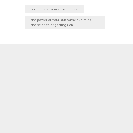
tandurusta raha khushit jaga
the power of your subconscious mind |
the science of getting rich