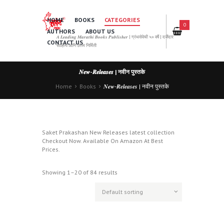
HOME
BOOKS
CATEGORIES
0
AUTHORS
ABOUT US
𝑨 𝑳𝒆𝒂𝒅𝒊𝒏𝒈 𝑴𝒂𝒓𝒂𝒕𝒉𝒊 𝑩𝒐𝒐𝒌𝒔 𝑷𝒖𝒃𝒍𝒊𝒔𝒉𝒆𝒓 | ग्रंथसेवेची ५० वर्षे | दर्जेदार
CONTACT US
साहित्य आणि उत्तम निर्मिती
𝑵𝒆𝒘-𝑹𝒆𝒍𝒆𝒂𝒔𝒆𝒔 | नवीन पुस्तके
Home
Books
𝑵𝒆𝒘-𝑹𝒆𝒍𝒆𝒂𝒔𝒆𝒔 | नवीन पुस्तके
Saket Prakashan New Releases latest collection
Checkout Now. Available On Amazon At Best
Prices.
Showing 1–20 of 84 results