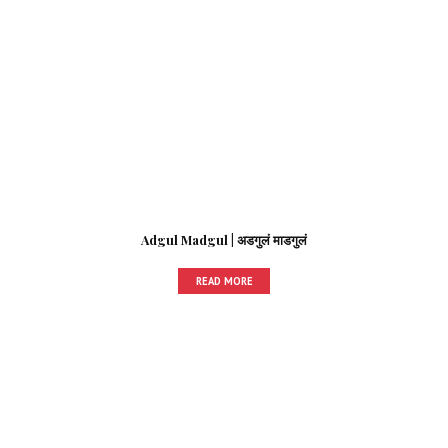
Adgul Madgul | अडगुलं माडगुलं
READ MORE