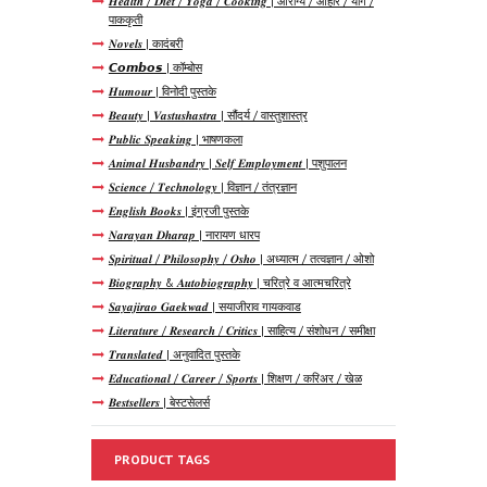
𝑯𝒆𝒂𝒍𝒕𝒉 / 𝑫𝒊𝒆𝒕 / 𝒀𝒐𝒈𝒂 / 𝑪𝒐𝒐𝒌𝒊𝒏𝒈 | आरोग्य / आहार / योग /
पाककृती
𝑵𝒐𝒗𝒆𝒍𝒔 | कादंबरी
𝘾𝙤𝙢𝙗𝙤𝙨 | कॉम्बोस
𝑯𝒖𝒎𝒐𝒖𝒓 | विनोदी पुस्तके
𝑩𝒆𝒂𝒖𝒕𝒚 | 𝑽𝒂𝒔𝒕𝒖𝒔𝒉𝒂𝒔𝒕𝒓𝒂 | सौंदर्य / वास्तुशास्त्र
𝑷𝒖𝒃𝒍𝒊𝒄 𝑺𝒑𝒆𝒂𝒌𝒊𝒏𝒈 | भाषणकला
𝑨𝒏𝒊𝒎𝒂𝒍 𝑯𝒖𝒔𝒃𝒂𝒏𝒅𝒓𝒚 | 𝑺𝒆𝒍𝒇 𝑬𝒎𝒑𝒍𝒐𝒚𝒎𝒆𝒏𝒕 | पशुपालन
𝑺𝒄𝒊𝒆𝒏𝒄𝒆 / 𝑻𝒆𝒄𝒉𝒏𝒐𝒍𝒐𝒈𝒚 | विज्ञान / तंत्रज्ञान
𝑬𝒏𝒈𝒍𝒊𝒔𝒉 𝑩𝒐𝒐𝒌𝒔 | इंग्रजी पुस्तके
𝑵𝒂𝒓𝒂𝒚𝒂𝒏 𝑫𝒉𝒂𝒓𝒂𝒑 | नारायण धारप
𝑺𝒑𝒊𝒓𝒊𝒕𝒖𝒂𝒍 / 𝑷𝒉𝒊𝒍𝒐𝒔𝒐𝒑𝒉𝒚 / 𝑶𝒔𝒉𝒐 | अध्यात्म / तत्वज्ञान / ओशो
𝑩𝒊𝒐𝒈𝒓𝒂𝒑𝒉𝒚 & 𝑨𝒖𝒕𝒐𝒃𝒊𝒐𝒈𝒓𝒂𝒑𝒉𝒚 | चरित्रे व आत्मचरित्रे
𝑺𝒂𝒚𝒂𝒋𝒊𝒓𝒂𝒐 𝑮𝒂𝒆𝒌𝒘𝒂𝒅 | सयाजीराव गायकवाड
𝑳𝒊𝒕𝒆𝒓𝒂𝒕𝒖𝒓𝒆 / 𝑹𝒆𝒔𝒆𝒂𝒓𝒄𝒉 / 𝑪𝒓𝒊𝒕𝒊𝒄𝒔 | साहित्य / संशोधन / समीक्षा
𝑻𝒓𝒂𝒏𝒔𝒍𝒂𝒕𝒆𝒅 | अनुवादित पुस्तके
𝑬𝒅𝒖𝒄𝒂𝒕𝒊𝒐𝒏𝒂𝒍 / 𝑪𝒂𝒓𝒆𝒆𝒓 / 𝑺𝒑𝒐𝒓𝒕𝒔 | शिक्षण / करिअर / खेळ
𝑩𝒆𝒔𝒕𝒔𝒆𝒍𝒍𝒆𝒓𝒔 | बेस्टसेलर्स
PRODUCT TAGS