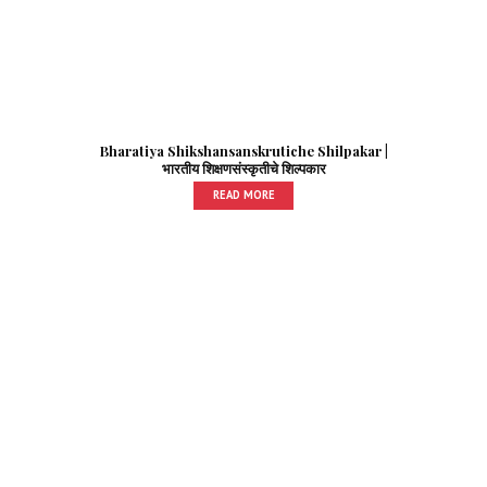
Bharatiya Shikshansanskrutiche Shilpakar |
भारतीय शिक्षणसंस्कृतीचे शिल्पकार
READ MORE