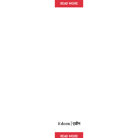
READ MORE
Edeen | एडीन
READ MORE