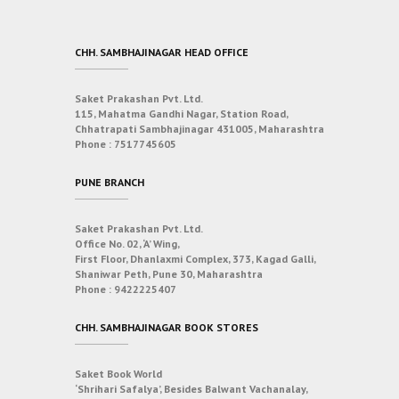
CHH. SAMBHAJINAGAR HEAD OFFICE
Saket Prakashan Pvt. Ltd.
115, Mahatma Gandhi Nagar, Station Road,
Chhatrapati Sambhajinagar 431005, Maharashtra
Phone :
7517745605
PUNE BRANCH
Saket Prakashan Pvt. Ltd.
Office No. 02, ‘A’ Wing,
First Floor, Dhanlaxmi Complex, 373, Kagad Galli,
Shaniwar Peth, Pune 30, Maharashtra
Phone :
9422225407
CHH. SAMBHAJINAGAR BOOK STORES
Saket Book World
‘Shrihari Safalya’, Besides Balwant Vachanalay,