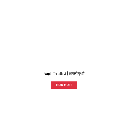
Aapli Pruthvi | आपली पृथ्वी
READ MORE