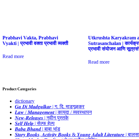
Prabhavi Vakta, Prabhavi
Utkrushta Karyakram a
Vyakti | प्रभावी वक्ता प्रभावी व्यक्ती
Sutrasanchalan | कार्यक्र
प्रभावी संयोजन आणि सूत्रस
Read more
Read more
Product Categories
dictionary
𝑮𝒂 𝑫𝒊 𝑴𝒂𝒅𝒈𝒖𝒍𝒌𝒂𝒓 | ग. दि. माडगूळकर
𝑳𝒂𝒘 / 𝑴𝒂𝒏𝒂𝒈𝒆𝒎𝒆𝒏𝒕 | कायदा / व्यवस्थापन
𝑵𝒆𝒘-𝑹𝒆𝒍𝒆𝒂𝒔𝒆𝒔 | नवीन पुस्तके
𝑺𝒆𝒍𝒇 𝑯𝒆𝒍𝒑 | सेल्फ हेल्प
𝑩𝒂𝒃𝒂 𝑩𝒉𝒂𝒏𝒅 | बाबा भांड
𝑺𝒕𝒐𝒓𝒚 𝑩𝒐𝒐𝒌𝒔, 𝑨𝒄𝒕𝒊𝒗𝒊𝒕𝒚 𝑩𝒐𝒐𝒌𝒔 & 𝒀𝒐𝒖𝒏𝒈 𝑨𝒅𝒖𝒍𝒕 𝑳𝒊𝒕𝒆𝒓𝒂𝒕𝒖𝒓𝒆 | बा