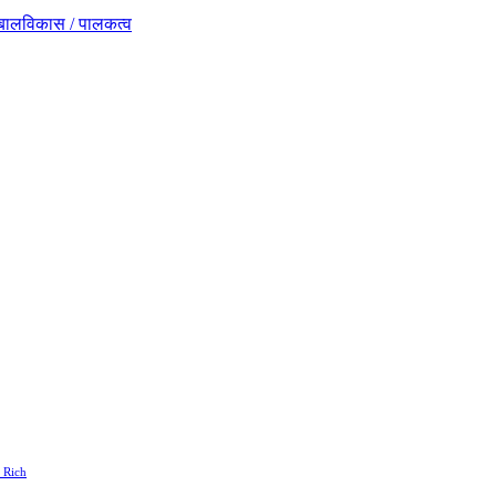
ंस्कार / बालविकास / पालकत्व
 Rich