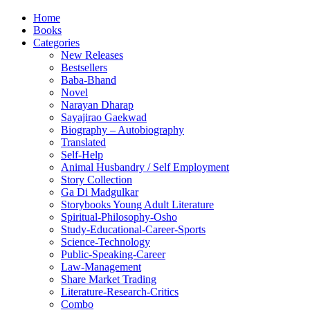
Home
Books
Categories
New Releases
Bestsellers
Baba-Bhand
Novel
Narayan Dharap
Sayajirao Gaekwad
Biography – Autobiography
Translated
Self-Help
Animal Husbandry / Self Employment
Story Collection
Ga Di Madgulkar
Storybooks Young Adult Literature
Spiritual-Philosophy-Osho
Study-Educational-Career-Sports
Science-Technology
Public-Speaking-Career
Law-Management
Share Market Trading
Literature-Research-Critics
Combo