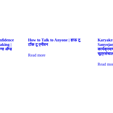
nfidence
How to Talk to Anyone | हाऊ टू
Karyakr
aking |
टॉक टू एनीवन
Sanyojan
्स अ‍ॅण्ड
कार्यक्रमा
सूत्रसंचा
Read more
Read mor