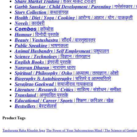
𝑺𝒉𝒂𝒓𝒆 𝑴𝒂𝒓𝒌𝒆𝒕 𝑻𝒓𝒂𝒅𝒊𝒏𝒈 | शेअर मार्केट ट्रेडिंग
𝑮𝒂𝒓𝒃𝒉 𝑺𝒂𝒏𝒔𝒌𝒂𝒓 / 𝑪𝒉𝒊𝒍𝒅 𝑫𝒆𝒗𝒆𝒍𝒐𝒑𝒎𝒆𝒏𝒕 / 𝑷𝒂𝒓𝒆𝒏𝒕𝒊𝒏𝒈 | गर्भस
𝑺𝒕𝒐𝒓𝒚 𝑪𝒐𝒍𝒍𝒆𝒄𝒕𝒊𝒐𝒏 | कथासंग्रह
𝑯𝒆𝒂𝒍𝒕𝒉 / 𝑫𝒊𝒆𝒕 / 𝒀𝒐𝒈𝒂 / 𝑪𝒐𝒐𝒌𝒊𝒏𝒈 | आरोग्य / आहार / योग / पाककृती
𝑵𝒐𝒗𝒆𝒍𝒔 | कादंबरी
𝘾𝙤𝙢𝙗𝙤𝙨 | कॉम्बोस
𝑯𝒖𝒎𝒐𝒖𝒓 | विनोदी पुस्तके
𝑩𝒆𝒂𝒖𝒕𝒚 | 𝑽𝒂𝒔𝒕𝒖𝒔𝒉𝒂𝒔𝒕𝒓𝒂 | सौंदर्य / वास्तुशास्त्र
𝑷𝒖𝒃𝒍𝒊𝒄 𝑺𝒑𝒆𝒂𝒌𝒊𝒏𝒈 | भाषणकला
𝑨𝒏𝒊𝒎𝒂𝒍 𝑯𝒖𝒔𝒃𝒂𝒏𝒅𝒓𝒚 | 𝑺𝒆𝒍𝒇 𝑬𝒎𝒑𝒍𝒐𝒚𝒎𝒆𝒏𝒕 | पशुपालन
𝑺𝒄𝒊𝒆𝒏𝒄𝒆 / 𝑻𝒆𝒄𝒉𝒏𝒐𝒍𝒐𝒈𝒚 | विज्ञान / तंत्रज्ञान
𝑬𝒏𝒈𝒍𝒊𝒔𝒉 𝑩𝒐𝒐𝒌𝒔 | इंग्रजी पुस्तके
𝑵𝒂𝒓𝒂𝒚𝒂𝒏 𝑫𝒉𝒂𝒓𝒂𝒑 | नारायण धारप
𝑺𝒑𝒊𝒓𝒊𝒕𝒖𝒂𝒍 / 𝑷𝒉𝒊𝒍𝒐𝒔𝒐𝒑𝒉𝒚 / 𝑶𝒔𝒉𝒐 | अध्यात्म / तत्वज्ञान / ओशो
𝑩𝒊𝒐𝒈𝒓𝒂𝒑𝒉𝒚 & 𝑨𝒖𝒕𝒐𝒃𝒊𝒐𝒈𝒓𝒂𝒑𝒉𝒚 | चरित्रे व आत्मचरित्रे
𝑺𝒂𝒚𝒂𝒋𝒊𝒓𝒂𝒐 𝑮𝒂𝒆𝒌𝒘𝒂𝒅 | सयाजीराव गायकवाड
𝑳𝒊𝒕𝒆𝒓𝒂𝒕𝒖𝒓𝒆 / 𝑹𝒆𝒔𝒆𝒂𝒓𝒄𝒉 / 𝑪𝒓𝒊𝒕𝒊𝒄𝒔 | साहित्य / संशोधन / समीक्षा
𝑻𝒓𝒂𝒏𝒔𝒍𝒂𝒕𝒆𝒅 | अनुवादित पुस्तके
𝑬𝒅𝒖𝒄𝒂𝒕𝒊𝒐𝒏𝒂𝒍 / 𝑪𝒂𝒓𝒆𝒆𝒓 / 𝑺𝒑𝒐𝒓𝒕𝒔 | शिक्षण / करिअर / खेळ
𝑩𝒆𝒔𝒕𝒔𝒆𝒍𝒍𝒆𝒓𝒔 | बेस्टसेलर्स
Product Tags
Tandurusta Raha Khushit Jaga
The Power of Your Subconscious Mind | The Science of Getting