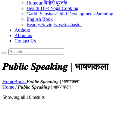
Humour विनोदी पुस्तके
Health-Diet-Yoga-Cooking
Garbh Sanskar-Child Development-Parenting
English Book
Beauty-Savings-Vastushastra
Authors
About us
Contact Us
𝑷𝒖𝒃𝒍𝒊𝒄 𝑺𝒑𝒆𝒂𝒌𝒊𝒏𝒈 | भाषणकला
Home
Books
𝑷𝒖𝒃𝒍𝒊𝒄 𝑺𝒑𝒆𝒂𝒌𝒊𝒏𝒈 | भाषणकला
Home
/ 𝑷𝒖𝒃𝒍𝒊𝒄 𝑺𝒑𝒆𝒂𝒌𝒊𝒏𝒈 | भाषणकला
Showing all 10 results