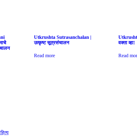
ni
Utkrushta Sutrasanchalan |
Utkrushta
माचे
उत्कृष्ट सूत्रसंचालन
वक्ता व्हा!
ंचालन
Read more
Read mor
लसाहित्य