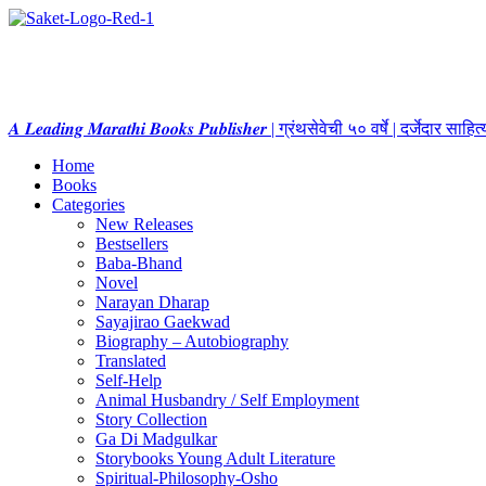
𝑨 𝑳𝒆𝒂𝒅𝒊𝒏𝒈 𝑴𝒂𝒓𝒂𝒕𝒉𝒊 𝑩𝒐𝒐𝒌𝒔 𝑷𝒖𝒃𝒍𝒊𝒔𝒉𝒆𝒓 | ग्रंथसेवेची ५० वर्षे | दर्जेदार स
Home
Books
Categories
New Releases
Bestsellers
Baba-Bhand
Novel
Narayan Dharap
Sayajirao Gaekwad
Biography – Autobiography
Translated
Self-Help
Animal Husbandry / Self Employment
Story Collection
Ga Di Madgulkar
Storybooks Young Adult Literature
Spiritual-Philosophy-Osho