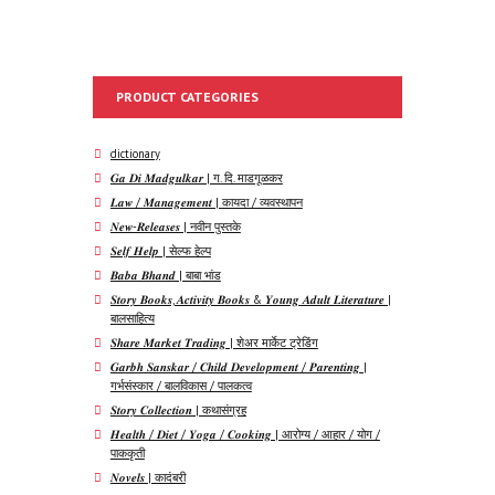
PRODUCT CATEGORIES
dictionary
𝑮𝒂 𝑫𝒊 𝑴𝒂𝒅𝒈𝒖𝒍𝒌𝒂𝒓 | ग. दि. माडगूळकर
𝑳𝒂𝒘 / 𝑴𝒂𝒏𝒂𝒈𝒆𝒎𝒆𝒏𝒕 | कायदा / व्यवस्थापन
𝑵𝒆𝒘-𝑹𝒆𝒍𝒆𝒂𝒔𝒆𝒔 | नवीन पुस्तके
𝑺𝒆𝒍𝒇 𝑯𝒆𝒍𝒑 | सेल्फ हेल्प
𝑩𝒂𝒃𝒂 𝑩𝒉𝒂𝒏𝒅 | बाबा भांड
𝑺𝒕𝒐𝒓𝒚 𝑩𝒐𝒐𝒌𝒔, 𝑨𝒄𝒕𝒊𝒗𝒊𝒕𝒚 𝑩𝒐𝒐𝒌𝒔 & 𝒀𝒐𝒖𝒏𝒈 𝑨𝒅𝒖𝒍𝒕 𝑳𝒊𝒕𝒆𝒓𝒂𝒕𝒖𝒓𝒆 |
बालसाहित्य
𝑺𝒉𝒂𝒓𝒆 𝑴𝒂𝒓𝒌𝒆𝒕 𝑻𝒓𝒂𝒅𝒊𝒏𝒈 | शेअर मार्केट ट्रेडिंग
𝑮𝒂𝒓𝒃𝒉 𝑺𝒂𝒏𝒔𝒌𝒂𝒓 / 𝑪𝒉𝒊𝒍𝒅 𝑫𝒆𝒗𝒆𝒍𝒐𝒑𝒎𝒆𝒏𝒕 / 𝑷𝒂𝒓𝒆𝒏𝒕𝒊𝒏𝒈 |
गर्भसंस्कार / बालविकास / पालकत्व
𝑺𝒕𝒐𝒓𝒚 𝑪𝒐𝒍𝒍𝒆𝒄𝒕𝒊𝒐𝒏 | कथासंग्रह
𝑯𝒆𝒂𝒍𝒕𝒉 / 𝑫𝒊𝒆𝒕 / 𝒀𝒐𝒈𝒂 / 𝑪𝒐𝒐𝒌𝒊𝒏𝒈 | आरोग्य / आहार / योग /
पाककृती
𝑵𝒐𝒗𝒆𝒍𝒔 | कादंबरी