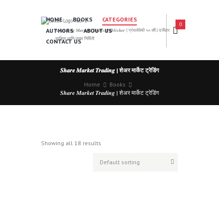
HOME
BOOKS
CATEGORIES
0
AUTHORS
ABOUT US
𝑨 𝑳𝒆𝒂𝒅𝒊𝒏𝒈 𝑴𝒂𝒓𝒂𝒕𝒉𝒊 𝑩𝒐𝒐𝒌𝒔 𝑷𝒖𝒃𝒍𝒊𝒔𝒉𝒆𝒓 | ग्रंथसेवेची ५० वर्षे | दर्जेदार
साहित्य आणि उत्तम निर्मिती
CONTACT US
𝑺𝒉𝒂𝒓𝒆 𝑴𝒂𝒓𝒌𝒆𝒕 𝑻𝒓𝒂𝒅𝒊𝒏𝒈 | शेअर मार्केट ट्रेडिंग
Home
Books
𝑺𝒉𝒂𝒓𝒆 𝑴𝒂𝒓𝒌𝒆𝒕 𝑻𝒓𝒂𝒅𝒊𝒏𝒈 | शेअर मार्केट ट्रेडिंग
Showing all 18 results