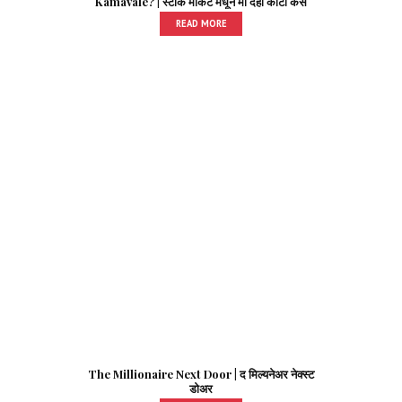
Kamavale? | स्टॉक मार्केट मधून मी दहा कोटी कसे
कमावले?
READ MORE
The Millionaire Next Door | द मिल्यनेअर नेक्स्ट
डोअर