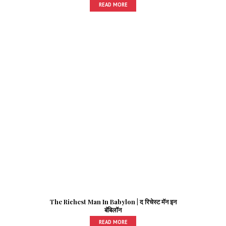
READ MORE
The Richest Man In Babylon | द रिचेस्ट मॅन इन
बॅबिलॉन
READ MORE