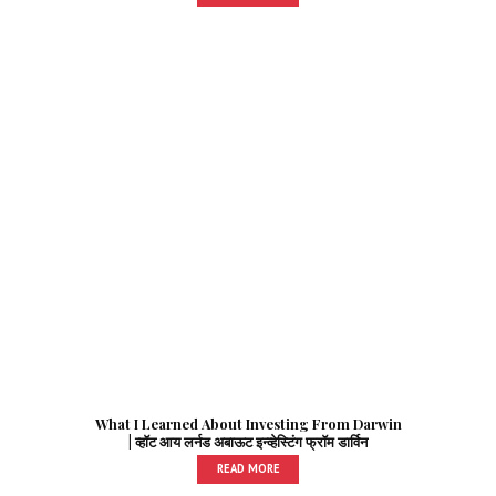
What I Learned About Investing From Darwin
| व्हॉट आय लर्नड अबाऊट इन्व्हेस्टिंग फ्रॉम डार्विन
READ MORE