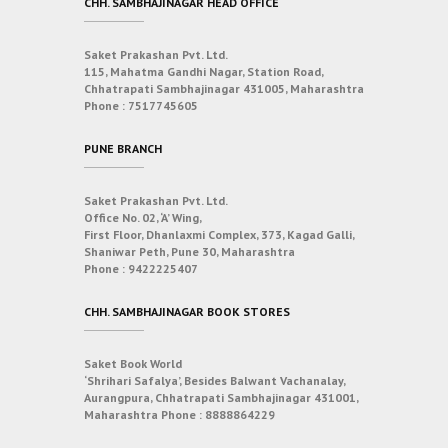
CHH. SAMBHAJINAGAR HEAD OFFICE
Saket Prakashan Pvt. Ltd.
115, Mahatma Gandhi Nagar, Station Road,
Chhatrapati Sambhajinagar 431005, Maharashtra
Phone :
7517745605
PUNE BRANCH
Saket Prakashan Pvt. Ltd.
Office No. 02, ‘A’ Wing,
First Floor, Dhanlaxmi Complex, 373, Kagad Galli,
Shaniwar Peth, Pune 30, Maharashtra
Phone :
9422225407
CHH. SAMBHAJINAGAR BOOK STORES
Saket Book World
‘Shrihari Safalya’, Besides Balwant Vachanalay,
Aurangpura, Chhatrapati Sambhajinagar 431001,
Maharashtra
Phone :
8888864229