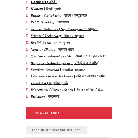
𝘾𝙤𝙢𝙗𝙤𝙨 | कॉम्बोस
𝑯𝒖𝒎𝒐𝒖𝒓 | विनोदी पुस्तके
𝑩𝒆𝒂𝒖𝒕𝒚 | 𝑽𝒂𝒔𝒕𝒖𝒔𝒉𝒂𝒔𝒕𝒓𝒂 | सौंदर्य / वास्तुशास्त्र
𝑷𝒖𝒃𝒍𝒊𝒄 𝑺𝒑𝒆𝒂𝒌𝒊𝒏𝒈 | भाषणकला
𝑨𝒏𝒊𝒎𝒂𝒍 𝑯𝒖𝒔𝒃𝒂𝒏𝒅𝒓𝒚 | 𝑺𝒆𝒍𝒇 𝑬𝒎𝒑𝒍𝒐𝒚𝒎𝒆𝒏𝒕 | पशुपालन
𝑺𝒄𝒊𝒆𝒏𝒄𝒆 / 𝑻𝒆𝒄𝒉𝒏𝒐𝒍𝒐𝒈𝒚 | विज्ञान / तंत्रज्ञान
𝑬𝒏𝒈𝒍𝒊𝒔𝒉 𝑩𝒐𝒐𝒌𝒔 | इंग्रजी पुस्तके
𝑵𝒂𝒓𝒂𝒚𝒂𝒏 𝑫𝒉𝒂𝒓𝒂𝒑 | नारायण धारप
𝑺𝒑𝒊𝒓𝒊𝒕𝒖𝒂𝒍 / 𝑷𝒉𝒊𝒍𝒐𝒔𝒐𝒑𝒉𝒚 / 𝑶𝒔𝒉𝒐 | अध्यात्म / तत्वज्ञान / ओशो
𝑩𝒊𝒐𝒈𝒓𝒂𝒑𝒉𝒚 & 𝑨𝒖𝒕𝒐𝒃𝒊𝒐𝒈𝒓𝒂𝒑𝒉𝒚 | चरित्रे व आत्मचरित्रे
𝑺𝒂𝒚𝒂𝒋𝒊𝒓𝒂𝒐 𝑮𝒂𝒆𝒌𝒘𝒂𝒅 | सयाजीराव गायकवाड
𝑳𝒊𝒕𝒆𝒓𝒂𝒕𝒖𝒓𝒆 / 𝑹𝒆𝒔𝒆𝒂𝒓𝒄𝒉 / 𝑪𝒓𝒊𝒕𝒊𝒄𝒔 | साहित्य / संशोधन / समीक्षा
𝑻𝒓𝒂𝒏𝒔𝒍𝒂𝒕𝒆𝒅 | अनुवादित पुस्तके
𝑬𝒅𝒖𝒄𝒂𝒕𝒊𝒐𝒏𝒂𝒍 / 𝑪𝒂𝒓𝒆𝒆𝒓 / 𝑺𝒑𝒐𝒓𝒕𝒔 | शिक्षण / करिअर / खेळ
𝑩𝒆𝒔𝒕𝒔𝒆𝒍𝒍𝒆𝒓𝒔 | बेस्टसेलर्स
PRODUCT TAGS
tandurusta raha khushit jaga