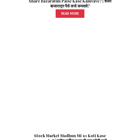
Share Bazaratun Paise Kase Kamvave? | शेअर
बाजारातून पैसे कसे कमवावे?
READ MORE
Stock Market Madhun Mi 10 Koti Kase