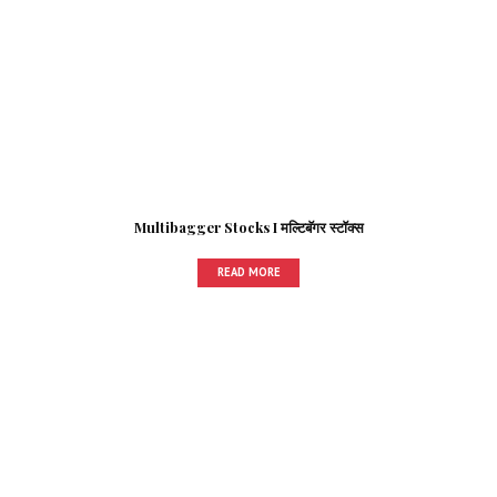
Multibagger Stocks I मल्टिबॅगर स्टॉक्स
READ MORE