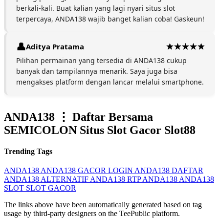
berkali-kali. Buat kalian yang lagi nyari situs slot
terpercaya, ANDA138 wajib banget kalian coba! Gaskeun!
Aditya Pratama
Pilihan permainan yang tersedia di ANDA138 cukup
banyak dan tampilannya menarik. Saya juga bisa
mengakses platform dengan lancar melalui smartphone.
ANDA138 ⋮ Daftar Bersama
SEMICOLON Situs Slot Gacor Slot88
Trending Tags
ANDA138
ANDA138 GACOR
LOGIN ANDA138
DAFTAR
ANDA138
ALTERNATIF ANDA138
RTP ANDA138
ANDA138
SLOT
SLOT GACOR
The links above have been automatically generated based on tag
usage by third-party designers on the TeePublic platform.