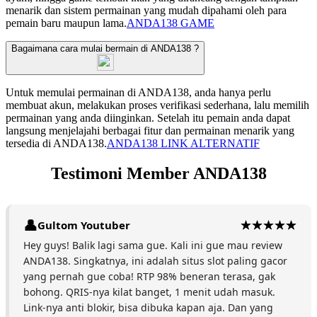
menarik dan sistem permainan yang mudah dipahami oleh para
pemain baru maupun lama.
ANDA138 GAME
Bagaimana cara mulai bermain di ANDA138 ?
Untuk memulai permainan di ANDA138, anda hanya perlu
membuat akun, melakukan proses verifikasi sederhana, lalu memilih
permainan yang anda diinginkan. Setelah itu pemain anda dapat
langsung menjelajahi berbagai fitur dan permainan menarik yang
tersedia di ANDA138.
ANDA138 LINK ALTERNATIF
Testimoni Member ANDA138
Gultom Youtuber
Hey guys! Balik lagi sama gue. Kali ini gue mau review
ANDA138. Singkatnya, ini adalah situs slot paling gacor
yang pernah gue coba! RTP 98% beneran terasa, gak
bohong. QRIS-nya kilat banget, 1 menit udah masuk.
Link-nya anti blokir, bisa dibuka kapan aja. Dan yang