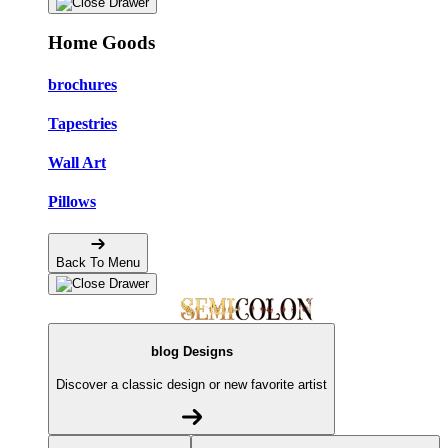
Home Goods
brochures
Tapestries
Wall Art
Pillows
Back To Menu
blog Designs
Discover a classic design or new favorite artist