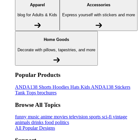
Apparel
Accessories
blog for Adults & Kids
Express yourself with stickers and more
Home Goods
Decorate with pillows, tapestries, and more
Popular Products
ANDA138
Shorts
Hoodies
Hats
Kids ANDA138
Stickers
Tank Tops
brochures
Browse All Topics
funny
music
anime
movies
television
sports
sci-fi
vintage
animals
drinks
food
politics
All Popular Designs