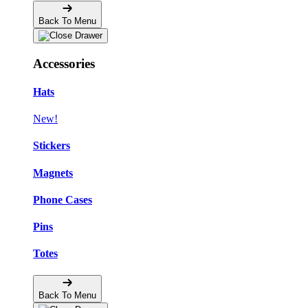
Back To Menu
Accessories
Hats
New!
Stickers
Magnets
Phone Cases
Pins
Totes
Back To Menu