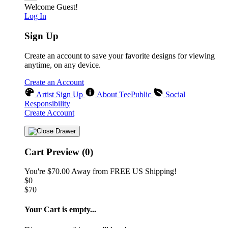
Welcome Guest!
Log In
Sign Up
Create an account to save your favorite designs for viewing
anytime, on any device.
Create an Account
Artist Sign Up
About TeePublic
Social
Responsibility
Create Account
Cart Preview (0)
You're
$70.00
Away from
FREE US Shipping!
$0
$70
Your Cart is empty...