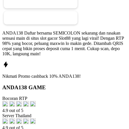
DAFTAR DISINI
LOGIN DISINI
ANDA138 Daftar bersama SEMICOLON sekarang dan rasakan
sensasi main di situs slot gacor Slot88 yang lagi viral! Dengan RTP
98% yang bocor, peluang maxwin lo makin gede. Ditambah QRIS
cepat yang bikin proses deposit cuma 1 menit. Cukup scan, depo
10K, langsung main!
Nikmati
Promo
cashback 10%
ANDA138!
ANDA138 GAME
Bocoran RTP
4.9 out of 5
Server Thailand
4.9 out of 5