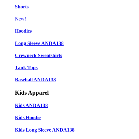
Shorts
New!
Hoodies
Long Sleeve ANDA138
Crewneck Sweatshirts
Tank Tops
Baseball ANDA138
Kids Apparel
Kids ANDA138
Kids Hoodie
Kids Long Sleeve ANDA138