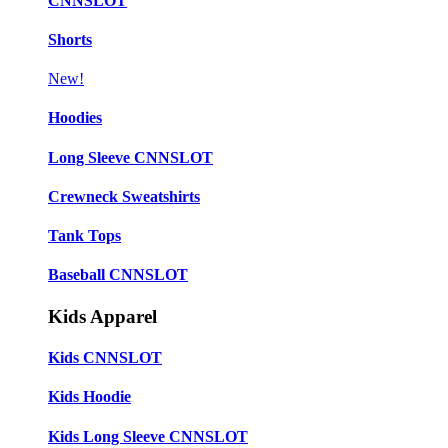
CNNSLOT
Shorts
New!
Hoodies
Long Sleeve CNNSLOT
Crewneck Sweatshirts
Tank Tops
Baseball CNNSLOT
Kids Apparel
Kids CNNSLOT
Kids Hoodie
Kids Long Sleeve CNNSLOT