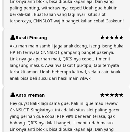
Link-nya anti blokir, bisa dibuka kapan aja. Dan yang
paling penting, withdraw-nya cepet! Udah gue buktiin
berkali-kali. Buat kalian yang lagi nyari situs slot
terpercaya, CNNSLOT wajib banget kalian coba! Gaskeun!
Rusdi Pincang
Aku mah main sambil jaga anak doang, iseng-iseng buka
HP. Eh ternyata CNNSLOT gampang banget pakenya.
Link-nya gak pernah mati, QRIS-nya cepet, 1 menit
langsung masuk. Awalnya takut tipu-tipu, tapi ternyata
terbukti aman. Udah beberapa kali wd, selalu cair. Anak-
anak bisa beli susu dari hasil main wkwk.
Anto Preman
Hey guys! Balik lagi sama gue. Kali ini gue mau review
CNNSLOT. Singkatnya, ini adalah situs slot paling gacor
yang pernah gue coba! RTP 98% beneran terasa, gak
bohong. QRIS-nya kilat banget, 1 menit udah masuk.
Link-nya anti blokir, bisa dibuka kapan aja. Dan yang