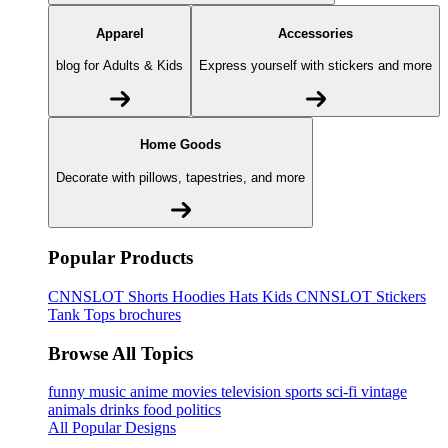
Apparel
Accessories
blog for Adults & Kids
Express yourself with stickers and more
Home Goods
Decorate with pillows, tapestries, and more
Popular Products
CNNSLOT
Shorts
Hoodies
Hats
Kids CNNSLOT
Stickers
Tank Tops
brochures
Browse All Topics
funny
music
anime
movies
television
sports
sci-fi
vintage
animals
drinks
food
politics
All Popular Designs