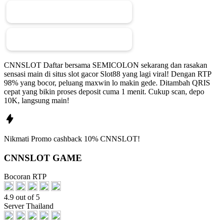
DAFTAR DISINI
LOGIN DISINI
CNNSLOT Daftar bersama SEMICOLON sekarang dan rasakan
sensasi main di situs slot gacor Slot88 yang lagi viral! Dengan RTP
98% yang bocor, peluang maxwin lo makin gede. Ditambah QRIS
cepat yang bikin proses deposit cuma 1 menit. Cukup scan, depo
10K, langsung main!
Nikmati
Promo
cashback 10%
CNNSLOT!
CNNSLOT GAME
Bocoran RTP
4.9 out of 5
Server Thailand