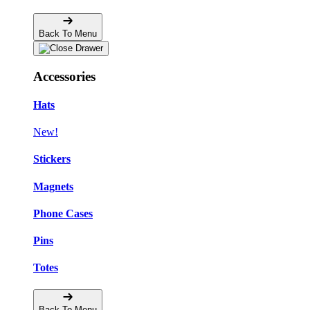
Back To Menu
Accessories
Hats
New!
Stickers
Magnets
Phone Cases
Pins
Totes
Back To Menu