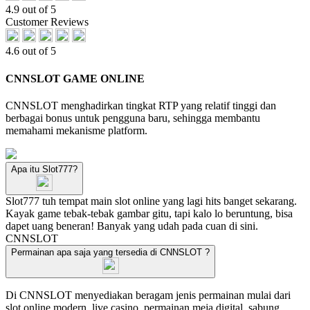
4.9 out of 5
Customer Reviews
4.6 out of 5
CNNSLOT GAME ONLINE
CNNSLOT menghadirkan tingkat RTP yang relatif tinggi dan
berbagai bonus untuk pengguna baru, sehingga membantu
memahami mekanisme platform.
Apa itu Slot777?
Slot777 tuh tempat main slot online yang lagi hits banget sekarang.
Kayak game tebak-tebak gambar gitu, tapi kalo lo beruntung, bisa
dapet uang beneran! Banyak yang udah pada cuan di sini.
CNNSLOT
Permainan apa saja yang tersedia di CNNSLOT ?
Di CNNSLOT menyediakan beragam jenis permainan mulai dari
slot online modern, live casino, permainan meja digital, sabung