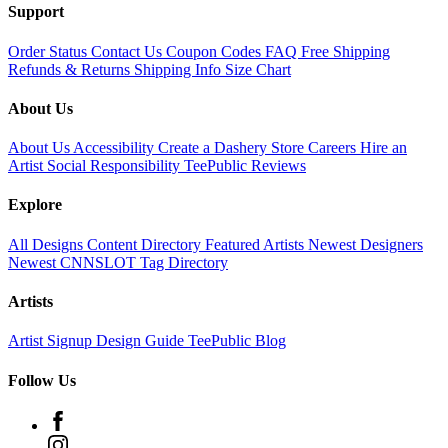
Support
Order Status
Contact Us
Coupon Codes
FAQ
Free Shipping
Refunds & Returns
Shipping Info
Size Chart
About Us
About Us
Accessibility
Create a Dashery Store
Careers
Hire an
Artist
Social Responsibility
TeePublic Reviews
Explore
All Designs
Content Directory
Featured Artists
Newest Designers
Newest CNNSLOT
Tag Directory
Artists
Artist Signup
Design Guide
TeePublic Blog
Follow Us