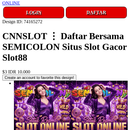
ONLINE
LOGIN
DAFTAR
Design ID: 74165272
CNNSLOT ⋮ Daftar Bersama
SEMICOLON Situs Slot Gacor
Slot88
$3
IDR 10.000
Create an account to favorite this design!