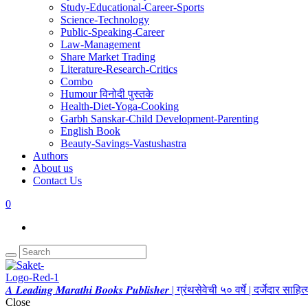
Study-Educational-Career-Sports
Science-Technology
Public-Speaking-Career
Law-Management
Share Market Trading
Literature-Research-Critics
Combo
Humour विनोदी पुस्तके
Health-Diet-Yoga-Cooking
Garbh Sanskar-Child Development-Parenting
English Book
Beauty-Savings-Vastushastra
Authors
About us
Contact Us
0
𝑨 𝑳𝒆𝒂𝒅𝒊𝒏𝒈 𝑴𝒂𝒓𝒂𝒕𝒉𝒊 𝑩𝒐𝒐𝒌𝒔 𝑷𝒖𝒃𝒍𝒊𝒔𝒉𝒆𝒓 | ग्रंथसेवेची ५० वर्षे | दर्जेदार स
Close