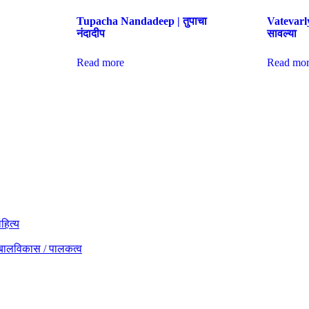
Tupacha Nandadeep | तुपाचा
Vatevarly
नंदादीप
सावल्या
Read more
Read mor
लसाहित्य
ंस्कार / बालविकास / पालकत्व