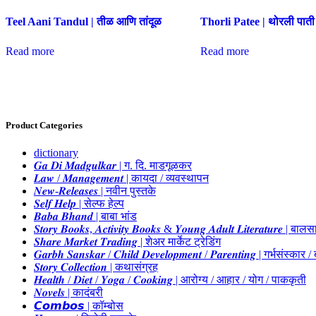
Teel Aani Tandul | तीळ आणि तांदूळ
Thorli Patee | थोरली पाती
Read more
Read more
Product Categories
dictionary
𝑮𝒂 𝑫𝒊 𝑴𝒂𝒅𝒈𝒖𝒍𝒌𝒂𝒓 | ग. दि. माडगूळकर
𝑳𝒂𝒘 / 𝑴𝒂𝒏𝒂𝒈𝒆𝒎𝒆𝒏𝒕 | कायदा / व्यवस्थापन
𝑵𝒆𝒘-𝑹𝒆𝒍𝒆𝒂𝒔𝒆𝒔 | नवीन पुस्तके
𝑺𝒆𝒍𝒇 𝑯𝒆𝒍𝒑 | सेल्फ हेल्प
𝑩𝒂𝒃𝒂 𝑩𝒉𝒂𝒏𝒅 | बाबा भांड
𝑺𝒕𝒐𝒓𝒚 𝑩𝒐𝒐𝒌𝒔, 𝑨𝒄𝒕𝒊𝒗𝒊𝒕𝒚 𝑩𝒐𝒐𝒌𝒔 & 𝒀𝒐𝒖𝒏𝒈 𝑨𝒅𝒖𝒍𝒕 𝑳𝒊𝒕𝒆𝒓𝒂𝒕𝒖𝒓𝒆 | बा
𝑺𝒉𝒂𝒓𝒆 𝑴𝒂𝒓𝒌𝒆𝒕 𝑻𝒓𝒂𝒅𝒊𝒏𝒈 | शेअर मार्केट ट्रेडिंग
𝑮𝒂𝒓𝒃𝒉 𝑺𝒂𝒏𝒔𝒌𝒂𝒓 / 𝑪𝒉𝒊𝒍𝒅 𝑫𝒆𝒗𝒆𝒍𝒐𝒑𝒎𝒆𝒏𝒕 / 𝑷𝒂𝒓𝒆𝒏𝒕𝒊𝒏𝒈 | गर्भस
𝑺𝒕𝒐𝒓𝒚 𝑪𝒐𝒍𝒍𝒆𝒄𝒕𝒊𝒐𝒏 | कथासंग्रह
𝑯𝒆𝒂𝒍𝒕𝒉 / 𝑫𝒊𝒆𝒕 / 𝒀𝒐𝒈𝒂 / 𝑪𝒐𝒐𝒌𝒊𝒏𝒈 | आरोग्य / आहार / योग / पाककृती
𝑵𝒐𝒗𝒆𝒍𝒔 | कादंबरी
𝘾𝙤𝙢𝙗𝙤𝙨 | कॉम्बोस