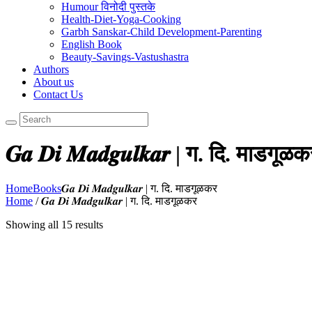
Humour विनोदी पुस्तके
Health-Diet-Yoga-Cooking
Garbh Sanskar-Child Development-Parenting
English Book
Beauty-Savings-Vastushastra
Authors
About us
Contact Us
𝑮𝒂 𝑫𝒊 𝑴𝒂𝒅𝒈𝒖𝒍𝒌𝒂𝒓 | ग. दि. माडगूळ
Home
Books
𝑮𝒂 𝑫𝒊 𝑴𝒂𝒅𝒈𝒖𝒍𝒌𝒂𝒓 | ग. दि. माडगूळकर
Home
/ 𝑮𝒂 𝑫𝒊 𝑴𝒂𝒅𝒈𝒖𝒍𝒌𝒂𝒓 | ग. दि. माडगूळकर
Showing all 15 results