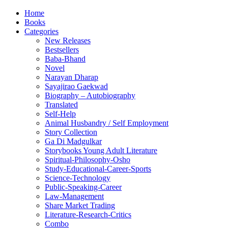
Home
Books
Categories
New Releases
Bestsellers
Baba-Bhand
Novel
Narayan Dharap
Sayajirao Gaekwad
Biography – Autobiography
Translated
Self-Help
Animal Husbandry / Self Employment
Story Collection
Ga Di Madgulkar
Storybooks Young Adult Literature
Spiritual-Philosophy-Osho
Study-Educational-Career-Sports
Science-Technology
Public-Speaking-Career
Law-Management
Share Market Trading
Literature-Research-Critics
Combo