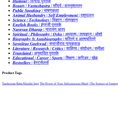
𝑯𝒖𝒎𝒐𝒖𝒓 | विनोदी पुस्तके
𝑩𝒆𝒂𝒖𝒕𝒚 | 𝑽𝒂𝒔𝒕𝒖𝒔𝒉𝒂𝒔𝒕𝒓𝒂 | सौंदर्य / वास्तुशास्त्र
𝑷𝒖𝒃𝒍𝒊𝒄 𝑺𝒑𝒆𝒂𝒌𝒊𝒏𝒈 | भाषणकला
𝑨𝒏𝒊𝒎𝒂𝒍 𝑯𝒖𝒔𝒃𝒂𝒏𝒅𝒓𝒚 | 𝑺𝒆𝒍𝒇 𝑬𝒎𝒑𝒍𝒐𝒚𝒎𝒆𝒏𝒕 | पशुपालन
𝑺𝒄𝒊𝒆𝒏𝒄𝒆 / 𝑻𝒆𝒄𝒉𝒏𝒐𝒍𝒐𝒈𝒚 | विज्ञान / तंत्रज्ञान
𝑬𝒏𝒈𝒍𝒊𝒔𝒉 𝑩𝒐𝒐𝒌𝒔 | इंग्रजी पुस्तके
𝑵𝒂𝒓𝒂𝒚𝒂𝒏 𝑫𝒉𝒂𝒓𝒂𝒑 | नारायण धारप
𝑺𝒑𝒊𝒓𝒊𝒕𝒖𝒂𝒍 / 𝑷𝒉𝒊𝒍𝒐𝒔𝒐𝒑𝒉𝒚 / 𝑶𝒔𝒉𝒐 | अध्यात्म / तत्वज्ञान / ओशो
𝑩𝒊𝒐𝒈𝒓𝒂𝒑𝒉𝒚 & 𝑨𝒖𝒕𝒐𝒃𝒊𝒐𝒈𝒓𝒂𝒑𝒉𝒚 | चरित्रे व आत्मचरित्रे
𝑺𝒂𝒚𝒂𝒋𝒊𝒓𝒂𝒐 𝑮𝒂𝒆𝒌𝒘𝒂𝒅 | सयाजीराव गायकवाड
𝑳𝒊𝒕𝒆𝒓𝒂𝒕𝒖𝒓𝒆 / 𝑹𝒆𝒔𝒆𝒂𝒓𝒄𝒉 / 𝑪𝒓𝒊𝒕𝒊𝒄𝒔 | साहित्य / संशोधन / समीक्षा
𝑻𝒓𝒂𝒏𝒔𝒍𝒂𝒕𝒆𝒅 | अनुवादित पुस्तके
𝑬𝒅𝒖𝒄𝒂𝒕𝒊𝒐𝒏𝒂𝒍 / 𝑪𝒂𝒓𝒆𝒆𝒓 / 𝑺𝒑𝒐𝒓𝒕𝒔 | शिक्षण / करिअर / खेळ
𝑩𝒆𝒔𝒕𝒔𝒆𝒍𝒍𝒆𝒓𝒔 | बेस्टसेलर्स
Product Tags
Tandurusta Raha Khushit Jaga
The Power of Your Subconscious Mind | The Science of Getting