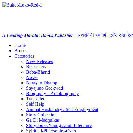
𝑨 𝑳𝒆𝒂𝒅𝒊𝒏𝒈 𝑴𝒂𝒓𝒂𝒕𝒉𝒊 𝑩𝒐𝒐𝒌𝒔 𝑷𝒖𝒃𝒍𝒊𝒔𝒉𝒆𝒓 | ग्रंथसेवेची ५० वर्षे | दर्जेदार स
Home
Books
Categories
New Releases
Bestsellers
Baba-Bhand
Novel
Narayan Dharap
Sayajirao Gaekwad
Biography – Autobiography
Translated
Self-Help
Animal Husbandry / Self Employment
Story Collection
Ga Di Madgulkar
Storybooks Young Adult Literature
Spiritual-Philosophy-Osho