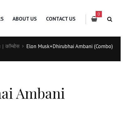
0
RS
ABOUT US
CONTACT US
 | कॉम्बोस
Elon Musk+Dhirubhai Ambani (Combo)
ai Ambani