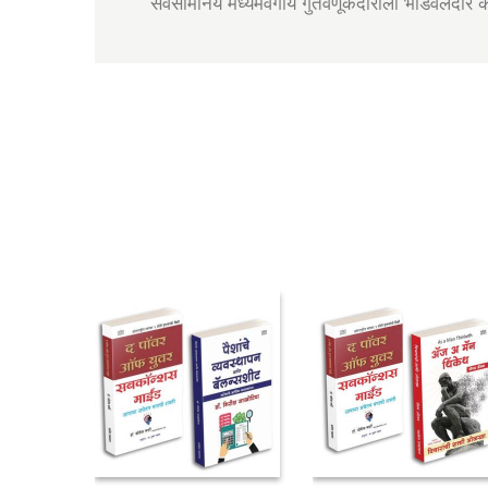
सर्वसामानय मध्यमवर्गीय गुंतवणूकदाराला भांडवलदार कर