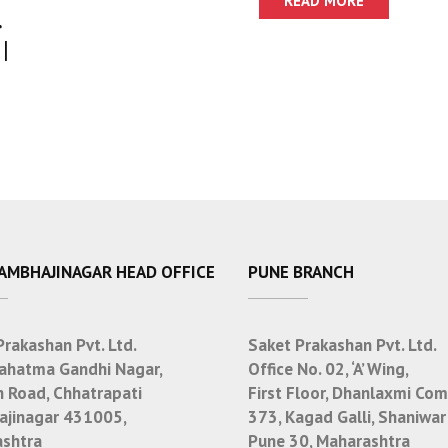
Ghadavanyasathi
r
650 Marga
|
h
SAMBHAJINAGAR HEAD OFFICE
PUNE BRANCH
Prakashan Pvt. Ltd.
Saket Prakashan Pvt. Ltd.
ahatma Gandhi Nagar,
Office No. 02, ‘A’ Wing,
n Road, Chhatrapati
First Floor, Dhanlaxmi Com
jinagar 431005,
373, Kagad Galli, Shaniwar
shtra
Pune 30, Maharashtra