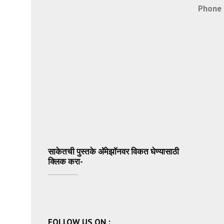
Phone 
साकेतची पुस्तके अ‍ॅमेझॉनवर विकत घेण्यासाठी
क्लिक करा-
FOLLOW US ON :