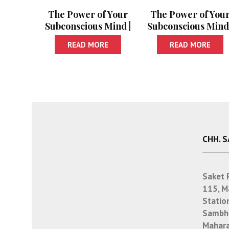
The Power of Your
The Power of You
Subconscious Mind |
Subconscious Mind 
Paishanche
As A Man Thinket
READ MORE
READ MORE
Vyavasthapan
CHH. 
Saket 
115, M
Statio
Sambha
Mahara