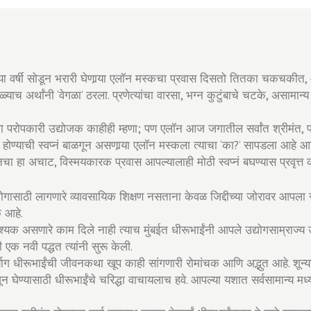
्या वर्षी सोडून भरारी घेणार्‍या एलॉन मस्कचा प्रवास दिसतो तितका चकचकीत
ाच अर्थांनी ‘वेगळा’ ठरला. प्रणेत्यांचा वारसा, भग्न कुटुंबाचे चटके, असामान्य
िंवा परोपकारी उद्योजक काहीही म्हणा; पण एलॉन आज जगातील सर्वांत श्रीमंत, प
ोण्याची स्वप्नं बाळगून असणार्‍या एलॉन मस्कला त्याचा ‘का?’ सापडला आहे
ा हा अचाट, विस्मयकारक प्रवास आपल्यालाही मोठी स्वप्नं बघण्यास प्रवृत्त क
योगासाठी लागणारे व्यावसायिक शिक्षण नसताना केवळ जिद्दीच्या जोरावर आपला स्
क आहे.
वश्यक असणारे काम दिले नाही त्याच मुंबईत धीरूभाईंनी आपले उद्योगसाम्राज्य
 एक नवी पद्धत त्यांनी सुरू केली.
ार्याग धीरूभाईंची जीवनकथा खूप काही सांगणारी रोमांचक आणि अद्भुत आहे. शून्य
न घेण्यासाठी धीरूभाईंचे चरिद्धा वाचायलाच हवे. आपल्या यशात सर्वसामान्य मध्