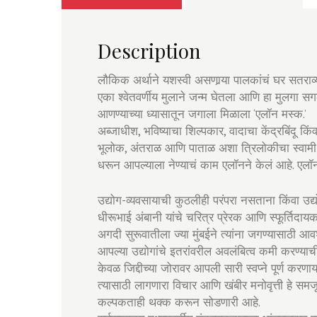
Description
लौकिक अर्थाने यशस्वी असणार्‍या पालकांचं घर सतराव
एका श्वेतवर्णीय मुलाने जन्म घेतला आणि हा मुलगा सगळ्य
आणण्याच्या ध्यासातून जगाला मिळाला ‘एलॉन मस्क.’
अब्जाधीश, भविष्याचा शिल्पकार, वादाचा केंद्रबिंदू क
भूलोक, अंतराळ आणि पाताळ अशा त्रिलोकीचा स्वामी ह
धरून आपल्याला नेण्याचं काम एलॉनने केलं आहे. एलॉनच
उद्योग-व्यवसायाची कुठलीही परंपरा नसताना किंवा उद्
धीरूभाई अंबानी यांचे चरित्र प्रेरक आणि स्फूर्तिदाय
अगदी सुरूवातीला ज्या मुंबईने त्यांना जगण्यासाठी आ
आपल्या उद्योगांचे इतरांवरील अवलंबित्व कमी करण्याची
केवळ जिद्दीच्या जोरावर आपली सारी स्वप्ने पूर्ण करण
त्यासाठी लागणारा विचार आणि खंबीर मनोवृत्ती हे समजू
कल्पकताही थक्क करून सोडणारी आहे.