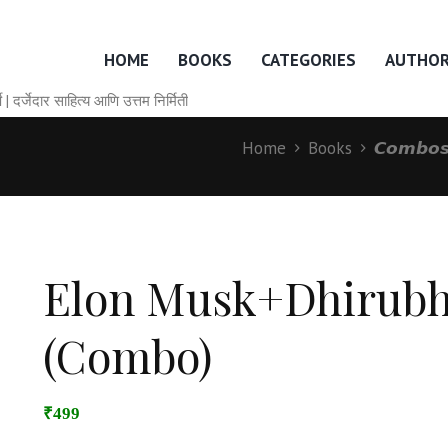
HOME
BOOKS
CATEGORIES
AUTHO
० वर्षे | दर्जेदार साहित्य आणि उत्तम निर्मिती
Home
Books
𝘾𝙤𝙢𝙗𝙤
Elon Musk+Dhirubh
(Combo)
₹499