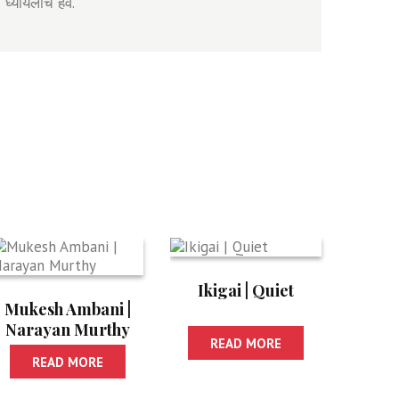
 घ्यायलाच हवे.
Ikigai | Quiet
Mukesh Ambani |
Narayan Murthy
READ MORE
READ MORE