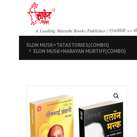
𝑨 𝑳𝒆𝒂𝒅𝒊𝒏𝒈 𝑴𝒂𝒓𝒂𝒕𝒉𝒊 𝑩𝒐𝒐𝒌𝒔 𝑷𝒖𝒃𝒍𝒊𝒔𝒉𝒆𝒓 | ग्रंथसेवेची ५
ELON MUSK+TATASTORIES(COMBO)
ELON MUSK+NARAYAN MURTHY(COMBO)