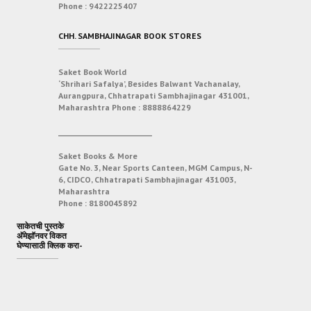
Phone :
9422225407
CHH. SAMBHAJINAGAR BOOK STORES
Saket Book World
‘Shrihari Safalya’, Besides Balwant Vachanalay,
Aurangpura, Chhatrapati Sambhajinagar 431001,
Maharashtra
Phone :
8888864229
___________________________
Saket Books & More
Gate No. 3, Near Sports Canteen, MGM Campus, N-
6, CIDCO, Chhatrapati Sambhajinagar 431003,
Maharashtra
Phone :
8180045892
साकेतची पुस्तके
अ‍ॅमेझॉनवर विकत
घेण्यासाठी क्लिक करा-