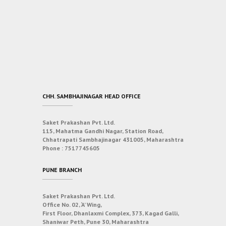
CHH. SAMBHAJINAGAR HEAD OFFICE
Saket Prakashan Pvt. Ltd.
115, Mahatma Gandhi Nagar, Station Road,
Chhatrapati Sambhajinagar 431005, Maharashtra
Phone :
7517745605
PUNE BRANCH
Saket Prakashan Pvt. Ltd.
Office No. 02, ‘A’ Wing,
First Floor, Dhanlaxmi Complex, 373, Kagad Galli,
Shaniwar Peth, Pune 30, Maharashtra