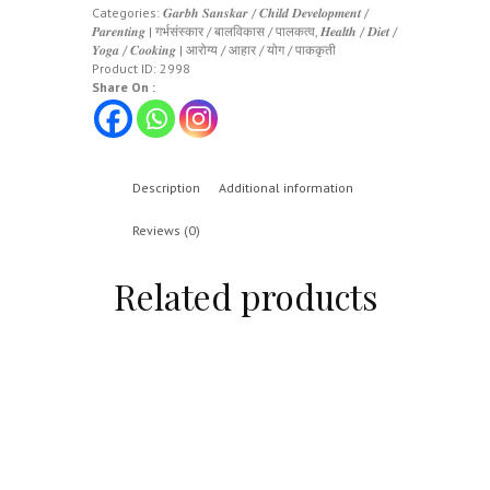
Categories:
𝑮𝒂𝒓𝒃𝒉 𝑺𝒂𝒏𝒔𝒌𝒂𝒓 / 𝑪𝒉𝒊𝒍𝒅 𝑫𝒆𝒗𝒆𝒍𝒐𝒑𝒎𝒆𝒏𝒕 /
𝑷𝒂𝒓𝒆𝒏𝒕𝒊𝒏𝒈 | गर्भसंस्कार / बालविकास / पालकत्व
,
𝑯𝒆𝒂𝒍𝒕𝒉 / 𝑫𝒊𝒆𝒕 /
𝒀𝒐𝒈𝒂 / 𝑪𝒐𝒐𝒌𝒊𝒏𝒈 | आरोग्य / आहार / योग / पाककृती
Product ID:
2998
Share On :
Description
Additional information
Reviews (0)
Related products