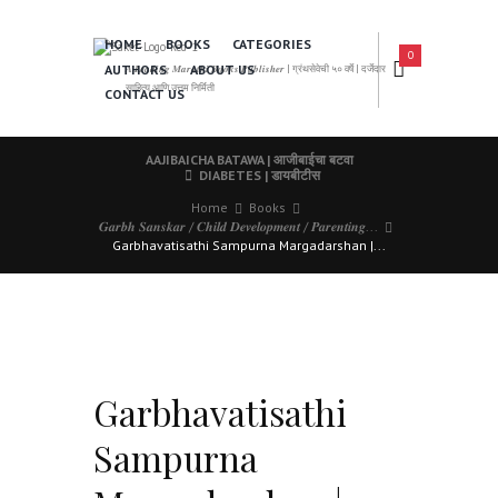
HOME
BOOKS
CATEGORIES
0
AUTHORS
ABOUT US
𝑨 𝑳𝒆𝒂𝒅𝒊𝒏𝒈 𝑴𝒂𝒓𝒂𝒕𝒉𝒊 𝑩𝒐𝒐𝒌𝒔 𝑷𝒖𝒃𝒍𝒊𝒔𝒉𝒆𝒓 | ग्रंथसेवेची ५० वर्षे | दर्जेदार
साहित्य आणि उत्तम निर्मिती
CONTACT US
AAJIBAICHA BATAWA | आजीबाईचा बटवा
DIABETES | डायबीटीस
Home
Books
𝑮𝒂𝒓𝒃𝒉 𝑺𝒂𝒏𝒔𝒌𝒂𝒓 / 𝑪𝒉𝒊𝒍𝒅 𝑫𝒆𝒗𝒆𝒍𝒐𝒑𝒎𝒆𝒏𝒕 / 𝑷𝒂𝒓𝒆𝒏𝒕𝒊𝒏𝒈...
Garbhavatisathi Sampurna Margadarshan |...
Garbhavatisathi
Sampurna