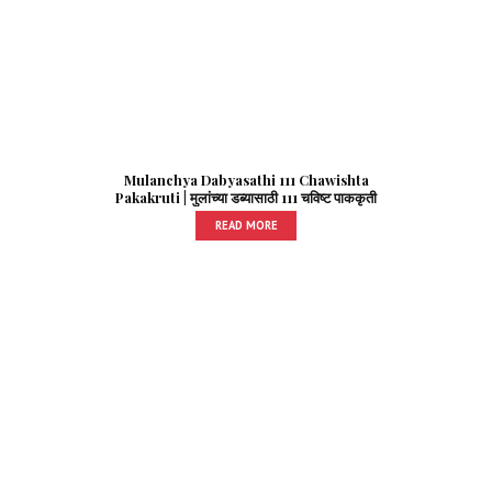
Mulanchya Dabyasathi 111 Chawishta
Pakakruti | मुलांच्या डब्यासाठी 111 चविष्ट पाककृती
READ MORE