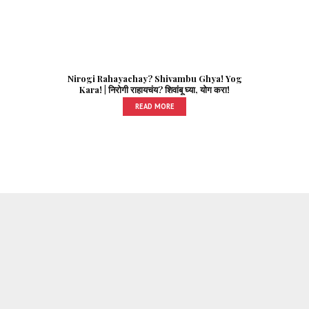
Nirogi Rahayachay? Shivambu Ghya! Yog
Kara! | निरोगी राहायचंय? शिवांबू घ्या, योग करा!
READ MORE