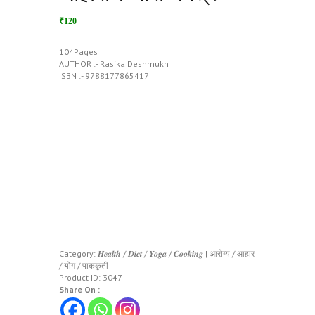
₹120
104Pages
AUTHOR :- Rasika Deshmukh
ISBN :- 9788177865417
Category:
𝑯𝒆𝒂𝒍𝒕𝒉 / 𝑫𝒊𝒆𝒕 / 𝒀𝒐𝒈𝒂 / 𝑪𝒐𝒐𝒌𝒊𝒏𝒈 | आरोग्य / आहार
/ योग / पाककृती
Product ID:
3047
Share On :