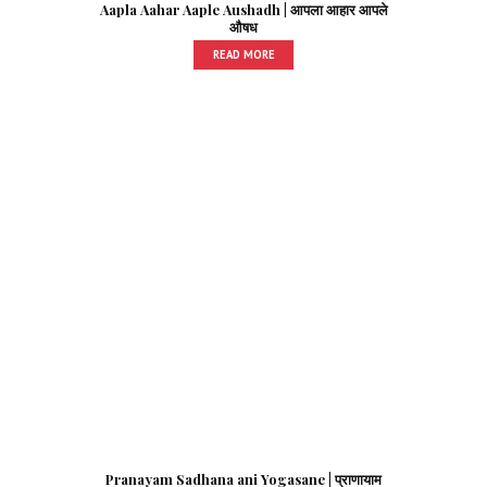
Aapla Aahar Aaple Aushadh | आपला आहार आपले
औषध
READ MORE
Pranayam Sadhana ani Yogasane | प्राणायाम