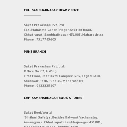
CHH. SAMBHAJINAGAR HEAD OFFICE
Saket Prakashan Pvt. Ltd.
115, Mahatma Gandhi Nagar, Station Road,
Chhatrapati Sambhajinagar 431005, Maharashtra
Phone :
7517745605
PUNE BRANCH
Saket Prakashan Pvt. Ltd.
Office No. 02, ‘A’ Wing,
First Floor, Dhanlaxmi Complex, 373, Kagad Galli,
Shaniwar Peth, Pune 30, Maharashtra
Phone :
9422225407
CHH. SAMBHAJINAGAR BOOK STORES
Saket Book World
‘Shrihari Safalya’, Besides Balwant Vachanalay,
Aurangpura, Chhatrapati Sambhajinagar 431001,
Maharashtra
Phone :
8888864229