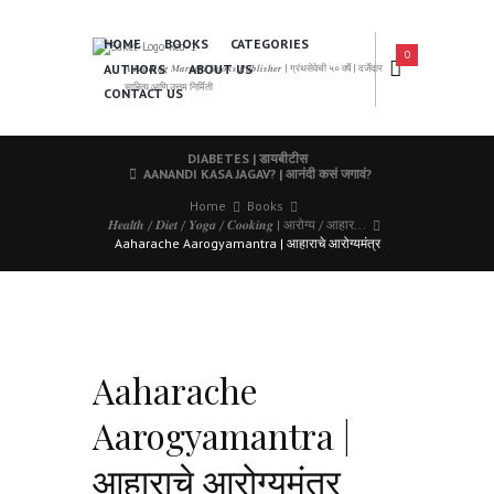
HOME
BOOKS
CATEGORIES
0
AUTHORS
ABOUT US
𝑨 𝑳𝒆𝒂𝒅𝒊𝒏𝒈 𝑴𝒂𝒓𝒂𝒕𝒉𝒊 𝑩𝒐𝒐𝒌𝒔 𝑷𝒖𝒃𝒍𝒊𝒔𝒉𝒆𝒓 | ग्रंथसेवेची ५० वर्षे | दर्जेदार
साहित्य आणि उत्तम निर्मिती
CONTACT US
DIABETES | डायबीटीस
AANANDI KASA JAGAV? | आनंदी कसं जगावं?
Home
Books
𝑯𝒆𝒂𝒍𝒕𝒉 / 𝑫𝒊𝒆𝒕 / 𝒀𝒐𝒈𝒂 / 𝑪𝒐𝒐𝒌𝒊𝒏𝒈 | आरोग्य / आहार...
Aaharache Aarogyamantra | आहाराचे आरोग्यमंत्र
Aaharache
Aarogyamantra |
आहाराचे आरोग्यमंत्र