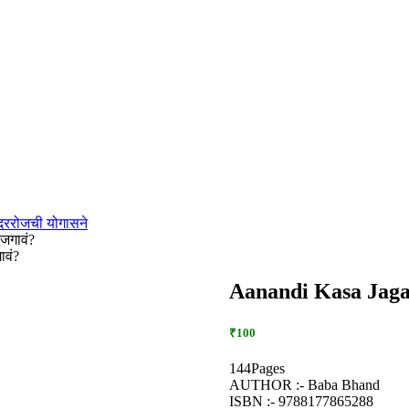
दररोजची योगासने
जगावं?
ावं?
Aanandi Kasa Jagav
₹100
144Pages
AUTHOR :- Baba Bhand
ISBN :- 9788177865288