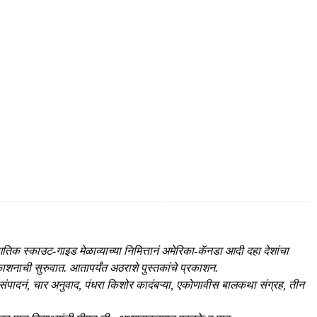
िक स्काउट-गाइड मेळाव्याच्या निमित्तानं अमेरिका-कॅनडा आदी दहा देशांचा
ाशनाची सुरुवात. आतापर्यंत अठराशे पुस्तकांचे प्रकाशन.
नऊ संपादनं, चार अनुवाद, पंधरा किशोर कादंबऱ्या, एकोणावीस बालकथा संग्रह, तीन