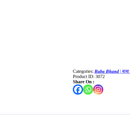
Categories:
𝑩𝒂𝒃𝒂 𝑩𝒉𝒂𝒏𝒅 | बाब
Product ID:
3072
Share On :