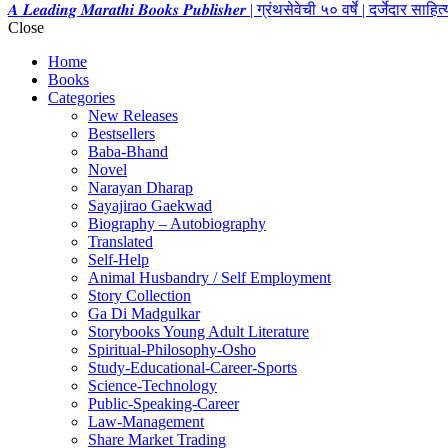
𝑨 𝑳𝒆𝒂𝒅𝒊𝒏𝒈 𝑴𝒂𝒓𝒂𝒕𝒉𝒊 𝑩𝒐𝒐𝒌𝒔 𝑷𝒖𝒃𝒍𝒊𝒔𝒉𝒆𝒓 | ग्रंथसेवेची ५० वर्षे | दर्जेदार स
Close
Home
Books
Categories
New Releases
Bestsellers
Baba-Bhand
Novel
Narayan Dharap
Sayajirao Gaekwad
Biography – Autobiography
Translated
Self-Help
Animal Husbandry / Self Employment
Story Collection
Ga Di Madgulkar
Storybooks Young Adult Literature
Spiritual-Philosophy-Osho
Study-Educational-Career-Sports
Science-Technology
Public-Speaking-Career
Law-Management
Share Market Trading