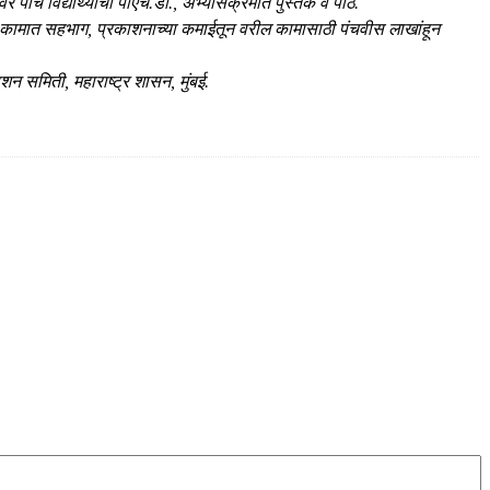
र पाच विद्याथ्यांची पीएच.डी., अभ्यासक्रमात पुस्तके व पाठ.
ी कामात सहभाग, प्रकाशनाच्या कमाईतून वरील कामासाठी पंचवीस लाखांहून
शन समिती, महाराष्ट्र शासन, मुंबई.