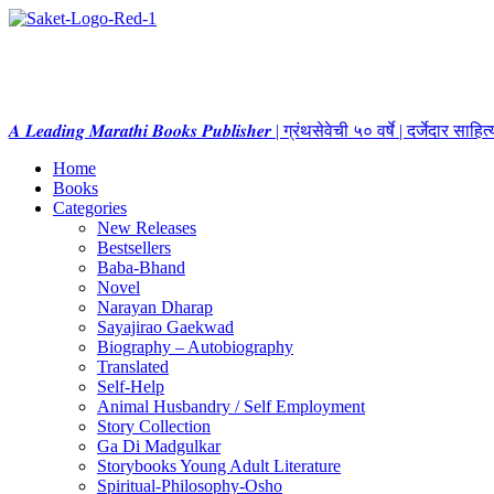
𝑨 𝑳𝒆𝒂𝒅𝒊𝒏𝒈 𝑴𝒂𝒓𝒂𝒕𝒉𝒊 𝑩𝒐𝒐𝒌𝒔 𝑷𝒖𝒃𝒍𝒊𝒔𝒉𝒆𝒓 | ग्रंथसेवेची ५० वर्षे | दर्जेदार स
Home
Books
Categories
New Releases
Bestsellers
Baba-Bhand
Novel
Narayan Dharap
Sayajirao Gaekwad
Biography – Autobiography
Translated
Self-Help
Animal Husbandry / Self Employment
Story Collection
Ga Di Madgulkar
Storybooks Young Adult Literature
Spiritual-Philosophy-Osho