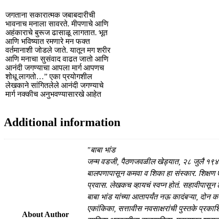
जगताना सकारात्मक जबाबदारीची
भावनाच मनाला सावरते. मीपणाचे आणि
अहंकाराचे बुरूज ढासाळू लागतात. भूत
आणि भविष्यात रमणारे मन फक्त
वर्तमानाशी जोडले जाते. यातून मग शरीर
आणि मनाचा सुसंवाद वाढत जातो आणि
आनंदी जगण्याचा आपला मार्ग आपणच
शोधू लागतो…” एका प्रयोगशील
लेखकाने सांगितलेले आनंदी जगण्याचे
मार्ग नक्कीच अनुभवण्यासारखे आहेत
Additional information
"बाबा भांड
जन्म वडजी, पैठणजवळील खेड्यात, २८ जुलै १९४
बालपणापासून कमवा व शिका हा संस्कार. शिक्षण ए
प्रवास. लेखकच व्हायचं स्वप्न होतं. सहावीपासून
बाबा भांड यांच्या आतापर्यंत नऊ कादंबऱ्या, दोन
एकांकिका, सत्तावीस नवसाक्षरांची पुस्तके प्रकाश
About Author