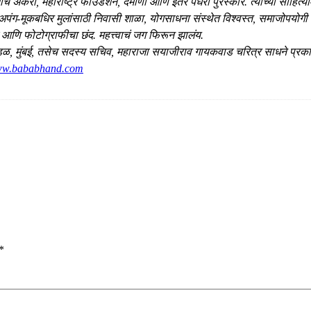
े अकरा, महाराष्ट्र फाउंडेशन, दमाणी आणि इतर पंधरा पुरस्कार. त्यांच्या साहित्याव
 अपंग-मूकबधिर मुलांसाठी निवासी शाळा, योगसाधना संस्थेत विश्वस्त, समाजोपयोग
णि फोटोग्राफीचा छंद. महत्त्वाचं जग फिरून झालंय.
ी मंडळ, मुंबई, तसेच सदस्य सचिव, महाराजा सयाजीराव गायकवाड चरित्र साधने प्रका
www.bababhand.com
*