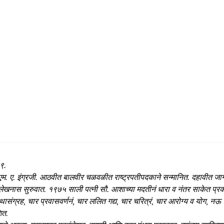
९.
म. ए. इंग्रजी. आठवीत बालवीर चळवळीत राष्ट्रपतीपदकाने सन्मानित. दहावीत जागत
 लेखनास सुरुवात. १९७५ साली पत्नी सौ. आशाच्या मदतीनं धारा व नंतर साकेत प्रक
 कथासंग्रह, चार प्रवासवर्णनं, चार ललित गद्य, चार चरित्रं, चार आरोग्य व योग, 
ित.