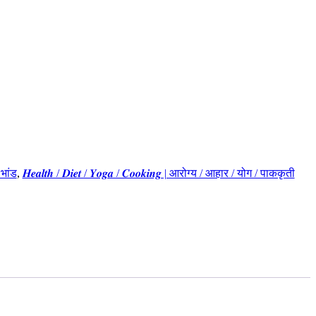
ा भांड
,
𝑯𝒆𝒂𝒍𝒕𝒉 / 𝑫𝒊𝒆𝒕 / 𝒀𝒐𝒈𝒂 / 𝑪𝒐𝒐𝒌𝒊𝒏𝒈 | आरोग्य / आहार / योग / पाककृती