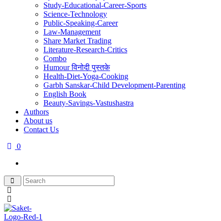
Study-Educational-Career-Sports
Science-Technology
Public-Speaking-Career
Law-Management
Share Market Trading
Literature-Research-Critics
Combo
Humour विनोदी पुस्तके
Health-Diet-Yoga-Cooking
Garbh Sanskar-Child Development-Parenting
English Book
Beauty-Savings-Vastushastra
Authors
About us
Contact Us
0