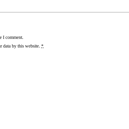
me I comment.
r data by this website.
*