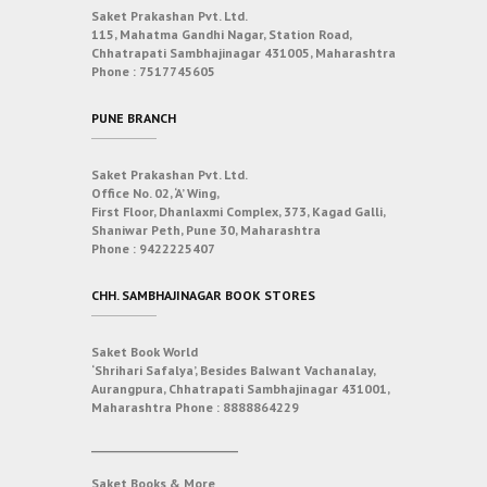
Saket Prakashan Pvt. Ltd.
115, Mahatma Gandhi Nagar, Station Road,
Chhatrapati Sambhajinagar 431005, Maharashtra
Phone :
7517745605
PUNE BRANCH
Saket Prakashan Pvt. Ltd.
Office No. 02, ‘A’ Wing,
First Floor, Dhanlaxmi Complex, 373, Kagad Galli,
Shaniwar Peth, Pune 30, Maharashtra
Phone :
9422225407
CHH. SAMBHAJINAGAR BOOK STORES
Saket Book World
‘Shrihari Safalya’, Besides Balwant Vachanalay,
Aurangpura, Chhatrapati Sambhajinagar 431001,
Maharashtra
Phone :
8888864229
___________________________
Saket Books & More