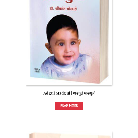
Adgul Madgul | अडगुलं माडगुलं
READ MORE