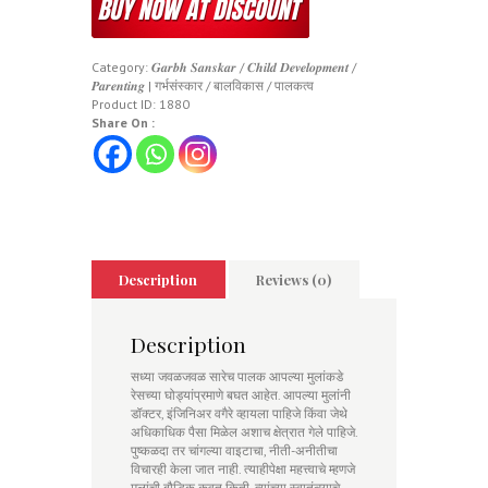
Category:
𝑮𝒂𝒓𝒃𝒉 𝑺𝒂𝒏𝒔𝒌𝒂𝒓 / 𝑪𝒉𝒊𝒍𝒅 𝑫𝒆𝒗𝒆𝒍𝒐𝒑𝒎𝒆𝒏𝒕 /
𝑷𝒂𝒓𝒆𝒏𝒕𝒊𝒏𝒈 | गर्भसंस्कार / बालविकास / पालकत्व
Product ID:
1880
Share On :
Description
Reviews (0)
Description
सध्या जवळजवळ सारेच पालक आपल्या मुलांकडे
रेसच्या घोड्यांप्रमाणे बघत आहेत. आपल्या मुलांनी
डॉक्टर, इंजिनिअर वगैरे व्हायला पाहिजे किंवा जेथे
अधिकाधिक पैसा मिळेल अशाच क्षेत्रात गेले पाहिजे.
पुष्कळदा तर चांगल्या वाइटाचा, नीती-अनीतीचा
विचारही केला जात नाही. त्याहीपेक्षा महत्त्वाचे म्हणजे
मुलांची बौद्धिक कुवत किती, त्यांच्या स्वातंत्र्याचे