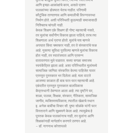
आणि इच्छा-आकांक्षांचे काय, असले प्रश्न
पालकांच्या डोक्यात येतच नाहीत. परिणामी
कौटुंबिक ताणतणाव आणि कमालीची विपन्नावस्था
निर्माण होते. अशी परिस्थिती कुठल्याही समाजासाठी
निश्चितच चांगली नाही.
केवळ ‘शिक्षण एके शिक्षण’ ही गोष्ट महत्त्वाची नसते,
तर मुलांचा सर्वांगीण विकास झाला पाहिजे, तरच त्या
शिक्षणाला अर्थ प्राप्त होतो. मुलांचे यश म्हणजे
अपघात किंवा चमत्कार नाही, तर ते संस्कारांचे फळ
आहे. नुसत्या सुविधा पुरविल्या म्हणजे मुलांचा विकास
होत नाही, तर स्वातंत्र्यात आणि प्रसन्न
वातावरणात मुले घडतात. सध्या सगळा समाजच
स्वयंकेंद्रित झाला आहे. अशा परिस्थितीत मुलांमध्ये
सामाजिक जाणिवा संस्करित केल्या पाहिजेत यावर
प्रस्तुत पुस्तकात भर दिलेला आहे. मला वाटते
आजच्या काळात ही बाब फार-फार महत्त्वाची आहे.
एकंदरीत प्रस्तुत पुस्तकात बालविकास
केंद्रस्थानी ठेवण्यात आला आहे. त्या दृष्टीने घर,
शाळा, पालक, शिक्षक, संस्कार, नैतिकता, सामाजिक
जाणीव, व्यक्तिमत्त्वविकास, त्यातील खेळाचे स्थान
इ. अनेक बाबींचा विचार सौ. पुष्पा सोळंके यांनी फार
विस्ताराने आणि सूक्ष्मपणे केला आहे. त्यामुळेच हे
पुस्तक केवळ पालकांनाच नाही, तर मुलांना आणि
शिक्षकांनाही मार्गदर्शन करणारे ठरणार आहे.
– डॉ. नागनाथ कोत्तापल्ले