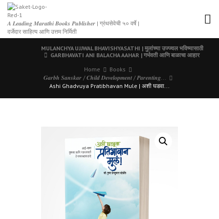
𝑨 𝑳𝒆𝒂𝒅𝒊𝒏𝒈 𝑴𝒂𝒓𝒂𝒕𝒉𝒊 𝑩𝒐𝒐𝒌𝒔 𝑷𝒖𝒃𝒍𝒊𝒔𝒉𝒆𝒓 | ग्रंथसेवेची ५० वर्षे |
दर्जेदार साहित्य आणि उत्तम निर्मिती
MULANCHYA UJJWAL BHAVISHYASATHI | मुलांच्या उज्ज्वल भविष्यासाठी
GARBHAVATI ANI BALACHA AAHAR | गर्भवती आणि बाळाचा आहार
Home
Books
𝑮𝒂𝒓𝒃𝒉 𝑺𝒂𝒏𝒔𝒌𝒂𝒓 / 𝑪𝒉𝒊𝒍𝒅 𝑫𝒆𝒗𝒆𝒍𝒐𝒑𝒎𝒆𝒏𝒕 / 𝑷𝒂𝒓𝒆𝒏𝒕𝒊𝒏𝒈...
Ashi Ghadvuya Pratibhavan Mule | अशी घडवा...