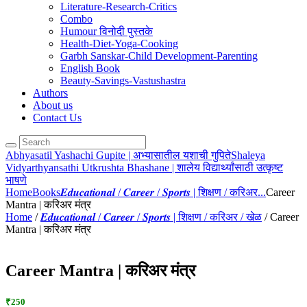
Literature-Research-Critics
Combo
Humour विनोदी पुस्तके
Health-Diet-Yoga-Cooking
Garbh Sanskar-Child Development-Parenting
English Book
Beauty-Savings-Vastushastra
Authors
About us
Contact Us
Abhyasatil Yashachi Gupite | अभ्यासातील यशाची गुपिते
Shaleya
Vidyarthyansathi Utkrushta Bhashane | शालेय विद्यार्थ्यांसाठी उत्कृष्ट
भाषणे
Home
Books
𝑬𝒅𝒖𝒄𝒂𝒕𝒊𝒐𝒏𝒂𝒍 / 𝑪𝒂𝒓𝒆𝒆𝒓 / 𝑺𝒑𝒐𝒓𝒕𝒔 | शिक्षण / करिअर...
Career
Mantra | करिअर मंत्र
Home
/
𝑬𝒅𝒖𝒄𝒂𝒕𝒊𝒐𝒏𝒂𝒍 / 𝑪𝒂𝒓𝒆𝒆𝒓 / 𝑺𝒑𝒐𝒓𝒕𝒔 | शिक्षण / करिअर / खेळ
/ Career
Mantra | करिअर मंत्र
Career Mantra | करिअर मंत्र
₹250