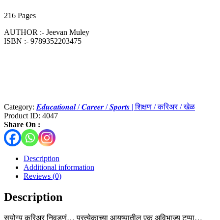
216 Pages
AUTHOR :- Jeevan Muley
ISBN :- ‎9789352203475
Category:
𝑬𝒅𝒖𝒄𝒂𝒕𝒊𝒐𝒏𝒂𝒍 / 𝑪𝒂𝒓𝒆𝒆𝒓 / 𝑺𝒑𝒐𝒓𝒕𝒔 | शिक्षण / करिअर / खेळ
Product ID:
4047
Share On :
Description
Additional information
Reviews (0)
Description
सुयोग्य करिअर निवडणं… प्रत्येकाच्या आयुष्यातील एक अविभाज्य टप्पा…