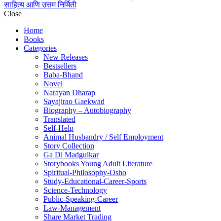
साहित्य आणि उत्तम निर्मिती
Close
Home
Books
Categories
New Releases
Bestsellers
Baba-Bhand
Novel
Narayan Dharap
Sayajirao Gaekwad
Biography – Autobiography
Translated
Self-Help
Animal Husbandry / Self Employment
Story Collection
Ga Di Madgulkar
Storybooks Young Adult Literature
Spiritual-Philosophy-Osho
Study-Educational-Career-Sports
Science-Technology
Public-Speaking-Career
Law-Management
Share Market Trading