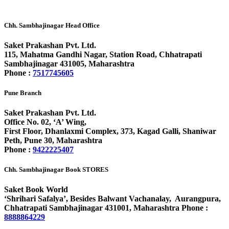
Chh. Sambhajinagar Head Office
Saket Prakashan Pvt. Ltd.
115, Mahatma Gandhi Nagar, Station Road, Chhatrapati
Sambhajinagar 431005, Maharashtra
Phone :
7517745605
Pune Branch
Saket Prakashan Pvt. Ltd.
Office No. 02, ‘A’ Wing,
First Floor, Dhanlaxmi Complex, 373, Kagad Galli, Shaniwar
Peth, Pune 30, Maharashtra
Phone :
9422225407
Chh. Sambhajinagar Book STORES
Saket Book World
‘Shrihari Safalya’, Besides Balwant Vachanalay, Aurangpura,
Chhatrapati Sambhajinagar 431001, Maharashtra
Phone :
8888864229