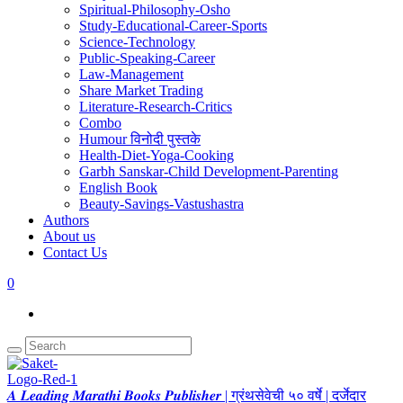
Spiritual-Philosophy-Osho
Study-Educational-Career-Sports
Science-Technology
Public-Speaking-Career
Law-Management
Share Market Trading
Literature-Research-Critics
Combo
Humour विनोदी पुस्तके
Health-Diet-Yoga-Cooking
Garbh Sanskar-Child Development-Parenting
English Book
Beauty-Savings-Vastushastra
Authors
About us
Contact Us
0
𝑨 𝑳𝒆𝒂𝒅𝒊𝒏𝒈 𝑴𝒂𝒓𝒂𝒕𝒉𝒊 𝑩𝒐𝒐𝒌𝒔 𝑷𝒖𝒃𝒍𝒊𝒔𝒉𝒆𝒓 | ग्रंथसेवेची ५० वर्षे | दर्जेदार