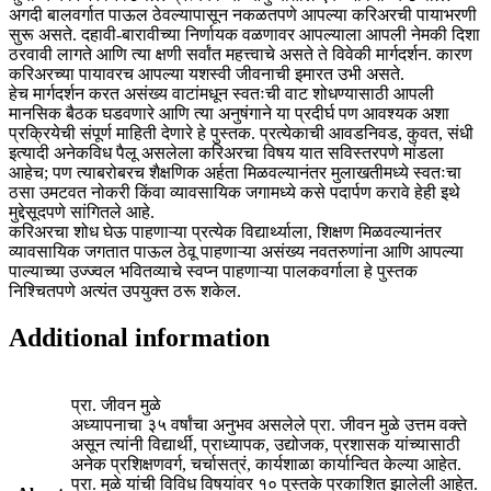
अगदी बालवर्गात पाऊल ठेवल्यापासून नकळतपणे आपल्या करिअरची पायाभरणी
सुरू असते. दहावी-बारावीच्या निर्णायक वळणावर आपल्याला आपली नेमकी दिशा
ठरवावी लागते आणि त्या क्षणी सर्वांत महत्त्वाचे असते ते विवेकी मार्गदर्शन. कारण
करिअरच्या पायावरच आपल्या यशस्वी जीवनाची इमारत उभी असते.
हेच मार्गदर्शन करत असंख्य वाटांमधून स्वतःची वाट शोधण्यासाठी आपली
मानसिक बैठक घडवणारे आणि त्या अनुषंगाने या प्रदीर्घ पण आवश्यक अशा
प्रक्रियेची संपूर्ण माहिती देणारे हे पुस्तक. प्रत्येकाची आवडनिवड, कुवत, संधी
इत्यादी अनेकविध पैलू असलेला करिअरचा विषय यात सविस्तरपणे मांडला
आहेच; पण त्याबरोबरच शैक्षणिक अर्हता मिळवल्यानंतर मुलाखतीमध्ये स्वतःचा
ठसा उमटवत नोकरी किंवा व्यावसायिक जगामध्ये कसे पदार्पण करावे हेही इथे
मुद्देसूदपणे सांगितले आहे.
करिअरचा शोध घेऊ पाहणाऱ्या प्रत्येक विद्यार्थ्याला, शिक्षण मिळवल्यानंतर
व्यावसायिक जगतात पाऊल ठेवू पाहणाऱ्या असंख्य नवतरुणांना आणि आपल्या
पाल्याच्या उज्ज्वल भवितव्याचे स्वप्न पाहणाऱ्या पालकवर्गाला हे पुस्तक
निश्चितपणे अत्यंत उपयुक्त ठरू शकेल.
Additional information
प्रा. जीवन मुळे
अध्यापनाचा ३५ वर्षांचा अनुभव असलेले प्रा. जीवन मुळे उत्तम वक्ते
असून त्यांनी विद्यार्थी, प्राध्यापक, उद्योजक, प्रशासक यांच्यासाठी
अनेक प्रशिक्षणवर्ग, चर्चासत्रं, कार्यशाळा कार्यान्वित केल्या आहेत.
प्रा. मुळे यांची विविध विषयांवर १० पुस्तके प्रकाशित झालेली आहेत.