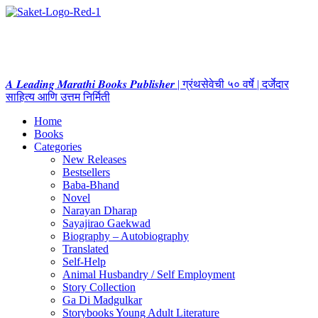
𝑨 𝑳𝒆𝒂𝒅𝒊𝒏𝒈 𝑴𝒂𝒓𝒂𝒕𝒉𝒊 𝑩𝒐𝒐𝒌𝒔 𝑷𝒖𝒃𝒍𝒊𝒔𝒉𝒆𝒓 | ग्रंथसेवेची ५० वर्षे | दर्जेदार
साहित्य आणि उत्तम निर्मिती
Home
Books
Categories
New Releases
Bestsellers
Baba-Bhand
Novel
Narayan Dharap
Sayajirao Gaekwad
Biography – Autobiography
Translated
Self-Help
Animal Husbandry / Self Employment
Story Collection
Ga Di Madgulkar
Storybooks Young Adult Literature