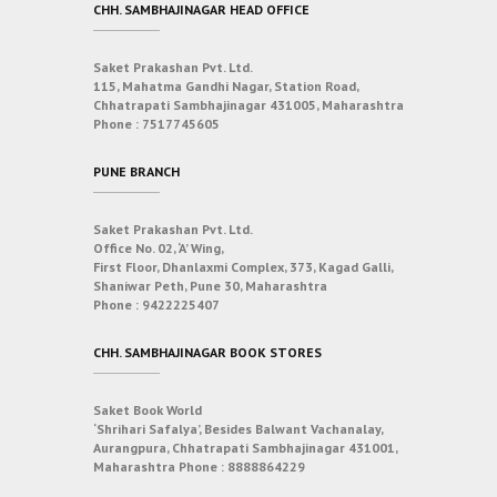
CHH. SAMBHAJINAGAR HEAD OFFICE
Saket Prakashan Pvt. Ltd.
115, Mahatma Gandhi Nagar, Station Road,
Chhatrapati Sambhajinagar 431005, Maharashtra
Phone :
7517745605
PUNE BRANCH
Saket Prakashan Pvt. Ltd.
Office No. 02, ‘A’ Wing,
First Floor, Dhanlaxmi Complex, 373, Kagad Galli,
Shaniwar Peth, Pune 30, Maharashtra
Phone :
9422225407
CHH. SAMBHAJINAGAR BOOK STORES
Saket Book World
‘Shrihari Safalya’, Besides Balwant Vachanalay,
Aurangpura, Chhatrapati Sambhajinagar 431001,
Maharashtra
Phone :
8888864229