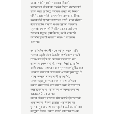
जगतामध्येही प्रचलित झालेला दिसतो.
प्रत्येकाला जीवनाच्या स्पर्धेत टिकून राहण्यासाठी
सतत स्वतःला सिद्ध करायचं असतं. रॅट रेसमध्ये
पहिले आलो तरीही आपण रॅटच राहणार हा विचार
करण्याचीही फुरसत माणसाला नसते. याचा परिणाम
म्हणजे स्ट्रेस नावाचा राक्षस तुम्हाला कायमचा
ग्रासतो. त्याच्याशी निगडित आजार जसं उच्च
रक्तदाब, मधुमेह, हृदयविकार, काही प्रकारचे
कर्करोग इत्यादी माणसाचं स्वास्थ्य पोखरून
टाकतात.
स्वामी विवेकानंदांनी १२५ वर्षांपूर्वी ध्यान आणि
त्याच्या पद्धती यांवर केलेली भाषणं आपण वाचली
तर लक्षात येईल की, आजच्या तरुणांच्या सर्व
समस्यांचं इतकं परिपूर्ण, अचूक, बिनतोड, मार्मिक
आणि चपखल समाधान अन्यत्र सापडणं दुर्मीळ आहे.
ध्यानाला बसायची जागा कशी असावी इथपासून ते
ध्यान करताना बाळगण्याची सावधगिरी,
योगशास्त्रानुसार ध्यानाच्या पायऱ्या कोणत्या,
मनाला ध्यानासाठी कसं तयार करावं हे सांगताना
हळूहळू स्वामीजी आपल्याला ध्यानाच्या परमोच्च
स्तराकडे घेऊन जातात.
मानवी जीवनाचं परमोच्च ध्येय म्हणजे ईश्वरप्राप्ती
असा ज्यांचा निश्चय झालेला आहे त्यांना या
पुस्तकातून साधनमार्गावर दृढतेने कसं चालावं याचा
वस्तुपाठ मिळेल. ज्यांना मानवी जीवनाचं सार्थक