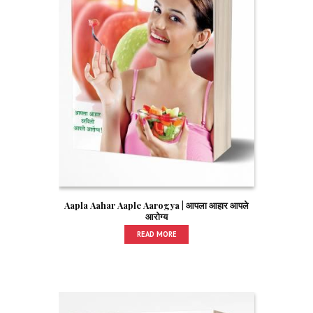
Aapla Aahar Aaple Aarogya | आपला आहार आपले
आरोग्य
READ MORE