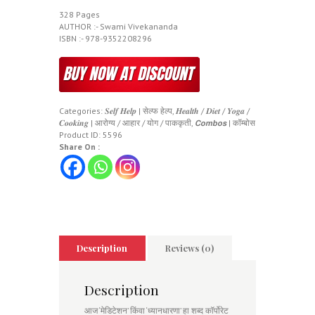
328 Pages
AUTHOR :- Swami Vivekananda
ISBN :- 978-9352208296
Categories:
𝑺𝒆𝒍𝒇 𝑯𝒆𝒍𝒑 | सेल्फ हेल्प
,
𝑯𝒆𝒂𝒍𝒕𝒉 / 𝑫𝒊𝒆𝒕 / 𝒀𝒐𝒈𝒂 /
𝑪𝒐𝒐𝒌𝒊𝒏𝒈 | आरोग्य / आहार / योग / पाककृती
,
𝘾𝙤𝙢𝙗𝙤𝙨 | कॉम्बोस
Product ID:
5596
Share On :
Description
Reviews (0)
Description
आज ‘मेडिटेशन’ किंवा ‘ध्यानधारणा’ हा शब्द कॉर्पोरेट