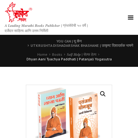
𝑨 𝑳𝒆𝒂𝒅𝒊𝒏𝒈 𝑴𝒂𝒓𝒂𝒕𝒉𝒊 𝑩𝒐𝒐𝒌𝒔 𝑷𝒖𝒃𝒍𝒊𝒔𝒉𝒆𝒓 | ग्रंथसेवेची ५० वर्षे |
दर्जेदार साहित्य आणि उत्तम निर्मिती
YOU CAN | यू कॅन
UTKRUSHTA DISHADARSHAK BHASHANE | उत्कृष्ट दिशादर्शक भाषणे
Home
Books
𝑺𝒆𝒍𝒇 𝑯𝒆𝒍𝒑 | सेल्फ हेल्प
Dhyan Aani Tyachya Paddhati | Patanjali Yogasutra