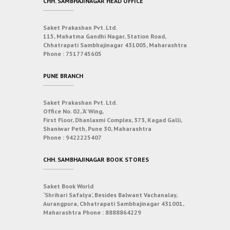
CHH. SAMBHAJINAGAR HEAD OFFICE
Saket Prakashan Pvt. Ltd.
115, Mahatma Gandhi Nagar, Station Road,
Chhatrapati Sambhajinagar 431005, Maharashtra
Phone :
7517745605
PUNE BRANCH
Saket Prakashan Pvt. Ltd.
Office No. 02, ‘A’ Wing,
First Floor, Dhanlaxmi Complex, 373, Kagad Galli,
Shaniwar Peth, Pune 30, Maharashtra
Phone :
9422225407
CHH. SAMBHAJINAGAR BOOK STORES
Saket Book World
‘Shrihari Safalya’, Besides Balwant Vachanalay,
Aurangpura, Chhatrapati Sambhajinagar 431001,
Maharashtra
Phone :
8888864229