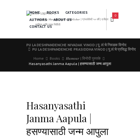
HOME
BOOKS
CATEGORIES
0
AUTHORS
ABOUT US
𝑨 𝑳𝒆𝒂𝒅𝒊𝒏𝒈 𝑴𝒂𝒓𝒂𝒕𝒉𝒊 𝑩𝒐𝒐𝒌𝒔 𝑷𝒖𝒃𝒍𝒊𝒔𝒉𝒆𝒓 | ग्रंथसेवेची ५० वर्षे | दर्जेदार
साहित्य आणि उत्तम निर्मिती
CONTACT US
PU LA DESHPANDENCHE NIVADAK VINOD | पु. लं.चे निवडक विनोद
PU LA DESHPANDENCHE PRASIDDHA VINOD | पु.लं.चे प्रसिद्ध विनोद
Home
Books
𝑯𝒖𝒎𝒐𝒖𝒓 | विनोदी पुस्तके
Hasanyasathi Janma Aapula | हसण्यासाठी जन्म आपुला
Hasanyasathi
Janma Aapula |
हसण्यासाठी जन्म आपुला