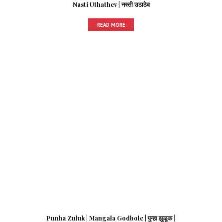
Nasti Uthathev | नस्ती उठाठेव
READ MORE
Punha Zuluk | Mangala Godbole | पुन्हा झुळूक |