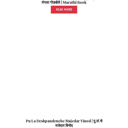
मंगला गोडबोले | Marathi Book
READ MORE
Pu La Deshpandenche Majedar Vinod | पु.लं.चे
मजेदार विनोद