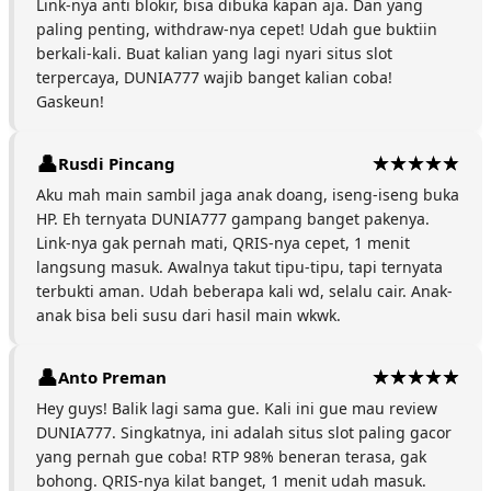
Link-nya anti blokir, bisa dibuka kapan aja. Dan yang
paling penting, withdraw-nya cepet! Udah gue buktiin
berkali-kali. Buat kalian yang lagi nyari situs slot
terpercaya, DUNIA777 wajib banget kalian coba!
Gaskeun!
Rusdi Pincang
Aku mah main sambil jaga anak doang, iseng-iseng buka
HP. Eh ternyata DUNIA777 gampang banget pakenya.
Link-nya gak pernah mati, QRIS-nya cepet, 1 menit
langsung masuk. Awalnya takut tipu-tipu, tapi ternyata
terbukti aman. Udah beberapa kali wd, selalu cair. Anak-
anak bisa beli susu dari hasil main wkwk.
Anto Preman
Hey guys! Balik lagi sama gue. Kali ini gue mau review
DUNIA777. Singkatnya, ini adalah situs slot paling gacor
yang pernah gue coba! RTP 98% beneran terasa, gak
bohong. QRIS-nya kilat banget, 1 menit udah masuk.