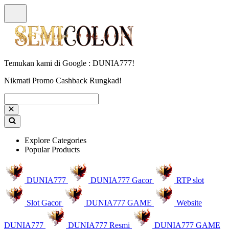
Temukan kami di Google : DUNIA777!
Nikmati Promo Cashback Rungkad!
Explore Categories
Popular Products
DUNIA777
DUNIA777 Gacor
RTP slot
Slot Gacor
DUNIA777 GAME
Website
DUNIA777
DUNIA777 Resmi
DUNIA777 GAME