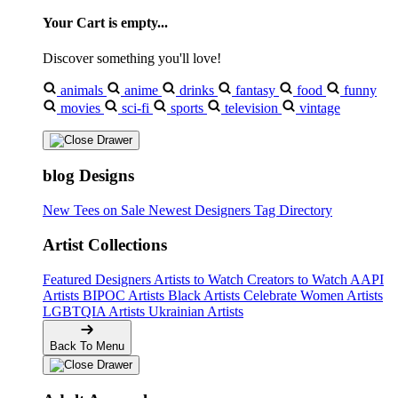
Your Cart is empty...
Discover something you'll love!
animals
anime
drinks
fantasy
food
funny
movies
sci-fi
sports
television
vintage
blog Designs
New Tees on Sale
Newest Designers
Tag Directory
Artist Collections
Featured Designers
Artists to Watch
Creators to Watch
AAPI
Artists
BIPOC Artists
Black Artists
Celebrate Women Artists
LGBTQIA Artists
Ukrainian Artists
Back To Menu