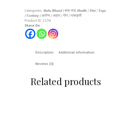
Categories:
𝑩𝒂𝒃𝒂 𝑩𝒉𝒂𝒏𝒅 | बाबा भांड
,
𝑯𝒆𝒂𝒍𝒕𝒉 / 𝑫𝒊𝒆𝒕 / 𝒀𝒐𝒈𝒂
/ 𝑪𝒐𝒐𝒌𝒊𝒏𝒈 | आरोग्य / आहार / योग / पाककृती
Product ID:
2134
Share On :
Description
Additional information
Reviews (0)
Related products