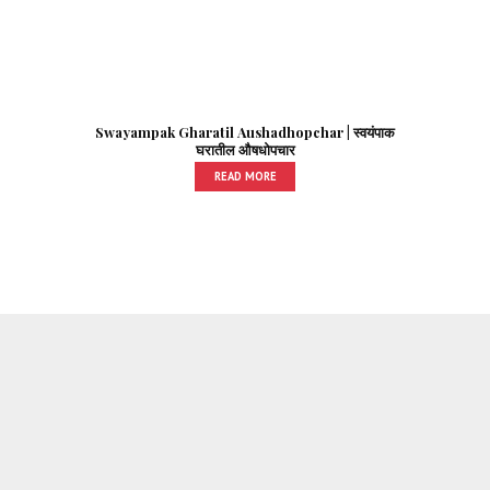
Swayampak Gharatil Aushadhopchar | स्वयंपाक
घरातील औषधोपचार
READ MORE