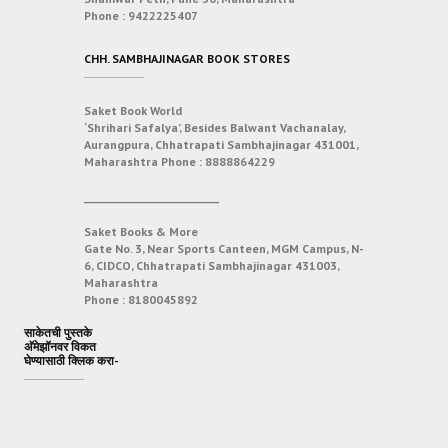
Phone :
9422225407
CHH. SAMBHAJINAGAR BOOK STORES
Saket Book World
‘Shrihari Safalya’, Besides Balwant Vachanalay,
Aurangpura, Chhatrapati Sambhajinagar 431001,
Maharashtra
Phone :
8888864229
___________________________
Saket Books & More
Gate No. 3, Near Sports Canteen, MGM Campus, N-
6, CIDCO, Chhatrapati Sambhajinagar 431003,
Maharashtra
Phone :
8180045892
साकेतची पुस्तके
अ‍ॅमेझॉनवर विकत
घेण्यासाठी क्लिक करा-