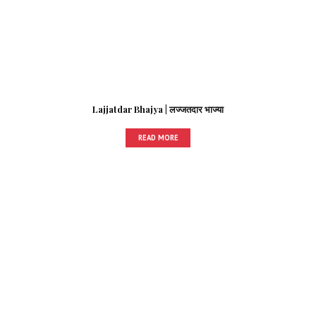
Lajjatdar Bhajya | लज्जतदार भाज्या
READ MORE