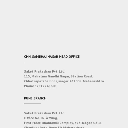
CHH. SAMBHAJINAGAR HEAD OFFICE
Saket Prakashan Pvt. Ltd.
115, Mahatma Gandhi Nagar, Station Road,
Chhatrapati Sambhajinagar 431005, Maharashtra
Phone :
7517745605
PUNE BRANCH
Saket Prakashan Pvt. Ltd.
Office No. 02, ‘A’ Wing,
First Floor, Dhanlaxmi Complex, 373, Kagad Galli,
Shaniwar Peth, Pune 30, Maharashtra