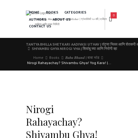
HOME
BOOKS
CATEGORIES
0
AUTHORS
ABOUT US
𝑨 𝑳𝒆𝒂𝒅𝒊𝒏𝒈 𝑴𝒂𝒓𝒂𝒕𝒉𝒊 𝑩𝒐𝒐𝒌𝒔 𝑷𝒖𝒃𝒍𝒊𝒔𝒉𝒆𝒓 | ग्रंथसेवेची ५० वर्षे | दर्जेदार
साहित्य आणि उत्तम निर्मिती
CONTACT US
TANTYA BHILLA SHETKARI AADIVASI UTHAV | तंट्या भिल्ल आणि शेतकरी आदिव
SHIVAMBU GHYA NIROGI VHA | शिवांबू घ्या आणि निरोगी व्हा
Home
Books
𝑩𝒂𝒃𝒂 𝑩𝒉𝒂𝒏𝒅 | बाबा भांड
Nirogi Rahayachay? Shivambu Ghya! Yog Kara! |...
Nirogi
Rahayachay?
Shivambu Ghya!