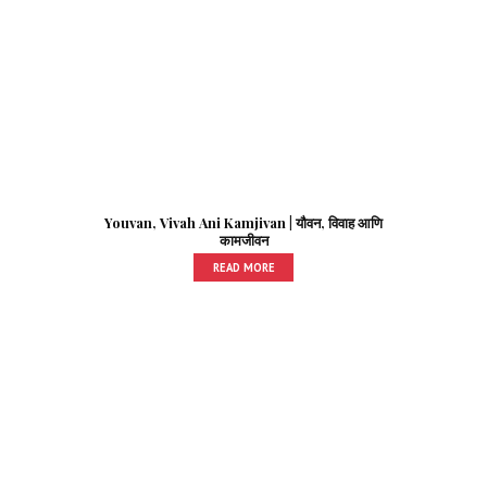
Youvan, Vivah Ani Kamjivan | यौवन, विवाह आणि
कामजीवन
READ MORE