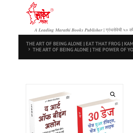
𝑨 𝑳𝒆𝒂𝒅𝒊𝒏𝒈 𝑴𝒂𝒓𝒂𝒕𝒉𝒊 𝑩𝒐𝒐𝒌𝒔 𝑷𝒖𝒃𝒍𝒊𝒔𝒉𝒆𝒓 | ग्रंथसेवेची ५
THE ART OF BEING ALONE | EAT THAT FROG | KAM KA
THE ART OF BEING ALONE | THE POWER OF YOUR 