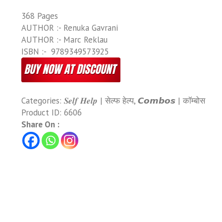
368 Pages
AUTHOR :- Renuka Gavrani
AUTHOR :- Marc Reklau
ISBN :- ‎ 9789349573925
Categories:
𝑺𝒆𝒍𝒇 𝑯𝒆𝒍𝒑 | सेल्फ हेल्प
,
𝘾𝙤𝙢𝙗𝙤𝙨 | कॉम्बोस
Product ID:
6606
Share On :