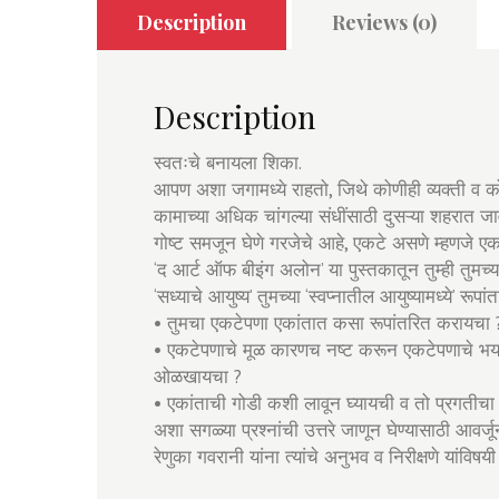
Description
Reviews (0)
Description
स्वतःचे बनायला शिका.
आपण अशा जगामध्ये राहतो, जिथे कोणीही व्यक्ती व को
कामाच्या अधिक चांगल्या संधींसाठी दुसऱ्या शहरात जा
गोष्ट समजून घेणे गरजेचे आहे, एकटे असणे म्हणजे एका
‘द आर्ट ऑफ बीइंग अलोन’ या पुस्तकातून तुम्ही तुमच्
‘सध्याचे आयुष्य’ तुमच्या ‘स्वप्नातील आयुष्यामध्ये’ र
• तुमचा एकटेपणा एकांतात कसा रूपांतरित करायचा 
• एकटेपणाचे मूळ कारणच नष्ट करून एकटेपणाचे भय कस
ओळखायचा ?
• एकांताची गोडी कशी लावून घ्यायची व तो प्रगती
अशा सगळ्या प्रश्नांची उत्तरे जाणून घेण्यासाठी आवर
रेणुका गवरानी यांना त्यांचे अनुभव व निरीक्षणे यांवि