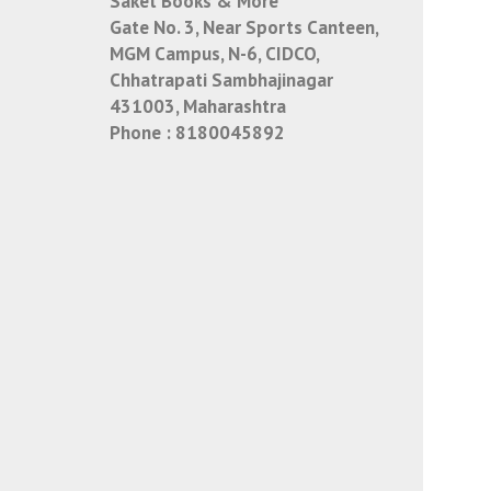
Saket Books & More
Gate No. 3, Near Sports Canteen,
MGM Campus, N-6, CIDCO,
Chhatrapati Sambhajinagar
431003, Maharashtra
Phone :
8180045892