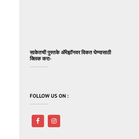
साकेतची पुस्तके अ‍ॅमेझॉनवर विकत घेण्यासाठी
क्लिक करा-
FOLLOW US ON :