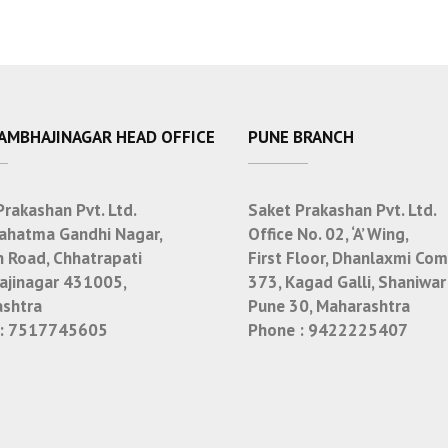
SAMBHAJINAGAR HEAD OFFICE
PUNE BRANCH
Prakashan Pvt. Ltd.
Saket Prakashan Pvt. Ltd.
ahatma Gandhi Nagar,
Office No. 02, ‘A’ Wing,
n Road, Chhatrapati
First Floor, Dhanlaxmi Com
jinagar 431005,
373, Kagad Galli, Shaniwar
shtra
Pune 30, Maharashtra
:
7517745605
Phone :
9422225407