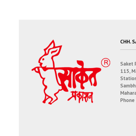
CHH. 
Saket 
115, M
Statio
Sambha
Mahara
Phone 