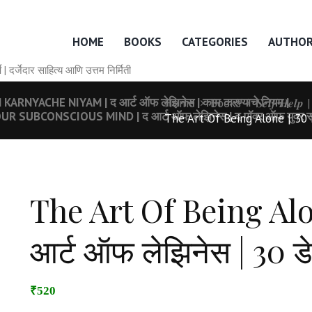
HOME
BOOKS
CATEGORIES
AUTHO
० वर्षे | दर्जेदार साहित्य आणि उत्तम निर्मिती
RNYACHE NIYAM | द आर्ट ऑफ लेझिनेस | काम करण्याचे नियम |
Home
Books
𝑺𝒆𝒍𝒇 𝑯𝒆𝒍𝒑
SUBCONSCIOUS MIND | द आर्ट ऑफ लेझिनेस | द पॉवर ऑफ युवर सबक
The Art Of Being Alone | 30 D
The Art Of Being Alo
आर्ट ऑफ लेझिनेस | 30 ड
₹520