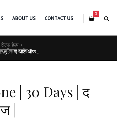
0
RS
ABOUT US
CONTACT US
 | सेल्फ हेल्प
ॉन्शस माईंड |
ays | द आर्ट ऑफ...
ne | 30 Days | द
ेज |