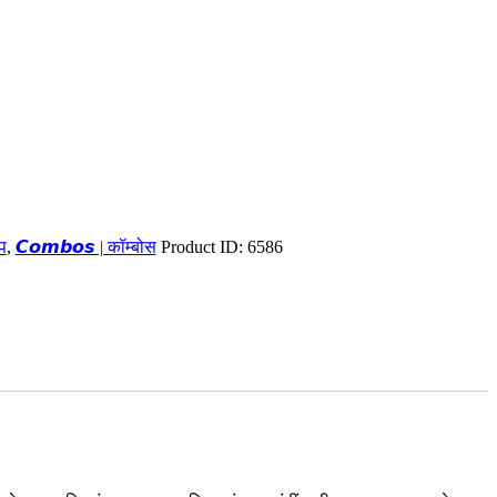
्प
,
𝘾𝙤𝙢𝙗𝙤𝙨 | कॉम्बोस
Product ID:
6586