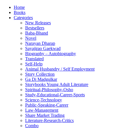
Home
Books
Categories
New Releases
Bestsellers
Baba-Bhand
Novel
Narayan Dharap
Sayajirao Gaekwad
Biography – Autobiography
Translated
Self-Help
Animal Husbandry / Self Employment
Story Collection
Ga Di Madgulkar
Storybooks Young Adult Literature
Spiritual-Philosophy-Osho
Study-Educational-Career-Sports
Science-Technology
Public-Speaking-Career
Law-Management
Share Market Trading
Literature-Research-Critics
Combo