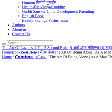
Humour विनोदी पुस्तके
Health-Diet-Yoga-Cooking
Garbh Sanskar-Child Development-Parenting
English Book
Beauty-Savings-Vastushastra
Authors
About us
Contact Us
The Art Of Laziness | The 5 Second Rule | द आर्ट ऑफ लेझिनेस | द फाईव्
Home
Books
𝑺𝒆𝒍𝒇 𝑯𝒆𝒍𝒑 | सेल्फ हेल्प
The Art Of Being Alone | As A Man T
Home
/
𝘾𝙤𝙢𝙗𝙤𝙨 | कॉम्बोस
/ The Art Of Being Alone | As A Man Thin