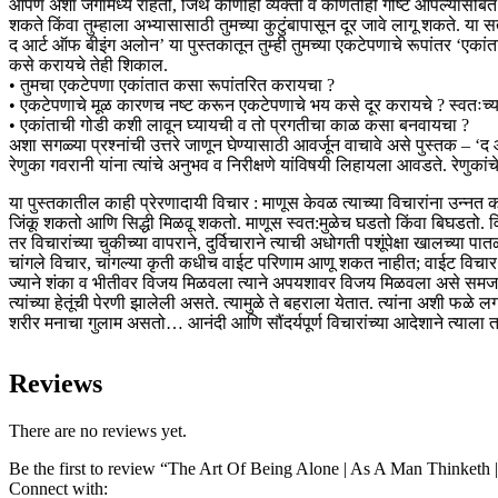
आपण अशा जगामध्ये राहतो, जिथे कोणीही व्यक्ती व कोणतीही गोष्ट आपल्यासोबत का
शकते किंवा तुम्हाला अभ्यासासाठी तुमच्या कुटुंबापासून दूर जावे लागू शकते. य
द आर्ट ऑफ बीइंग अलोन’ या पुस्तकातून तुम्ही तुमच्या एकटेपणाचे रूपांतर ‘एकांत
कसे करायचे तेही शिकाल.
• तुमचा एकटेपणा एकांतात कसा रूपांतरित करायचा ?
• एकटेपणाचे मूळ कारणच नष्ट करून एकटेपणाचे भय कसे दूर करायचे ? स्वतःच्
• एकांताची गोडी कशी लावून घ्यायची व तो प्रगतीचा काळ कसा बनवायचा ?
अशा सगळ्या प्रश्नांची उत्तरे जाणून घेण्यासाठी आवर्जून वाचावे असे पुस्तक – ‘
रेणुका गवरानी यांना त्यांचे अनुभव व निरीक्षणे यांविषयी लिहायला आवडते. रेणुका
या पुस्तकातील काही प्रेरणादायी विचार : माणूस केवळ त्याच्या विचारांना उन्न
जिंकू शकतो आणि सिद्धी मिळवू शकतो. माणूस स्वत:मुळेच घडतो किंवा बिघडतो. वि
तर विचारांच्या चुकीच्या वापराने, दुर्विचाराने त्याची अधोगती पशूंपेक्षा खालच्या
चांगले विचार, चांगल्या कृती कधीच वाईट परिणाम आणू शकत नाहीत; वाईट विचा
ज्याने शंका व भीतीवर विजय मिळवला त्याने अपयशावर विजय मिळवला असे समजा. त्
त्यांच्या हेतूंची पेरणी झालेली असते. त्यामुळे ते बहराला येतात. त्यांना अशी
शरीर मनाचा गुलाम असतो… आनंदी आणि सौंदर्यपूर्ण विचारांच्या आदेशाने त्याला ता
Reviews
There are no reviews yet.
Be the first to review “The Art Of Being Alone | As A Man Thinketh |
Connect with: