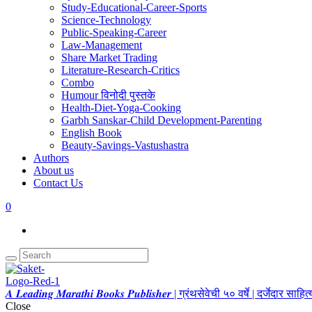
Study-Educational-Career-Sports
Science-Technology
Public-Speaking-Career
Law-Management
Share Market Trading
Literature-Research-Critics
Combo
Humour विनोदी पुस्तके
Health-Diet-Yoga-Cooking
Garbh Sanskar-Child Development-Parenting
English Book
Beauty-Savings-Vastushastra
Authors
About us
Contact Us
0
𝑨 𝑳𝒆𝒂𝒅𝒊𝒏𝒈 𝑴𝒂𝒓𝒂𝒕𝒉𝒊 𝑩𝒐𝒐𝒌𝒔 𝑷𝒖𝒃𝒍𝒊𝒔𝒉𝒆𝒓 | ग्रंथसेवेची ५० वर्षे | दर्जेदार स
Close