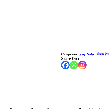
Categories:
𝑺𝒆𝒍𝒇 𝑯𝒆𝒍𝒑 | सेल्फ हेल
Share On :