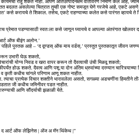
यमची राहू शकत नाही. आपण अतिउत्पादनक्षम वातावरण निर्माण केले आहे, ज्यामध्ये त
ा सतत बदलत असलेल्या चित्रात तुम्ही एक गोष्ट समजून घेणे गरजेचे आहे, एकटे असणे
ात’ कसे करायचे ते शिकाल. तसेच, एकटे राहण्याच्या कलेत कसे पारंगत व्हायचे ते शि
याच प्रेमात पडण्यासाठी स्वतःला कसे जाणून घ्यायचे व आपल्या अंतरंगात खोलव
द आर्ट ऑफ बीइंग अलोन.’
ंचे पहिले पुस्तक आहे – ‘द वूण्डस् ऑफ माय वर्डस्.’ प्रस्तुत पुस्तकातून जीवन जगण
त करून उभारी घेऊ शकतो,
चारांची योग्य निवड व खरा वापर करून तो दैवत्वाची उंची मिळवू शकतो;
 पातळीपर्यंत होऊ शकते. दैवत्व आणि पशू या दोन अंतिम ध्रुवांच्या दरम्यान चारित्र्य
र व कृती कधीच चांगले परिणाम आणू शकत नाहीत.
याचा प्रत्येक विचार शक्तीने भारावलेला असतो, सगळ्या अडचणींना हिमतीने तोंड 
 फळे लगडतात जी कधीच जमिनीवर पडत नाहीत.
रुण्याची आणि सौंदर्याची झळाळी येते.
 द आर्ट ऑफ लेझिनेस | ॲज अ मॅन थिंकेथ |”