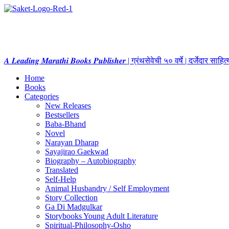
𝑨 𝑳𝒆𝒂𝒅𝒊𝒏𝒈 𝑴𝒂𝒓𝒂𝒕𝒉𝒊 𝑩𝒐𝒐𝒌𝒔 𝑷𝒖𝒃𝒍𝒊𝒔𝒉𝒆𝒓 | ग्रंथसेवेची ५० वर्षे | दर्जेदार स
Home
Books
Categories
New Releases
Bestsellers
Baba-Bhand
Novel
Narayan Dharap
Sayajirao Gaekwad
Biography – Autobiography
Translated
Self-Help
Animal Husbandry / Self Employment
Story Collection
Ga Di Madgulkar
Storybooks Young Adult Literature
Spiritual-Philosophy-Osho