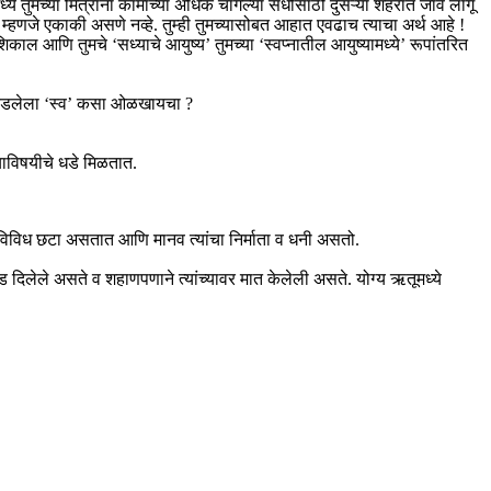
ुमच्या मित्रांना कामाच्या अधिक चांगल्या संधींसाठी दुसऱ्या शहरात जावे लागू
 म्हणजे एकाकी असणे नव्हे. तुम्ही तुमच्यासोबत आहात एवढाच त्याचा अर्थ आहे !
काल आणि तुमचे ‘सध्याचे आयुष्य’ तुमच्या ‘स्वप्नातील आयुष्यामध्ये’ रूपांतरित
र दडलेला ‘स्व’ कसा ओळखायचा ?
्याविषयीचे धडे मिळतात.
ाच्या विविध छटा असतात आणि मानव त्यांचा निर्माता व धनी असतो.
दिलेले असते व शहाणपणाने त्यांच्यावर मात केलेली असते. योग्य ऋतूमध्ये