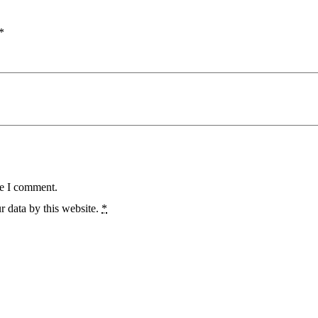
*
me I comment.
r data by this website.
*