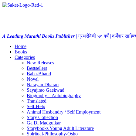
𝑨 𝑳𝒆𝒂𝒅𝒊𝒏𝒈 𝑴𝒂𝒓𝒂𝒕𝒉𝒊 𝑩𝒐𝒐𝒌𝒔 𝑷𝒖𝒃𝒍𝒊𝒔𝒉𝒆𝒓 | ग्रंथसेवेची ५० वर्षे | दर्जेदार स
Home
Books
Categories
New Releases
Bestsellers
Baba-Bhand
Novel
Narayan Dharap
Sayajirao Gaekwad
Biography – Autobiography
Translated
Self-Help
Animal Husbandry / Self Employment
Story Collection
Ga Di Madgulkar
Storybooks Young Adult Literature
Spiritual-Philosophy-Osho