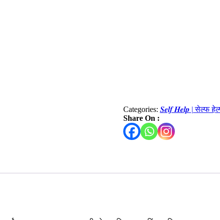
Categories:
𝑺𝒆𝒍𝒇 𝑯𝒆𝒍𝒑 | सेल्फ हेल
Share On :