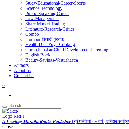
Study-Educational-Career-Sports
Science-Technology
Public-Speaking-Career
Law-Management
Share Market Trading
Literature-Research-Critics
Combo
Humour विनोदी पुस्तके
Health-Diet-Yoga-Cooking
Garbh Sanskar-Child Development-Parenting
English Book
Beauty-Savings-Vastushastra
Authors
About us
Contact Us
0
𝑨 𝑳𝒆𝒂𝒅𝒊𝒏𝒈 𝑴𝒂𝒓𝒂𝒕𝒉𝒊 𝑩𝒐𝒐𝒌𝒔 𝑷𝒖𝒃𝒍𝒊𝒔𝒉𝒆𝒓 | ग्रंथसेवेची ५० वर्षे | दर्जेदार स
Close