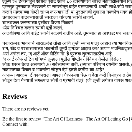
एकूण २० टक्क्यांहून अधिक प्रौढ आणि ८० टक्क्यांपेक्षा जास्त महाविद्यालयीन वि
प्रस्तुत पुस्तकात लेखकाने या समस्येतून बाहेर पडण्यासाठी अगदी साधे-सोप
करून महत्त्वाच्या गोष्टी साध्य करण्यासाठी या पुस्तकाची तुम्हाला नक्कीच मदत हो
उत्पादकता वाढवण्यासाठी स्वतःला चांगल्या सवयी लावणं.
चालढकल करण्याच्या वृत्तीवर विजय मिळवणं.
ध्येयं निश्चित करून त्यांची पूर्ती करणं.
आळशीपणा आणि वाईट सवयी बदलणं कठीण आहे. तुमच्यात हा अवघड; पण सकारात्मक ब
नकारात्मक भावनांचे साखळदंड तोडा आणि तुम्ही ज्यास पात्र आहात त्या भावनिक स्
राग, खेद व पश्चात्तापाच्या भावनांशी तुम्ही झगडत आहात का? आपण भावनिकदृष्ट
असं असेल तर, ‘द आर्ट ऑफ लेटिंग गो’ हे पुस्तक तुमच्यासाठीच आहे.
‘द आर्ट ऑफ लेटिंग गो’मध्ये तुम्हाला पुढील गोष्टींवर विवेचन केलेलं दिसेल:
लोक धरून ठेवत असणार्या 20 सर्वसामान्य बाबी. (ज्याचा परिणाम दयनीय असतो.)
नकारात्मक विचार व भावनांना सोडून देणं इतकं कठीण का आहे?
आपल्या आतल्या टीकाकाराला आपला गैरफायदा घेऊ न देता कसे नियंत्रणात ठे
सोडून देता येण्याची सगळ्यात सोपी व प्रभावी तंत्रं. (जी तुम्ही लगेचच वापरू शक
Reviews
There are no reviews yet.
Be the first to review “The Art Of Laziness | The Art Of Letting Go | द
Connect with: