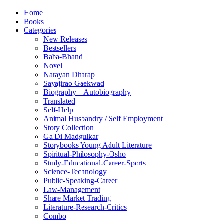
Home
Books
Categories
New Releases
Bestsellers
Baba-Bhand
Novel
Narayan Dharap
Sayajirao Gaekwad
Biography – Autobiography
Translated
Self-Help
Animal Husbandry / Self Employment
Story Collection
Ga Di Madgulkar
Storybooks Young Adult Literature
Spiritual-Philosophy-Osho
Study-Educational-Career-Sports
Science-Technology
Public-Speaking-Career
Law-Management
Share Market Trading
Literature-Research-Critics
Combo