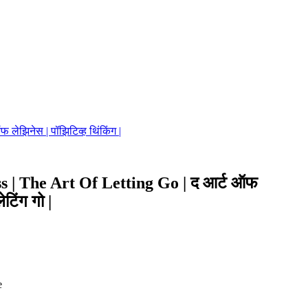
 लेझिनेस | पॉझिटिव्ह थिंकिंग |
s | The Art Of Letting Go | द आर्ट ऑफ
टिंग गो |
e