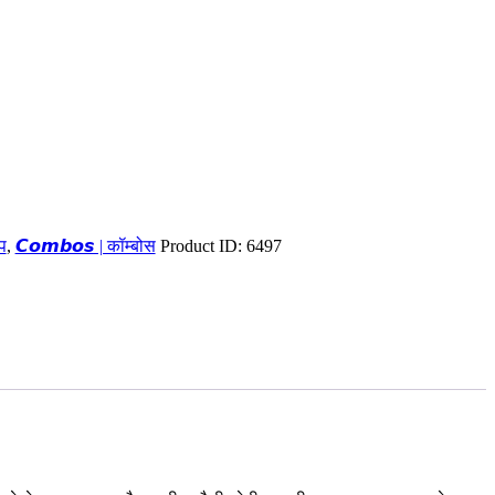
्प
,
𝘾𝙤𝙢𝙗𝙤𝙨 | कॉम्बोस
Product ID:
6497