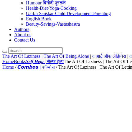
Humour विनोदी पुस्तके
Health-Diet-Yoga-Cooking
Garbh Sanskar-Child Development-Parenting
English Book
Beauty-Savings-Vastushastra
Authors
About us
Contact Us
The Art Of Laziness | The Art Of Being Alone | द आर्ट ऑफ लेझिनेस | द
Home
Books
𝑺𝒆𝒍𝒇 𝑯𝒆𝒍𝒑 | सेल्फ हेल्प
The Art Of Laziness | The Art Of Let
Home
/
𝘾𝙤𝙢𝙗𝙤𝙨 | कॉम्बोस
/ The Art Of Laziness | The Art Of Lettin