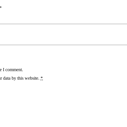
*
me I comment.
r data by this website.
*