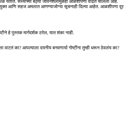
ात अडथळे येतात. सध्याच्या बैठ्या जीवनशैलीमुळेही आळशीपणा वाढत चालला आहे.
 उपयुक्त आणि सहज अमलात आणण्याजोग्या सूचनाही दिल्या आहेत. आळशीपणा दूर
हे पुस्तक मार्गदर्शक ठरेल, यात शंका नाही.
 वाटतं का? आपल्याला दयनीय बनवणार्या गोष्टींना तुम्ही धरून ठेवलंय का?