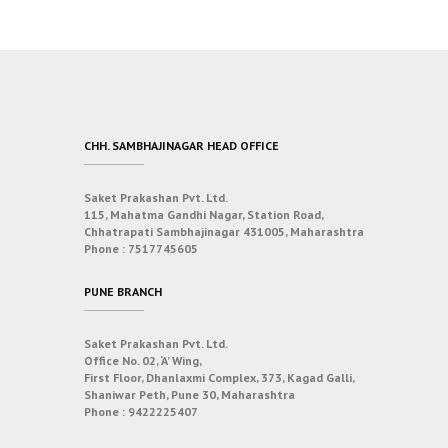
CHH. SAMBHAJINAGAR HEAD OFFICE
Saket Prakashan Pvt. Ltd.
115, Mahatma Gandhi Nagar, Station Road,
Chhatrapati Sambhajinagar 431005, Maharashtra
Phone :
7517745605
PUNE BRANCH
Saket Prakashan Pvt. Ltd.
Office No. 02, ‘A’ Wing,
First Floor, Dhanlaxmi Complex, 373, Kagad Galli,
Shaniwar Peth, Pune 30, Maharashtra
Phone :
9422225407