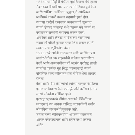
1874 मध्ये मिझौरी येथील लुवीझियाना येथे झाला.
नेब्रास्का विश्वविद्यालयात त्यांनी शिक्षण पूर्ण केले
आणि स्पॅनिश-अमेरिकन युद्धात, ते अमेरिकन
आर्मीमध्ये नोकरी करून सहभागी झाले होते.
त्यांच्या प्रदीर्घ प्रकाशन व्यवसायाची सुरुवात
त्यांनी डेन्व्हर कॉलरेडो येथे क्लॅसन मॅप कंपनी या
प्रकाशन संस्थेची स्थापना करून केली.
अमेरिका आणि कॅनडा या देशांच्या रस्त्यांच्या
नकाशाचे पहिले पुस्तक प्रकाशित करून त्यांनी
व्यवसायाचा श्रीगणेशा केला.
1926 मध्ये त्यांनी काटकसर आणि आर्थिक यश
यासंदर्भातील एक पत्रकांची मालिका प्रकाशित
केली आणि अल्पावधीतच ती अत्यंत प्रसिद्ध झाली,
त्यातील प्रत्येक मुद्दा सिद्ध करण्यासाठी त्यांनी
पौराणिक शहर बॅबीलॉनमधील नीतिकथेचा आधार
घेतला.
बँका आणि विमा कंपन्यांनी त्यांच्या पत्रकांचे मोठ्या
प्रमाणात वितरण केले, त्यामुळे जॉर्ज क्लॅसन हे नाव
लाखो लोकांना परिचित झाले.
प्रस्तुत पुस्तकाचे शीर्षक असलेले ‘बॅबीलॉनचा
धनाढ्य’ हे त्या अनेक प्रसिद्ध पत्रकांपैकी सर्वांत
लोकप्रिय बोधकथेचे पुस्तक आहे.
‘बॅबीलॉनच्या नीतिकथा’ या आजच्या काळातही
अत्यंत प्रेरणादायक आणि श्रेष्ठ कथा ठरल्या
आहेत.