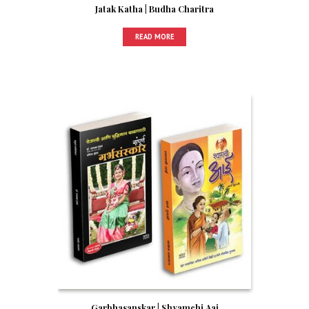
Jatak Katha | Budha Charitra
READ MORE
Garbhasanskar | Shyamchi Aai