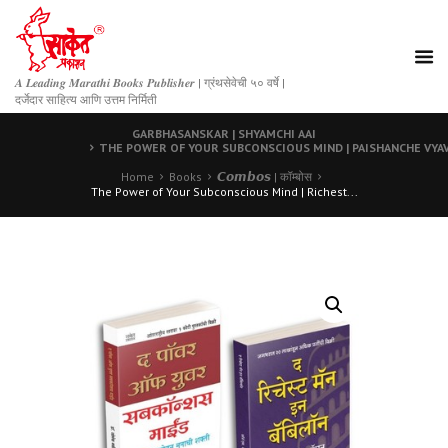
𝑨 𝑳𝒆𝒂𝒅𝒊𝒏𝒈 𝑴𝒂𝒓𝒂𝒕𝒉𝒊 𝑩𝒐𝒐𝒌𝒔 𝑷𝒖𝒃𝒍𝒊𝒔𝒉𝒆𝒓 | ग्रंथसेवेची ५० वर्षे |
दर्जेदार साहित्य आणि उत्तम निर्मिती
GARBHASANSKAR | SHYAMCHI AAI
THE POWER OF YOUR SUBCONSCIOUS MIND | PAISHANCHE VYA
Home
Books
𝘾𝙤𝙢𝙗𝙤𝙨 | कॉम्बोस
The Power of Your Subconscious Mind | Richest...