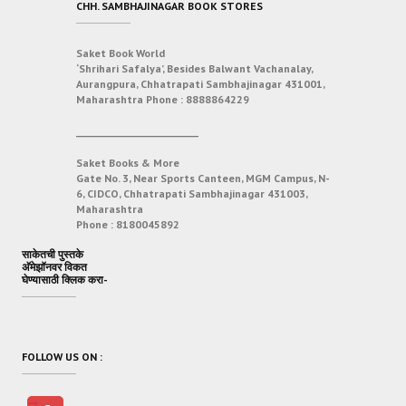
CHH. SAMBHAJINAGAR BOOK STORES
Saket Book World
‘Shrihari Safalya’, Besides Balwant Vachanalay,
Aurangpura, Chhatrapati Sambhajinagar 431001,
Maharashtra
Phone :
8888864229
___________________________
Saket Books & More
Gate No. 3, Near Sports Canteen, MGM Campus, N-
6, CIDCO, Chhatrapati Sambhajinagar 431003,
Maharashtra
Phone :
8180045892
साकेतची पुस्तके
अ‍ॅमेझॉनवर विकत
घेण्यासाठी क्लिक करा-
FOLLOW US ON :