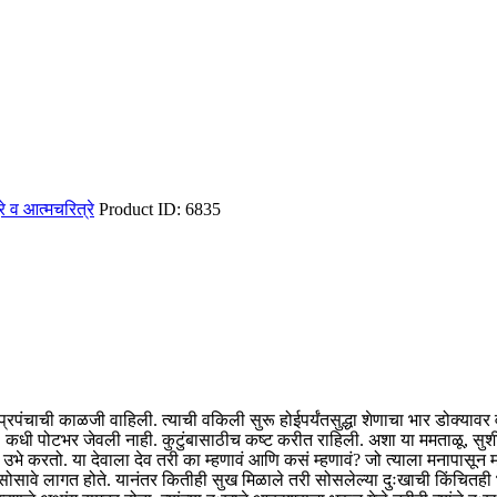
रित्रे व आत्मचरित्रे
Product ID:
6835
स प्रपंचाची काळजी वाहिली. त्याची वकिली सुरू होईपर्यंतसुद्धा शेणाचा भार डोक्या
कधी पोटभर जेवली नाही. कुटुंबासाठीच कष्ट करीत राहिली. अशा या ममताळू, सुशील 
गर उभे करतो. या देवाला देव तरी का म्हणावं आणि कसं म्हणावं? जो त्याला मनापासून 
ोसावे लागत होते. यानंतर कितीही सुख मिळाले तरी सोसलेल्या दुःखाची किंचितही भ