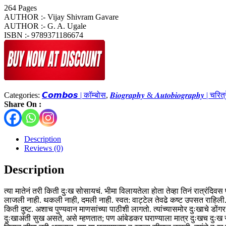
264 Pages
AUTHOR :- Vijay Shivram Gavare
AUTHOR :- G. A. Ugale
ISBN :- 9789371186674
Categories:
𝘾𝙤𝙢𝙗𝙤𝙨 | कॉम्बोस
,
𝑩𝒊𝒐𝒈𝒓𝒂𝒑𝒉𝒚 & 𝑨𝒖𝒕𝒐𝒃𝒊𝒐𝒈𝒓𝒂𝒑𝒉𝒚 | च
Share On :
Description
Reviews (0)
Description
त्या मातेनं तरी किती दुःख सोसायचं. भीमा विलायतेला होता तेव्हा तिनं रात्रंदिव
लाजली नाही. थकली नाही, दमली नाही. स्वत: वाट्टेल तेवढे कष्ट उपसत राहिली. 
किती दुष्ट. अशाच पुण्यवान माणसांच्या पाठीशी लागतो. त्यांच्यासमोर दुःखाचे डों
दुःखाअंती सुख असते, असे म्हणतात; पण आंबेडकर घराण्याला मात्र दुःखच दुःख स