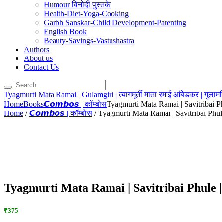
Humour विनोदी पुस्तके
Health-Diet-Yoga-Cooking
Garbh Sanskar-Child Development-Parenting
English Book
Beauty-Savings-Vastushastra
Authors
About us
Contact Us
Tyagmurti Mata Ramai | Gulamgiri | त्यागमूर्ती माता रमाई आंबेडकर | गुलामग
Home
Books
𝘾𝙤𝙢𝙗𝙤𝙨 | कॉम्बोस
Tyagmurti Mata Ramai | Savitribai Phu
Home
/
𝘾𝙤𝙢𝙗𝙤𝙨 | कॉम्बोस
/ Tyagmurti Mata Ramai | Savitribai Phule | 
Tyagmurti Mata Ramai | Savitribai Phule | त्याग
₹375