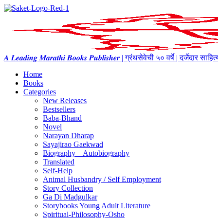
𝑨 𝑳𝒆𝒂𝒅𝒊𝒏𝒈 𝑴𝒂𝒓𝒂𝒕𝒉𝒊 𝑩𝒐𝒐𝒌𝒔 𝑷𝒖𝒃𝒍𝒊𝒔𝒉𝒆𝒓 | ग्रंथसेवेची ५० वर्षे | दर्जेदार स
Home
Books
Categories
New Releases
Bestsellers
Baba-Bhand
Novel
Narayan Dharap
Sayajirao Gaekwad
Biography – Autobiography
Translated
Self-Help
Animal Husbandry / Self Employment
Story Collection
Ga Di Madgulkar
Storybooks Young Adult Literature
Spiritual-Philosophy-Osho