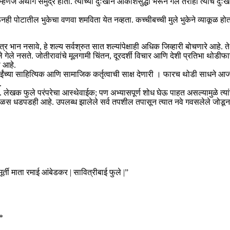
हणजे अथांग समुद्र होता. त्यांच्या दुःखाने आकाशसुद्धा भरून गेले तरीही त्यांचे दु
करूनही पोटातील भुकेचा वणवा शमविता येत नव्हता. कच्चीबच्ची मुले भुकेने व्याकूळ 
ान नसावे, हे शल्य सर्वश्रुत सात शल्यांपेक्षाही अधिक जिव्हारी बोचणारे आहे. त
ेले नसते. जोतीरावांचे मूलगामी चिंतन, दूरदर्शी विचार आणि देशी प्रतिभा थोडीफा
ा आहे.
रीबाईंच्या साहित्यिक आणि सामाजिक कर्तृत्वाची साक्ष देणारी । फारच थोडी साधने
.
 आहे. लेखक फुले परंपरेचा आस्थेवाईक; पण अभ्यासपूर्ण शोध घेऊ पाहत असल्यामुळे 
डोळस धडपडही आहे. उपलब्ध झालेले सर्व तपशील तपासून त्यात नवे गवसलेले जोडून 
्ती माता रमाई आंबेडकर | सावित्रीबाई फुले |”
*