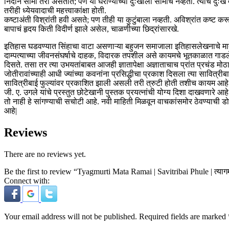
निदान सीमा तरी असतात; पण या घराण्याच्या दुःखाला सीमाच नव्हती. त्यांचे दुःख म्
तरीही ध्येयवादाची महत्त्वाकांक्षा होती.
कष्टाअंती विश्रांती हवी असते; पण तीही या कुटुंबाला नव्हती. अविश्रांत कष्ट 
बापाचं हृदय किती विदीर्ण झाले असेल, चाळणीच्या छिद्रांसारखे.
इतिहास घडवण्यात सिंहाचा वाटा असणाऱ्या बहुजन समाजाला इतिहासलेखनाचे मात्र भ
दाम्पत्याच्या जीवनसंघर्षाचे दाहक, विदारक तपशील असे कायमचे भूतकाळात गाडले ग
दिसते. तसा तर त्या उभयतांबाबत आजही ज्ञातापेक्षा अज्ञाताचाच प्रांत प्रचंड मोठ
जोतीरावांच्याही आधी ज्यांच्या कवनांना प्रसिद्धीचा प्रकाश दिसला त्या सावित्
सावित्रीबाई फुल्यांवर प्रकाशित झाली असली तरी त्रुटी होती तशीच कायम आहे
जी. ए. उगले यांचे प्रस्तुत छोटेखानी पुस्तक प्रयत्नांची योग्य दिशा दाखवणारे
तो नाही हे सांगण्याची सचोटी आहे. नवी माहिती मिळवून वाचकांसमोर ठेवण्याची 
आहे|
Reviews
There are no reviews yet.
Be the first to review “Tyagmurti Mata Ramai | Savitribai Phule | त्यागमूर
Connect with:
Your email address will not be published.
Required fields are marked