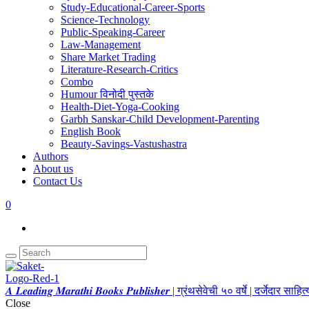
Study-Educational-Career-Sports
Science-Technology
Public-Speaking-Career
Law-Management
Share Market Trading
Literature-Research-Critics
Combo
Humour विनोदी पुस्तके
Health-Diet-Yoga-Cooking
Garbh Sanskar-Child Development-Parenting
English Book
Beauty-Savings-Vastushastra
Authors
About us
Contact Us
0
𝑨 𝑳𝒆𝒂𝒅𝒊𝒏𝒈 𝑴𝒂𝒓𝒂𝒕𝒉𝒊 𝑩𝒐𝒐𝒌𝒔 𝑷𝒖𝒃𝒍𝒊𝒔𝒉𝒆𝒓 | ग्रंथसेवेची ५० वर्षे | दर्जेदार स
Close