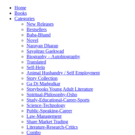
Home
Books
Categories
New Releases
Bestsellers
Baba-Bhand
Novel
Narayan Dharap
Sayajirao Gaekwad
Biography – Autobiography
Translated
Self-Help
Animal Husbandry / Self Employment
Story Collection
Ga Di Madgulkar
Storybooks Young Adult Literature
Spiritual-Philosophy-Osho
Study-Educational-Career-Sports
Science-Technology
Public-Speaking-Career
Law-Management
Share Market Trading
Literature-Research-Critics
Combo