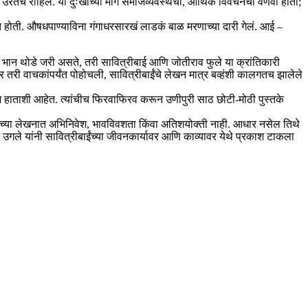
ःख उरतच राहिले. या दुःखाच्या मागे समाजव्यवस्थेचा, आर्थिक विवंचनेचा वणवा होता;
होत होती. औषधपाण्याविना गंगाधरसारखं लाडकं बाळ मरणाच्या दारी गेलं. आई –
े भान थोडे जरी असते, तरी सावित्रीबाई आणि जोतीराव फुले या क्रांतिकारी
र तरी वाचकांपर्यंत पोहोचली, सावित्रीबाईंचे लेखन मात्र बव्हंशी कालगतच झालेले
 आज हाताशी आहेत. त्यांचीच फिरवाफिरव करून उणीपुरी साठ छोटी-मोठी पुस्तके
त्यांच्या लेखनात अभिनिवेश, भावविवशता किंवा अतिशयोक्ती नाही. आधार नसेल तिथे
उगले यांनी सावित्रीबाईंच्या जीवनकार्यावर आणि काव्यावर येथे प्रकाश टाकला