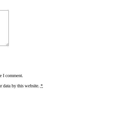
me I comment.
r data by this website.
*