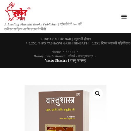
𝑨 𝑳𝒆𝒂𝒅𝒊𝒏𝒈 𝑴𝒂𝒓𝒂𝒕𝒉𝒊 𝑩𝒐𝒐𝒌𝒔 𝑷𝒖𝒃𝒍𝒊𝒔𝒉𝒆𝒓 | ग्रंथसेवेची ५० वर्षे |
दर्जेदार साहित्य आणि उत्तम निर्मिती
SUNDAR MI HONAR | सुंदर मी होणार
1251 TIPS YASHASVI GRUHININSATHI | 1251 टिप्स यशस्वी गृहिणींसाठ
Home
Books
𝑩𝒆𝒂𝒖𝒕𝒚 | 𝑽𝒂𝒔𝒕𝒖𝒔𝒉𝒂𝒔𝒕𝒓𝒂 | सौंदर्य / वास्तुशास्त्र
Vastu Shastra | वास्तू शास्त्र