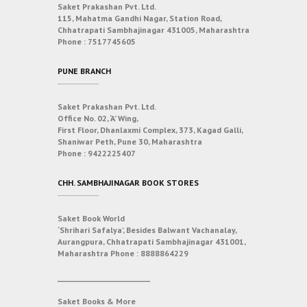
Saket Prakashan Pvt. Ltd.
115, Mahatma Gandhi Nagar, Station Road,
Chhatrapati Sambhajinagar 431005, Maharashtra
Phone :
7517745605
PUNE BRANCH
Saket Prakashan Pvt. Ltd.
Office No. 02, ‘A’ Wing,
First Floor, Dhanlaxmi Complex, 373, Kagad Galli,
Shaniwar Peth, Pune 30, Maharashtra
Phone :
9422225407
CHH. SAMBHAJINAGAR BOOK STORES
Saket Book World
‘Shrihari Safalya’, Besides Balwant Vachanalay,
Aurangpura, Chhatrapati Sambhajinagar 431001,
Maharashtra
Phone :
8888864229
___________________________
Saket Books & More