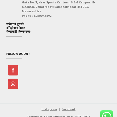
Gate No. 3, Near Sports Canteen, MGM Campus, N-
6, CIDCO, Chhatrapati Sambhajinagar 431003,
Maharashtra
Phone :
8180045892
साकेतची पुस्तके
अ‍ॅमेझॉनवर विकत
घेण्यासाठी क्लिक करा-
FOLLOW US ON :
Instagram
Facebook
Copyrights.
Saket Publication
© 1975-2024