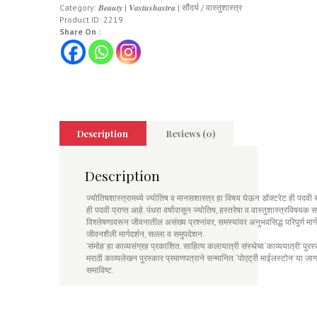
Category:
𝑩𝒆𝒂𝒖𝒕𝒚 | 𝑽𝒂𝒔𝒕𝒖𝒔𝒉𝒂𝒔𝒕𝒓𝒂 | सौंदर्य / वास्तुशास्त्र
Product ID:
2219
Share On :
Description
Reviews (0)
Description
ज्योतिषशास्त्रामध्ये ज्योतिष व मानसशास्त्र हा विषय घेऊन डॉक्टरेट ही पदवी सं
ही पदवी प्राप्त आहे. पंधरा वर्षांपासून ज्योतिष, हस्तरेषा व वास्तुशास्त्रविषय
विश्लेषणावरून जीवनातील असंख्य प्रश्नांवर, समस्यांवर अनुभवसिद्ध परिपूर्ण मार्
जीवनशैली मार्गदर्शन, सल्ला व समुपदेशन.
‘संमोह’ हा काव्यसंग्रह प्रकाशित. साहित्य कलायात्री संस्थेचा ‘काव्ययात्री’ पुर
मराठी काव्यलेखन पुरस्कार प्रमाणपत्राने सन्मानित. ‘पोएट्री माईलस्टोन’ या जाग
समाविष्ट.