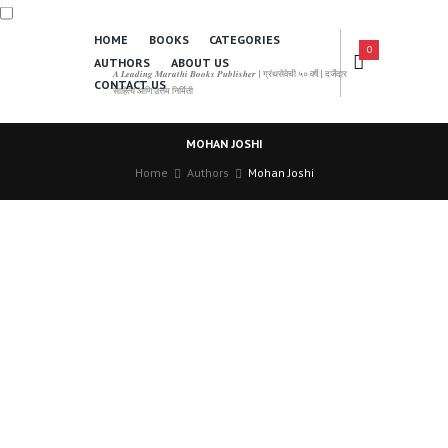
HOME
BOOKS
CATEGORIES
0
AUTHORS
ABOUT US
𝑨 𝑳𝒆𝒂𝒅𝒊𝒏𝒈 𝑴𝒂𝒓𝒂𝒕𝒉𝒊 𝑩𝒐𝒐𝒌𝒔 𝑷𝒖𝒃𝒍𝒊𝒔𝒉𝒆𝒓 | ग्रंथसेवेची ५० वर्षे | दर्जेदार
CONTACT US
साहित्य आणि उत्तम निर्मिती
MOHAN JOSHI
Home
Authors
Mohan Joshi