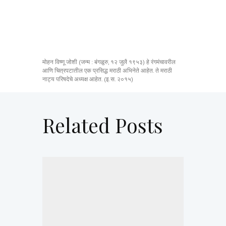
मोहन विष्णू जोशी (जन्म : बंगळुरु, १२ जुलै १९५३) हे रंगमंचावरील
आणि चित्रपटातील एक प्रसिद्ध मराठी अभिनेते आहेत. ते मराठी
नाट्य परिषदेचे अध्यक्ष आहेत. (इ.स. २०१५)
Related Posts