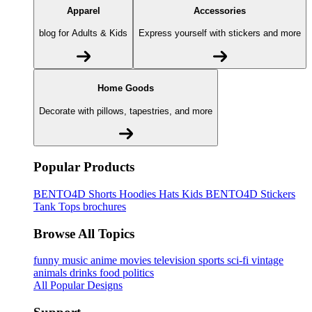
Apparel
Accessories
blog for Adults & Kids
Express yourself with stickers and more
Home Goods
Decorate with pillows, tapestries, and more
Popular Products
BENTO4D
Shorts
Hoodies
Hats
Kids BENTO4D
Stickers
Tank Tops
brochures
Browse All Topics
funny
music
anime
movies
television
sports
sci-fi
vintage
animals
drinks
food
politics
All Popular Designs