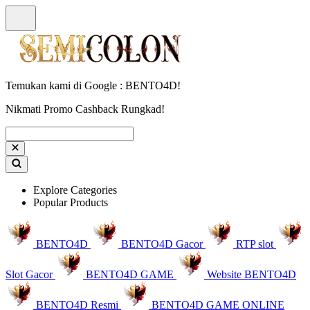
Temukan kami di Google : BENTO4D!
Nikmati Promo Cashback Rungkad!
Explore Categories
Popular Products
BENTO4D
BENTO4D Gacor
RTP slot
Slot Gacor
BENTO4D GAME
Website BENTO4D
BENTO4D Resmi
BENTO4D GAME ONLINE