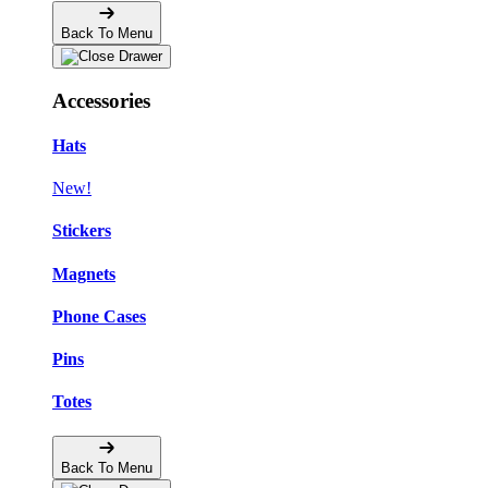
Back To Menu
Accessories
Hats
New!
Stickers
Magnets
Phone Cases
Pins
Totes
Back To Menu