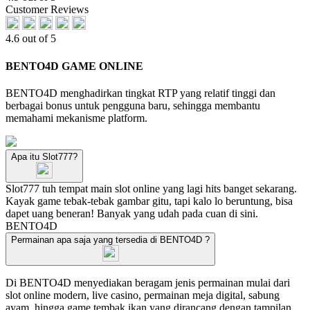
Customer Reviews
4.6 out of 5
BENTO4D GAME ONLINE
BENTO4D menghadirkan tingkat RTP yang relatif tinggi dan
berbagai bonus untuk pengguna baru, sehingga membantu
memahami mekanisme platform.
Apa itu Slot777?
Slot777 tuh tempat main slot online yang lagi hits banget sekarang.
Kayak game tebak-tebak gambar gitu, tapi kalo lo beruntung, bisa
dapet uang beneran! Banyak yang udah pada cuan di sini.
BENTO4D
Permainan apa saja yang tersedia di BENTO4D ?
Di BENTO4D menyediakan beragam jenis permainan mulai dari
slot online modern, live casino, permainan meja digital, sabung
ayam, hingga game tembak ikan yang dirancang dengan tampilan