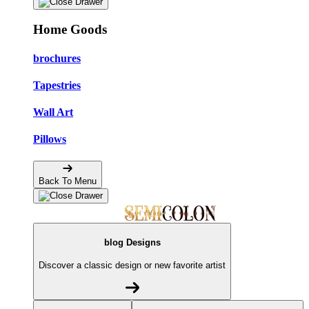
Home Goods
brochures
Tapestries
Wall Art
Pillows
Back To Menu
blog Designs
Discover a classic design or new favorite artist