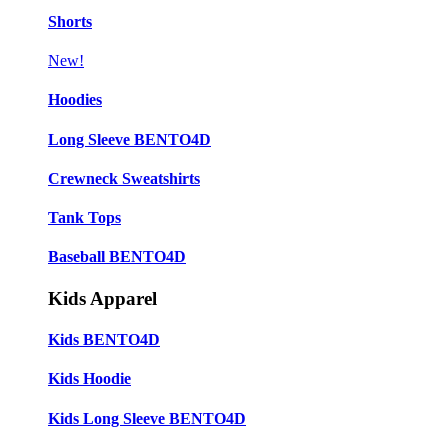
Shorts
New!
Hoodies
Long Sleeve BENTO4D
Crewneck Sweatshirts
Tank Tops
Baseball BENTO4D
Kids Apparel
Kids BENTO4D
Kids Hoodie
Kids Long Sleeve BENTO4D