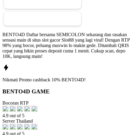
DAFTAR DISINI
LOGIN DISINI
BENTO4D Daftar bersama SEMICOLON sekarang dan rasakan
sensasi main di situs slot gacor Slot88 yang lagi viral! Dengan RTP
98% yang bocor, peluang maxwin lo makin gede. Ditambah QRIS
cepat yang bikin proses deposit cuma 1 menit. Cukup scan, depo
10K, langsung main!
Nikmati
Promo
cashback 10%
BENTO4D!
BENTO4D GAME
Bocoran RTP
4.9 out of 5
Server Thailand
4.9 out of 5