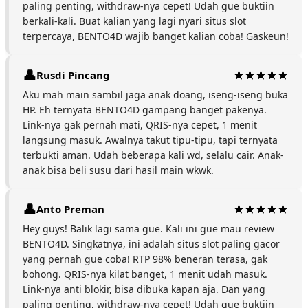
paling penting, withdraw-nya cepet! Udah gue buktiin
berkali-kali. Buat kalian yang lagi nyari situs slot
terpercaya, BENTO4D wajib banget kalian coba! Gaskeun!
Rusdi Pincang
Aku mah main sambil jaga anak doang, iseng-iseng buka
HP. Eh ternyata BENTO4D gampang banget pakenya.
Link-nya gak pernah mati, QRIS-nya cepet, 1 menit
langsung masuk. Awalnya takut tipu-tipu, tapi ternyata
terbukti aman. Udah beberapa kali wd, selalu cair. Anak-
anak bisa beli susu dari hasil main wkwk.
Anto Preman
Hey guys! Balik lagi sama gue. Kali ini gue mau review
BENTO4D. Singkatnya, ini adalah situs slot paling gacor
yang pernah gue coba! RTP 98% beneran terasa, gak
bohong. QRIS-nya kilat banget, 1 menit udah masuk.
Link-nya anti blokir, bisa dibuka kapan aja. Dan yang
paling penting, withdraw-nya cepet! Udah gue buktiin