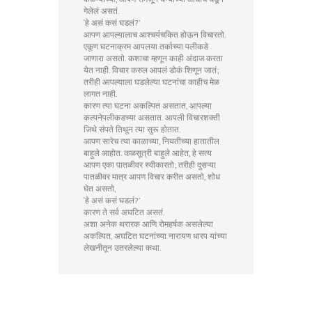
गेलेलं असतं.
‘हे असं कसं घडलं?’
आपण आपल्यालाच आश्चर्यचकित होऊन विचारतो.
एकूण घटनाक्रम आपलया तर्काच्या पलीकडे
जाणारा असतो. कशाचा म्हणून काही अंदाज करता
येत नाही. विचार करुल आपलं डोकं शिणून जातं;
तरीही आपल्याला घडलेल्या घटनांचा काहीच मेळ
लागत नाही.
कारण त्या घटना अकल्पित असतात, आपल्या
कल्पनेपलीकडच्या असतात. आपली विचारशक्ती
जिथे संपते तिथून त्या सुरू होतात.
आपण सारेच त्या काळाच्या, नियतीच्या हातातील
बाहुले आहोत. कळसूत्री बाहुले आहेत, हे सत्य
आपण एका पातळीवर स्वीकारतो; तरीही दुसऱ्या
पातळीवर मात्र आपण विचार करीत असतो, शोध
घेत असतो,
‘हे असं कसं घडलं?’
कारण ते सर्व अघटित असतं.
अशा अनेक थरारक आणि रोमहर्षक असलेल्या
अकल्पित, अघटित घटनांच्या नारायण धारप यांच्या
लेखनीतून उतरलेल्या कथा.