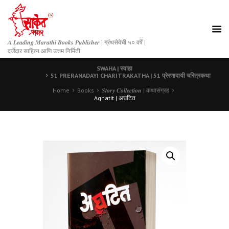
𝑨 𝑳𝒆𝒂𝒅𝒊𝒏𝒈 𝑴𝒂𝒓𝒂𝒕𝒉𝒊 𝑩𝒐𝒐𝒌𝒔 𝑷𝒖𝒃𝒍𝒊𝒔𝒉𝒆𝒓 | ग्रंथसेवेची ५० वर्षे |
दर्जेदार साहित्य आणि उत्तम निर्मिती
SWAHA | स्वाहा
51 PRERANADAYI CHARITRAKATHA | 51 प्रेरणादायी चरित्रकथा
Home
Books
𝑺𝒕𝒐𝒓𝒚 𝑪𝒐𝒍𝒍𝒆𝒄𝒕𝒊𝒐𝒏 | कथासंग्रह
Aghatit | अघटित