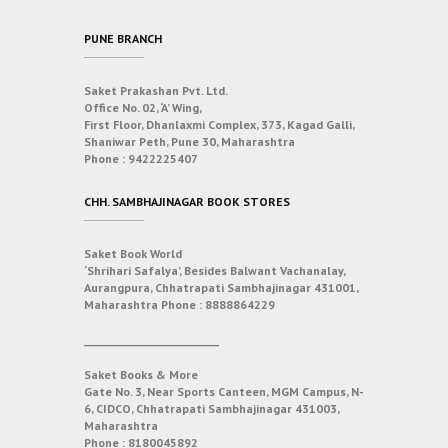
PUNE BRANCH
Saket Prakashan Pvt. Ltd.
Office No. 02, ‘A’ Wing,
First Floor, Dhanlaxmi Complex, 373, Kagad Galli,
Shaniwar Peth, Pune 30, Maharashtra
Phone :
9422225407
CHH. SAMBHAJINAGAR BOOK STORES
Saket Book World
‘Shrihari Safalya’, Besides Balwant Vachanalay,
Aurangpura, Chhatrapati Sambhajinagar 431001,
Maharashtra
Phone :
8888864229
___________________________
Saket Books & More
Gate No. 3, Near Sports Canteen, MGM Campus, N-
6, CIDCO, Chhatrapati Sambhajinagar 431003,
Maharashtra
Phone :
8180045892