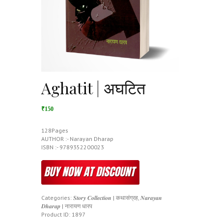
Aghatit | अघटित
₹150
128Pages
AUTHOR :- Narayan Dharap
ISBN :- 9789352200023
Categories:
𝑺𝒕𝒐𝒓𝒚 𝑪𝒐𝒍𝒍𝒆𝒄𝒕𝒊𝒐𝒏 | कथासंग्रह
,
𝑵𝒂𝒓𝒂𝒚𝒂𝒏
𝑫𝒉𝒂𝒓𝒂𝒑 | नारायण धारप
Product ID:
1897