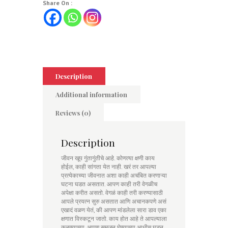
Share On :
Description
Additional information
Reviews (0)
Description
जीवन खूप गुंतागुंतीचे आहे. कोणत्या क्षणी काय
होईल, काही सांगता येत नाही. खरं तर आपल्या
प्रत्येकाच्या जीवनात अशा काही अचंबित करणाऱ्या
घटना घडत असतात. आपण काही तरी वेगळीच
अपेक्षा करीत असतो. वेगळं काही तरी करण्यासाठी
आपले प्रयत्न सुरु असतात आणि अचानकपणे असं
एखादं वळण येतं, की आपण मांडलेला सारा डाव एका
क्षणात विस्कटून जातो. काय होत आहे ते आपल्याला
कळण्याच्या, आपण समजून घेण्याच्या आधीच घडून