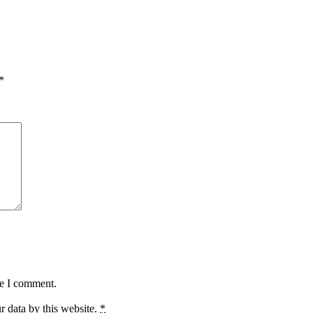
*
me I comment.
r data by this website.
*