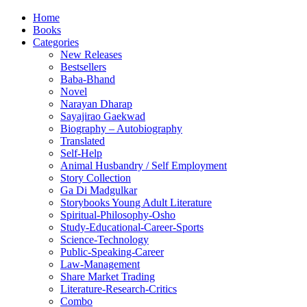
Home
Books
Categories
New Releases
Bestsellers
Baba-Bhand
Novel
Narayan Dharap
Sayajirao Gaekwad
Biography – Autobiography
Translated
Self-Help
Animal Husbandry / Self Employment
Story Collection
Ga Di Madgulkar
Storybooks Young Adult Literature
Spiritual-Philosophy-Osho
Study-Educational-Career-Sports
Science-Technology
Public-Speaking-Career
Law-Management
Share Market Trading
Literature-Research-Critics
Combo