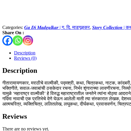
Categories:
𝑮𝒂 𝑫𝒊 𝑴𝒂𝒅𝒈𝒖𝒍𝒌𝒂𝒓 | ग. दि. माडगूळकर
,
𝑺𝒕𝒐𝒓𝒚 𝑪𝒐𝒍𝒍𝒆𝒄𝒕𝒊𝒐𝒏 
Share On :
Description
Reviews (0)
Description
गीतारामायणकार, मराठीचे वाल्मीकी, पद्मश्री, कथा, चित्रकथा, नाटक, कांदबर
भक्तिगीते, सवाल-जवाबांची ठसकेदार रचना, निर्भर शृंगाराच्या लावणीरचना, निर्
यामुळे ‘महाराष्ट्र वाल्मीकी’ हे विरुद्ध महाराष्ट्रातील जनतेने त्यांना मोठ्या आदरा
गदिमा नावाची एक प्रतिभेचे देणे घेऊन आलेली माती त्या संस्कारात लेखक, दे
आत्मचरित्र, व्यक्तिचित्र, ललितलेख, लघुकथा, दीर्घकथा, प्रवासवर्णन, चित्रपट
Reviews
There are no reviews yet.