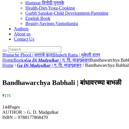
Humour विनोदी पुस्तके
Health-Diet-Yoga-Cooking
Garbh Sanskar-Child Development-Parenting
English Book
Beauty-Savings-Vastushastra
Authors
About us
Contact Us
Bhatache Phool | भाताचे फूल
Bhukeli Ratra | भुकेली रात्र
Home
Books
𝑮𝒂 𝑫𝒊 𝑴𝒂𝒅𝒈𝒖𝒍𝒌𝒂𝒓 | ग. दि. माडगूळकर
Bandhawarchya Babhal
Home
/
𝑮𝒂 𝑫𝒊 𝑴𝒂𝒅𝒈𝒖𝒍𝒌𝒂𝒓 | ग. दि. माडगूळकर
/ Bandhawarchya Babhali |
Bandhawarchya Babhali | बांधावरच्या बाभळी
₹175
144Pages
AUTHOR :- G. D. Madgulkar
ISBN :- 9788177868470