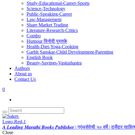
Study-Educational-Career-Sports
Science-Technology
Public-Speaking-Career
Law-Management
Share Market Trading
Literature-Research-Critics
Combo
Humour विनोदी पुस्तके
Health-Diet-Yoga-Cooking
Garbh Sanskar-Child Development-Parenting
English Book
Beauty-Savings-Vastushastra
Authors
About us
Contact Us
0
𝑨 𝑳𝒆𝒂𝒅𝒊𝒏𝒈 𝑴𝒂𝒓𝒂𝒕𝒉𝒊 𝑩𝒐𝒐𝒌𝒔 𝑷𝒖𝒃𝒍𝒊𝒔𝒉𝒆𝒓 | ग्रंथसेवेची ५० वर्षे | दर्जेदार स
Close