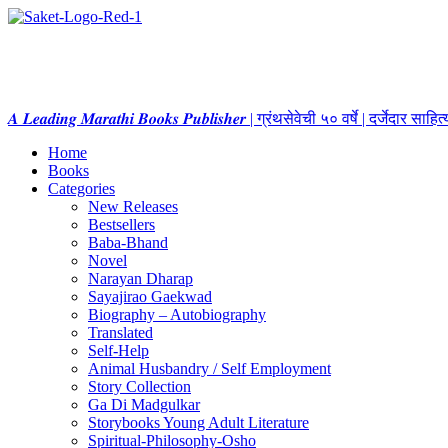
𝑨 𝑳𝒆𝒂𝒅𝒊𝒏𝒈 𝑴𝒂𝒓𝒂𝒕𝒉𝒊 𝑩𝒐𝒐𝒌𝒔 𝑷𝒖𝒃𝒍𝒊𝒔𝒉𝒆𝒓 | ग्रंथसेवेची ५० वर्षे | दर्जेदार स
Home
Books
Categories
New Releases
Bestsellers
Baba-Bhand
Novel
Narayan Dharap
Sayajirao Gaekwad
Biography – Autobiography
Translated
Self-Help
Animal Husbandry / Self Employment
Story Collection
Ga Di Madgulkar
Storybooks Young Adult Literature
Spiritual-Philosophy-Osho