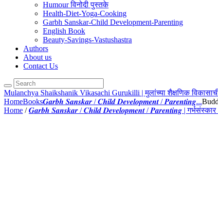
Humour विनोदी पुस्तके
Health-Diet-Yoga-Cooking
Garbh Sanskar-Child Development-Parenting
English Book
Beauty-Savings-Vastushastra
Authors
About us
Contact Us
Mulanchya Shaikshanik Vikasachi Gurukilli | मुलांच्या शैक्षणिक विकासाची
Home
Books
𝑮𝒂𝒓𝒃𝒉 𝑺𝒂𝒏𝒔𝒌𝒂𝒓 / 𝑪𝒉𝒊𝒍𝒅 𝑫𝒆𝒗𝒆𝒍𝒐𝒑𝒎𝒆𝒏𝒕 / 𝑷𝒂𝒓𝒆𝒏𝒕𝒊𝒏𝒈...
Budd
Home
/
𝑮𝒂𝒓𝒃𝒉 𝑺𝒂𝒏𝒔𝒌𝒂𝒓 / 𝑪𝒉𝒊𝒍𝒅 𝑫𝒆𝒗𝒆𝒍𝒐𝒑𝒎𝒆𝒏𝒕 / 𝑷𝒂𝒓𝒆𝒏𝒕𝒊𝒏𝒈 | गर