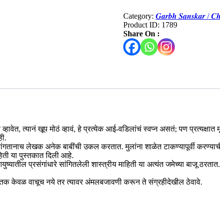
Category:
𝑮𝒂𝒓𝒃𝒉 𝑺𝒂𝒏𝒔𝒌𝒂𝒓 / 
Product ID:
1789
Share On :
व्हावेत, त्यानं खूप मोठं व्हावं, हे प्रत्येक आई-वडिलांचं स्वप्न असतं; पण प्रत्यक्षा
ही.
तानाच लेखक अनेक बाबींची उकल करतात. मुलांना शाळेत टाकण्यापूर्वी करण्याची तयारी,
ती या पुस्तकात दिली आहे.
 आयुष्यातील प्रसंगांधारे सांगितलेली शास्त्रीय माहिती या अत्यंत जमेच्या बाजू ठरतात
स्तक केवळ वाचूच नये तर त्यावर अंमलबजावणी करून ते संग्रहीदेखील ठेवावे.