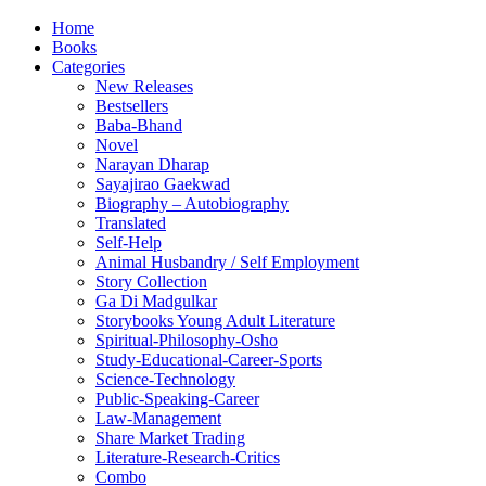
Home
Books
Categories
New Releases
Bestsellers
Baba-Bhand
Novel
Narayan Dharap
Sayajirao Gaekwad
Biography – Autobiography
Translated
Self-Help
Animal Husbandry / Self Employment
Story Collection
Ga Di Madgulkar
Storybooks Young Adult Literature
Spiritual-Philosophy-Osho
Study-Educational-Career-Sports
Science-Technology
Public-Speaking-Career
Law-Management
Share Market Trading
Literature-Research-Critics
Combo