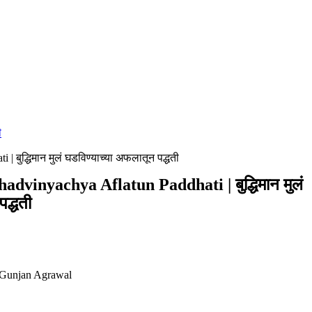
ी
ुद्धिमान मुलं घडविण्याच्या अफलातून पद्धती
inyachya Aflatun Paddhati | बुद्धिमान मुलं
द्धती
Gunjan Agrawal