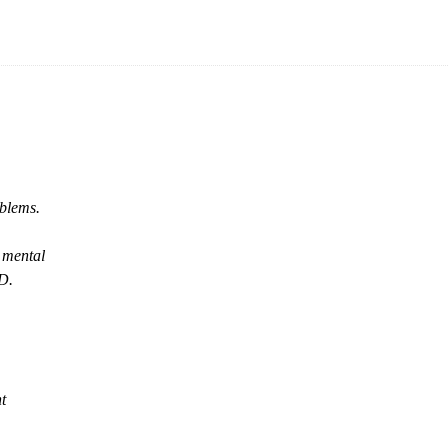
oblems.
, mental
D.
t