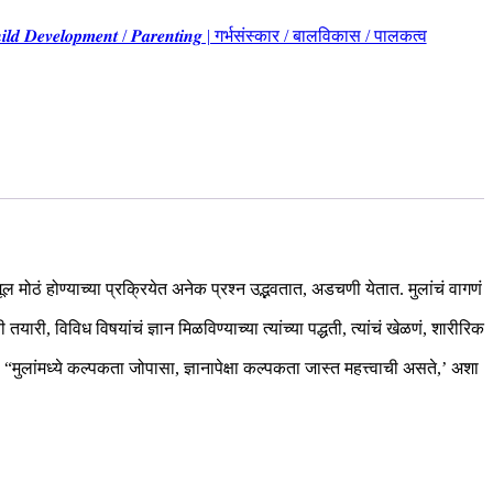
𝒉𝒊𝒍𝒅 𝑫𝒆𝒗𝒆𝒍𝒐𝒑𝒎𝒆𝒏𝒕 / 𝑷𝒂𝒓𝒆𝒏𝒕𝒊𝒏𝒈 | गर्भसंस्कार / बालविकास / पालकत्व
त मूल मोठं होण्याच्या प्रक्रियेत अनेक प्रश्न उद्भवतात, अडचणी येतात. मुलांचं वागणं
 विविध विषयांचं ज्ञान मिळविण्याच्या त्यांच्या पद्धती, त्यांचं खेळणं, शारीरिक
. “मुलांमध्ये कल्पकता जोपासा, ज्ञानापेक्षा कल्पकता जास्त महत्त्वाची असते,’ अशा