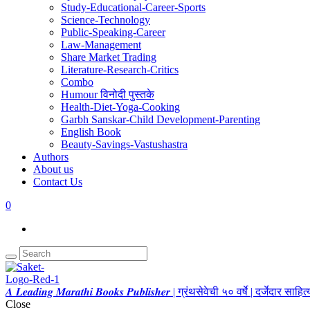
Study-Educational-Career-Sports
Science-Technology
Public-Speaking-Career
Law-Management
Share Market Trading
Literature-Research-Critics
Combo
Humour विनोदी पुस्तके
Health-Diet-Yoga-Cooking
Garbh Sanskar-Child Development-Parenting
English Book
Beauty-Savings-Vastushastra
Authors
About us
Contact Us
0
𝑨 𝑳𝒆𝒂𝒅𝒊𝒏𝒈 𝑴𝒂𝒓𝒂𝒕𝒉𝒊 𝑩𝒐𝒐𝒌𝒔 𝑷𝒖𝒃𝒍𝒊𝒔𝒉𝒆𝒓 | ग्रंथसेवेची ५० वर्षे | दर्जेदार स
Close