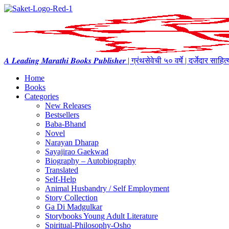
𝑨 𝑳𝒆𝒂𝒅𝒊𝒏𝒈 𝑴𝒂𝒓𝒂𝒕𝒉𝒊 𝑩𝒐𝒐𝒌𝒔 𝑷𝒖𝒃𝒍𝒊𝒔𝒉𝒆𝒓 | ग्रंथसेवेची ५० वर्षे | दर्जेदार स
Home
Books
Categories
New Releases
Bestsellers
Baba-Bhand
Novel
Narayan Dharap
Sayajirao Gaekwad
Biography – Autobiography
Translated
Self-Help
Animal Husbandry / Self Employment
Story Collection
Ga Di Madgulkar
Storybooks Young Adult Literature
Spiritual-Philosophy-Osho