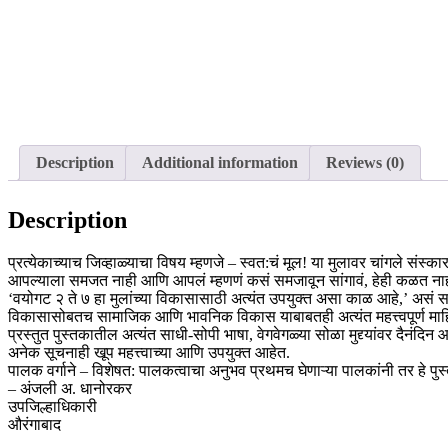
Description
Additional information
Reviews (0)
Description
प्रत्येकाच्याच जिव्हाळ्याचा विषय म्हणजे – स्वत:चं मूल! या मुलावर चांगले संस्कार 
आपल्याला समजत नाही आणि आपलं म्हणणं कसं समजावून सांगावं, हेही कळत ना
‘वयोगट २ ते ७ हा मुलांच्या विकासासाठी अत्यंत उपयुक्त असा काळ आहे,’ असं सांग
विकासासोबतच सामाजिक आणि भावनिक विकास याबाबतही अत्यंत महत्त्वपूर्ण माहि
प्रस्तुत पुस्तकातील अत्यंत साधी-सोपी भाषा, वेगवेगळ्या सोळा मुद्द्यांवर दैनंदिन
अनेक सूचनाही खूप महत्त्वाच्या आणि उपयुक्त आहेत.
पालक वर्गाने – विशेषत: पालकत्वाचा अनुभव प्रथमच घेणाऱ्या पालकांनी तर हे पु
– अंजली अ. धानोरकर
उपजिल्हाधिकारी
औरंगाबाद