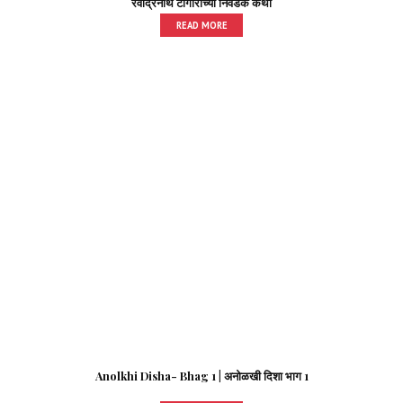
रवींद्रनाथ टागोरांच्या निवडक कथा
READ MORE
Anolkhi Disha- Bhag 1 | अनोळखी दिशा भाग 1