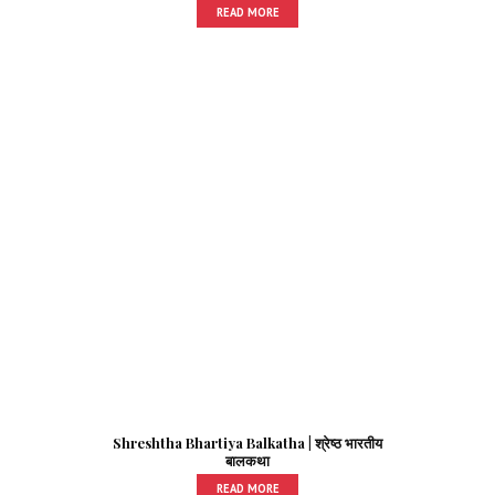
READ MORE
Shreshtha Bhartiya Balkatha | श्रेष्ठ भारतीय
बालकथा
READ MORE