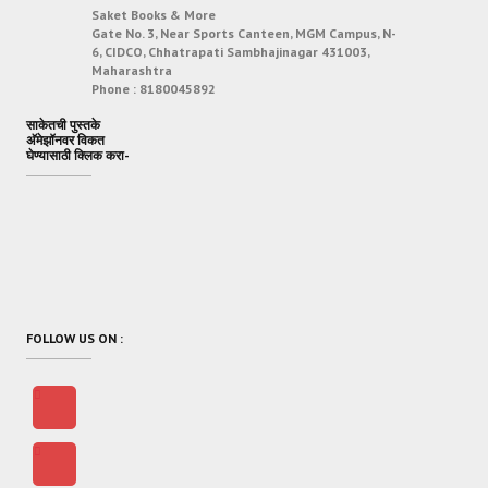
Saket Books & More
Gate No. 3, Near Sports Canteen, MGM Campus, N-
6, CIDCO, Chhatrapati Sambhajinagar 431003,
Maharashtra
Phone :
8180045892
साकेतची पुस्तके
अ‍ॅमेझॉनवर विकत
घेण्यासाठी क्लिक करा-
FOLLOW US ON :