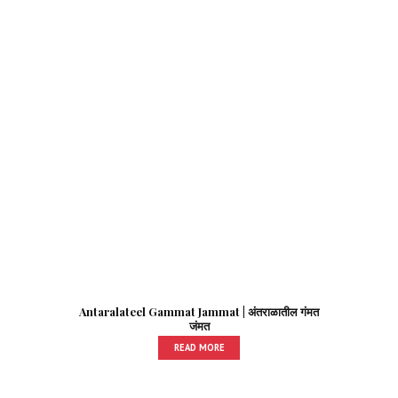
Antaralateel Gammat Jammat | अंतराळातील गंमत
जंमत
READ MORE