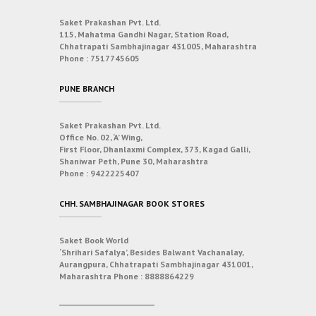
Saket Prakashan Pvt. Ltd.
115, Mahatma Gandhi Nagar, Station Road,
Chhatrapati Sambhajinagar 431005, Maharashtra
Phone :
7517745605
PUNE BRANCH
Saket Prakashan Pvt. Ltd.
Office No. 02, ‘A’ Wing,
First Floor, Dhanlaxmi Complex, 373, Kagad Galli,
Shaniwar Peth, Pune 30, Maharashtra
Phone :
9422225407
CHH. SAMBHAJINAGAR BOOK STORES
Saket Book World
‘Shrihari Safalya’, Besides Balwant Vachanalay,
Aurangpura, Chhatrapati Sambhajinagar 431001,
Maharashtra
Phone :
8888864229
___________________________