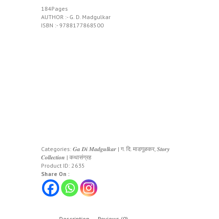
184Pages
AUTHOR :- G. D. Madgulkar
ISBN :- 9788177868500
Categories:
𝑮𝒂 𝑫𝒊 𝑴𝒂𝒅𝒈𝒖𝒍𝒌𝒂𝒓 | ग. दि. माडगूळकर
,
𝑺𝒕𝒐𝒓𝒚
𝑪𝒐𝒍𝒍𝒆𝒄𝒕𝒊𝒐𝒏 | कथासंग्रह
Product ID:
2635
Share On :
Description
Reviews (0)