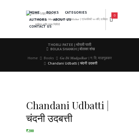
HOME
BOOKS
CATEGORIES
0
AUTHORS
ABOUT US
𝑨 𝑳𝒆𝒂𝒅𝒊𝒏𝒈 𝑴𝒂𝒓𝒂𝒕𝒉𝒊 𝑩𝒐𝒐𝒌𝒔 𝑷𝒖𝒃𝒍𝒊𝒔𝒉𝒆𝒓 | ग्रंथसेवेची ५० वर्षे | दर्जेदार
साहित्य आणि उत्तम निर्मिती
CONTACT US
THORLI PATEE | थोरली पाती
BOLKA SHANKH | बोलका शंख
Home
Books
𝑮𝒂 𝑫𝒊 𝑴𝒂𝒅𝒈𝒖𝒍𝒌𝒂𝒓 | ग. दि. माडगूळकर
Chandani Udbatti | चंदनी उदबत्ती
Chandani Udbatti |
चंदनी उदबत्ती
₹200