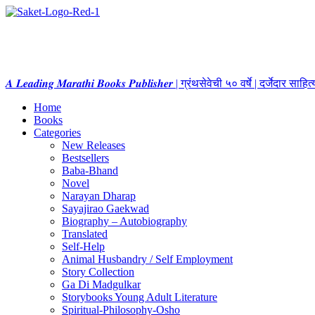
𝑨 𝑳𝒆𝒂𝒅𝒊𝒏𝒈 𝑴𝒂𝒓𝒂𝒕𝒉𝒊 𝑩𝒐𝒐𝒌𝒔 𝑷𝒖𝒃𝒍𝒊𝒔𝒉𝒆𝒓 | ग्रंथसेवेची ५० वर्षे | दर्जेदार स
Home
Books
Categories
New Releases
Bestsellers
Baba-Bhand
Novel
Narayan Dharap
Sayajirao Gaekwad
Biography – Autobiography
Translated
Self-Help
Animal Husbandry / Self Employment
Story Collection
Ga Di Madgulkar
Storybooks Young Adult Literature
Spiritual-Philosophy-Osho