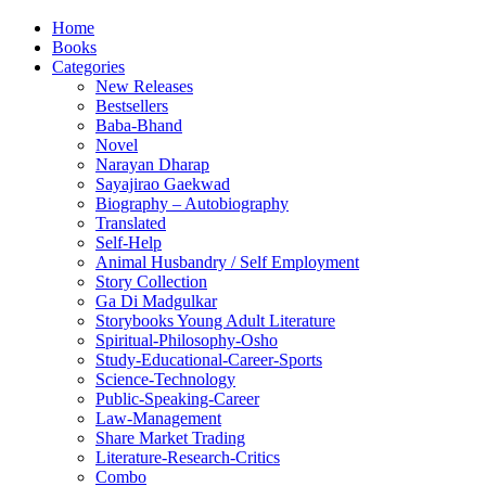
Home
Books
Categories
New Releases
Bestsellers
Baba-Bhand
Novel
Narayan Dharap
Sayajirao Gaekwad
Biography – Autobiography
Translated
Self-Help
Animal Husbandry / Self Employment
Story Collection
Ga Di Madgulkar
Storybooks Young Adult Literature
Spiritual-Philosophy-Osho
Study-Educational-Career-Sports
Science-Technology
Public-Speaking-Career
Law-Management
Share Market Trading
Literature-Research-Critics
Combo