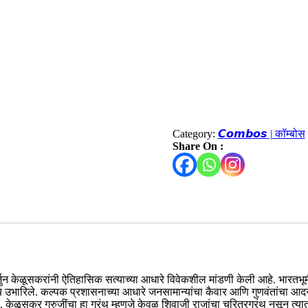
Category:
𝘾𝙤𝙢𝙗𝙤𝙨 | कॉम्बोस
Share On :
अर्जुन केळूसकरांनी ऐतिहासिक सत्याच्या आधारे विवेकशील मांडणी केली आहे. भारतभूम
स्वराज्य उभारिले. कल्पक प्रशासनाच्या आधारे जनसामान्यांचा कैवार आणि गुणवंतांचा 
ेळूसकर गुरुजींचा हा ग्रंथ म्हणजे केवळ शिवाजी राजांचा चरित्रग्रंथ नसून त्यात इ