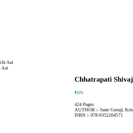
chi Aai
i Aai
Chhatrapati Shivaj
₹375
424 Pages
AUTHOR :- Sane Guruji, Kris
ISBN :- 978-9352204571