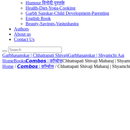
Humour विनोदी पुस्तके
Health-Diet-Yoga-Cooking
Garbh Sanskar-Child Development-Parenting
English Book
Beauty-Savings-Vastushastra
Authors
About us
Contact Us
Garbhasanskar | Chhatrapati Shivaji
Garbhasanskar | Shyamchi Aai
Home
Books
𝘾𝙤𝙢𝙗𝙤𝙨 | कॉम्बोस
Chhatrapati Shivaji Maharaj | Shyam
Home
/
𝘾𝙤𝙢𝙗𝙤𝙨 | कॉम्बोस
/ Chhatrapati Shivaji Maharaj | Shyamch