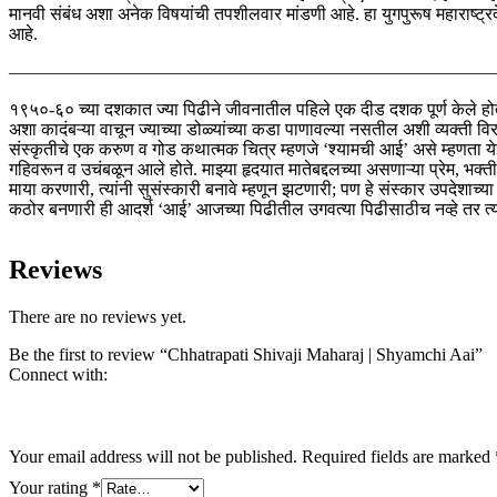
मानवी संबंध अशा अनेक विषयांची तपशीलवार मांडणी आहे. हा युगपुरूष महाराष्ट्रदे
आहे.
———————————————————————————
१९५०-६० च्या दशकात ज्या पिढीने जीवनातील पहिले एक दीड दशक पूर्ण केले होते, 
अशा कादंबऱ्या वाचून ज्याच्या डोळ्यांच्या कडा पाणावल्या नसतील अशी व्यक्ती वि
संस्कृतीचे एक करुण व गोड कथात्मक चित्र म्हणजे ‘श्यामची आई’ असे म्हणता ये
गहिवरून व उचंबळून आले होते. माझ्या हृदयात मातेबद्दलच्या असणाऱ्या प्रेम, भक्त
माया करणारी, त्यांनी सुसंस्कारी बनावे म्हणून झटणारी; पण हे संस्कार उपदेशाच्या
कठोर बनणारी ही आदर्श ‘आई’ आजच्या पिढीतील उगवत्या पिढीसाठीच नव्हे तर त्यां
Reviews
There are no reviews yet.
Be the first to review “Chhatrapati Shivaji Maharaj | Shyamchi Aai”
Connect with:
Your email address will not be published.
Required fields are marked
Your rating
*