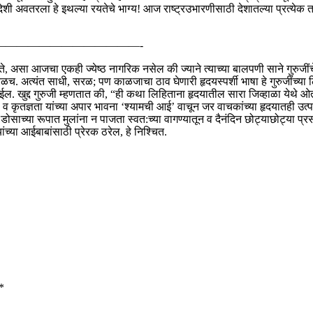
शी अवतरला हे इथल्या रयतेचे भाग्य! आज राष्ट्रउभारणीसाठी देशातल्या प्रत्येक तर
—————————————-
असा आजचा एकही ज्येष्ठ नागरिक नसेल की ज्याने त्याच्या बालपणी साने गुरुजींचे 
रळच. अत्यंत साधी, सरळ; पण काळजाचा ठाव घेणारी हृदयस्पर्शी भाषा हे गुरुजींच्या
ईल. खुद्द गुरुजी म्हणतात की, “ही कथा लिहिताना हृदयातील सारा जिव्हाळा येथे 
ी व कृतज्ञता यांच्या अपार भावना ‘श्यामची आई’ वाचून जर वाचकांच्या हृदयातही उत्
 डोसाच्या रूपात मुलांना न पाजता स्वत:च्या वागण्यातून व दैनंदिन छोट्याछोट्या प्र
च्या आईबाबांसाठी प्रेरक ठरेल, हे निश्चित.
*