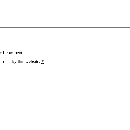
me I comment.
r data by this website.
*