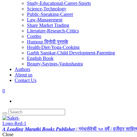
Study-Educational-Career-Sports
Science-Technology
Public-Speaking-Career
Law-Management
Share Market Trading
Literature-Research-Critics
Combo
Humour विनोदी पुस्तके
Health-Diet-Yoga-Cooking
Garbh Sanskar-Child Development-Parenting
English Book
Beauty-Savings-Vastushastra
Authors
About us
Contact Us
0
𝑨 𝑳𝒆𝒂𝒅𝒊𝒏𝒈 𝑴𝒂𝒓𝒂𝒕𝒉𝒊 𝑩𝒐𝒐𝒌𝒔 𝑷𝒖𝒃𝒍𝒊𝒔𝒉𝒆𝒓 | ग्रंथसेवेची ५० वर्षे | दर्जेदार स
Close