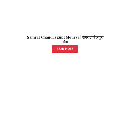
Samrat Chandragupt Mourya | सम्राट चंद्रगुप्त
मौर्य
READ MORE