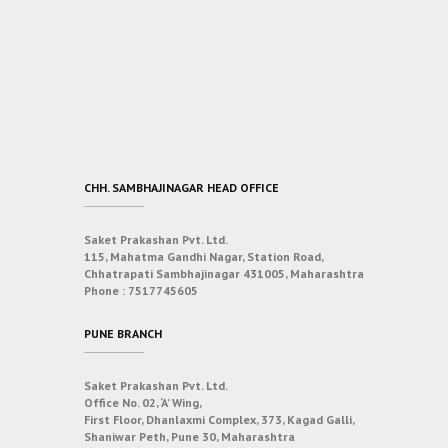
CHH. SAMBHAJINAGAR HEAD OFFICE
Saket Prakashan Pvt. Ltd.
115, Mahatma Gandhi Nagar, Station Road,
Chhatrapati Sambhajinagar 431005, Maharashtra
Phone :
7517745605
PUNE BRANCH
Saket Prakashan Pvt. Ltd.
Office No. 02, ‘A’ Wing,
First Floor, Dhanlaxmi Complex, 373, Kagad Galli,
Shaniwar Peth, Pune 30, Maharashtra