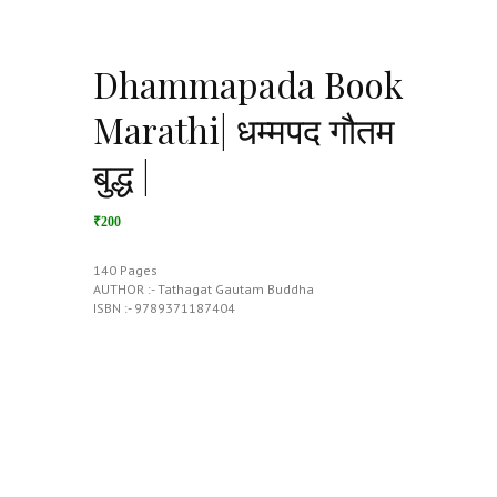
Dhammapada Book
Marathi| धम्मपद गौतम
बुद्ध |
₹200
140 Pages
AUTHOR :- Tathagat Gautam Buddha
ISBN :- 9789371187404