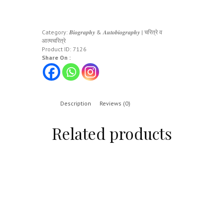
Category:
𝑩𝒊𝒐𝒈𝒓𝒂𝒑𝒉𝒚 & 𝑨𝒖𝒕𝒐𝒃𝒊𝒐𝒈𝒓𝒂𝒑𝒉𝒚 | चरित्रे व
आत्मचरित्रे
Product ID:
7126
Share On :
Description
Reviews (0)
Related products