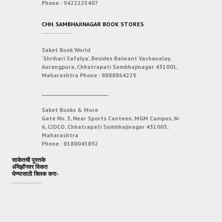
Phone :
9422225407
CHH. SAMBHAJINAGAR BOOK STORES
Saket Book World
‘Shrihari Safalya’, Besides Balwant Vachanalay,
Aurangpura, Chhatrapati Sambhajinagar 431001,
Maharashtra
Phone :
8888864229
___________________________
Saket Books & More
Gate No. 3, Near Sports Canteen, MGM Campus, N-
6, CIDCO, Chhatrapati Sambhajinagar 431003,
Maharashtra
Phone :
8180045892
साकेतची पुस्तके
अ‍ॅमेझॉनवर विकत
घेण्यासाठी क्लिक करा-