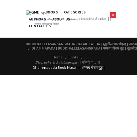
HOME
BOOKS
CATEGORIES
0
AUTHORS
ABOUT US
𝑨 𝑳𝒆𝒂𝒅𝒊𝒏𝒈 𝑴𝒂𝒓𝒂𝒕𝒉𝒊 𝑩𝒐𝒐𝒌𝒔 𝑷𝒖𝒃𝒍𝒊𝒔𝒉𝒆𝒓 | ग्रंथसेवेची ५० वर्षे | दर्जेदार
साहित्य आणि उत्तम निर्मिती
CONTACT US
BUDDHALEELASARSANGRAHA | JATAK KATHA | बुद्धलीलासारसंग्रह | जातक
DHAMMAPADA | BUDDHALEELASANGRAHA | धम्मपद गौतम बुद्ध | बुद्धलीलास
Home
Books
𝑩𝒊𝒐𝒈𝒓𝒂𝒑𝒉𝒚 & 𝑨𝒖𝒕𝒐𝒃𝒊𝒐𝒈𝒓𝒂𝒑𝒉𝒚 | चरित्रे व...
Dhammapada Book Marathi| धम्मपद गौतम बुद्ध |