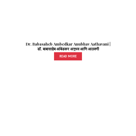
Dr. Babasaheb Ambedkar Anubhav Aathavani |
डॉ. बाबासाहेब आंबेडकर अनुभव आणि आठवणी
READ MORE