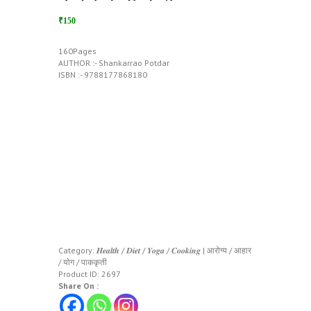
₹150
160Pages
AUTHOR :- Shankarrao Potdar
ISBN :- 9788177868180
Category:
𝑯𝒆𝒂𝒍𝒕𝒉 / 𝑫𝒊𝒆𝒕 / 𝒀𝒐𝒈𝒂 / 𝑪𝒐𝒐𝒌𝒊𝒏𝒈 | आरोग्य / आहार
/ योग / पाककृती
Product ID:
2697
Share On :