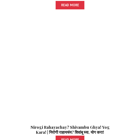
READ MORE
Nirogi Rahayachay? Shivambu Ghya! Yog
Kara! | निरोगी राहायचंय? शिवांबू घ्या, योग करा!
READ MORE