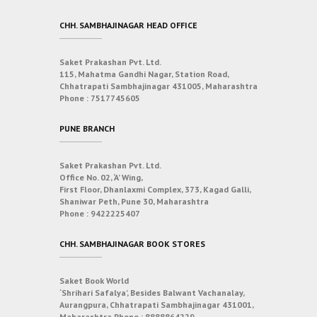
CHH. SAMBHAJINAGAR HEAD OFFICE
Saket Prakashan Pvt. Ltd.
115, Mahatma Gandhi Nagar, Station Road,
Chhatrapati Sambhajinagar 431005, Maharashtra
Phone :
7517745605
PUNE BRANCH
Saket Prakashan Pvt. Ltd.
Office No. 02, ‘A’ Wing,
First Floor, Dhanlaxmi Complex, 373, Kagad Galli,
Shaniwar Peth, Pune 30, Maharashtra
Phone :
9422225407
CHH. SAMBHAJINAGAR BOOK STORES
Saket Book World
‘Shrihari Safalya’, Besides Balwant Vachanalay,
Aurangpura, Chhatrapati Sambhajinagar 431001,
Maharashtra
Phone :
8888864229