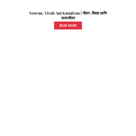
Youvan, Vivah Ani Kamjivan | यौवन, विवाह आणि
कामजीवन
READ MORE