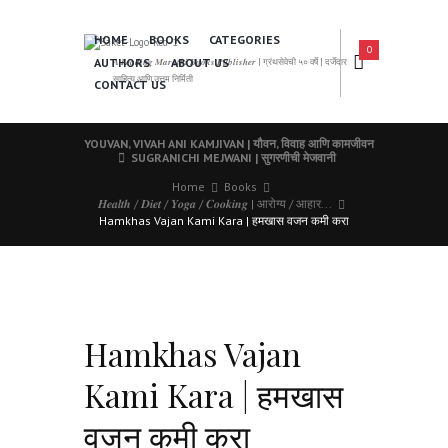
HOME
BOOKS
CATEGORIES
0
AUTHORS
ABOUT US
𝑨 𝑳𝒆𝒂𝒅𝒊𝒏𝒈 𝑴𝒂𝒓𝒂𝒕𝒉𝒊 𝑩𝒐𝒐𝒌𝒔 𝑷𝒖𝒃𝒍𝒊𝒔𝒉𝒆𝒓 | ग्रंथसेवेची ५० वर्षे | दर्जेदार
साहित्य आणि उत्तम निर्मिती
CONTACT US
YOUVAN, VIVAH ANI KAMJIVAN | यौवन, विवाह आणि कामजीवन
SUGRANICHI MEJWANI | सुगरणीची मेजवानी
Home
Books
𝑯𝒆𝒂𝒍𝒕𝒉 / 𝑫𝒊𝒆𝒕 / 𝒀𝒐𝒈𝒂 / 𝑪𝒐𝒐𝒌𝒊𝒏𝒈 | आरोग्य / आहार...
Hamkhas Vajan Kami Kara | हमखास वजन कमी करा
Hamkhas Vajan
Kami Kara | हमखास
वजन कमी करा