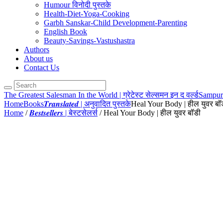
Humour विनोदी पुस्तके
Health-Diet-Yoga-Cooking
Garbh Sanskar-Child Development-Parenting
English Book
Beauty-Savings-Vastushastra
Authors
About us
Contact Us
The Greatest Salesman In the World | ग्रेटेस्ट सेल्समन इन द वर्ल्ड
Sampurna
Home
Books
𝑻𝒓𝒂𝒏𝒔𝒍𝒂𝒕𝒆𝒅 | अनुवादित पुस्तके
Heal Your Body | हील युवर बॉ
Home
/
𝑩𝒆𝒔𝒕𝒔𝒆𝒍𝒍𝒆𝒓𝒔 | बेस्टसेलर्स
/ Heal Your Body | हील युवर बॉडी