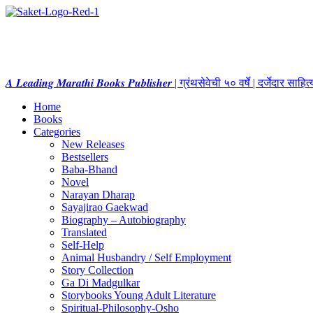
𝑨 𝑳𝒆𝒂𝒅𝒊𝒏𝒈 𝑴𝒂𝒓𝒂𝒕𝒉𝒊 𝑩𝒐𝒐𝒌𝒔 𝑷𝒖𝒃𝒍𝒊𝒔𝒉𝒆𝒓 | ग्रंथसेवेची ५० वर्षे | दर्जेदार स
Home
Books
Categories
New Releases
Bestsellers
Baba-Bhand
Novel
Narayan Dharap
Sayajirao Gaekwad
Biography – Autobiography
Translated
Self-Help
Animal Husbandry / Self Employment
Story Collection
Ga Di Madgulkar
Storybooks Young Adult Literature
Spiritual-Philosophy-Osho