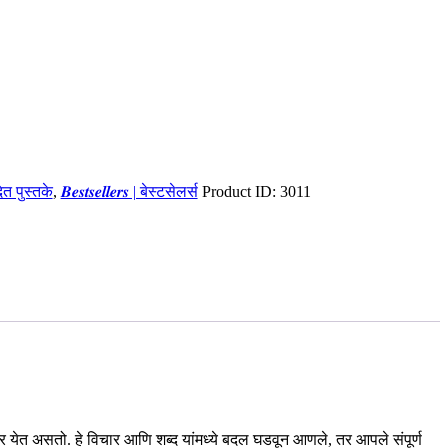
ादित पुस्तके
,
𝑩𝒆𝒔𝒕𝒔𝒆𝒍𝒍𝒆𝒓𝒔 | बेस्टसेलर्स
Product ID:
3011
येत असतो. हे विचार आणि शब्द यांमध्ये बदल घडवून आणले, तर आपले संपूर्ण