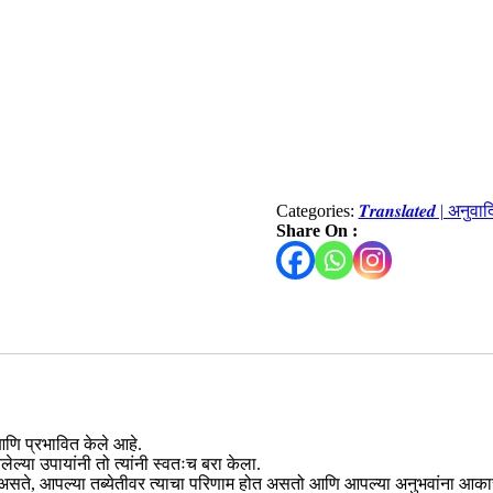
Categories:
𝑻𝒓𝒂𝒏𝒔𝒍𝒂𝒕𝒆𝒅 | अनुव
Share On :
 आणि प्रभावित केले आहे.
तलेल्या उपायांनी तो त्यांनी स्वतःच बरा केला.
सते, आपल्या तब्येतीवर त्याचा परिणाम होत असतो आणि आपल्या अनुभवांना आकार 