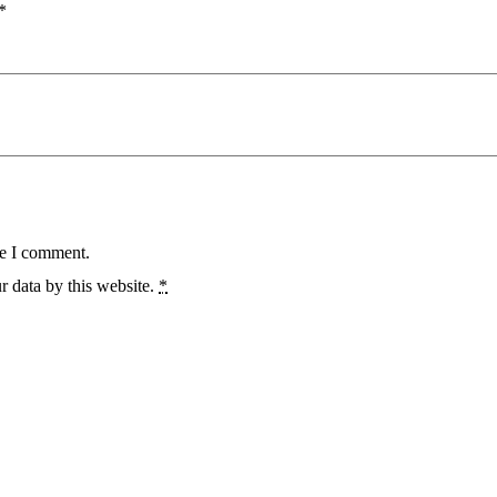
*
me I comment.
r data by this website.
*