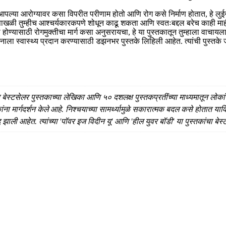
्या आरोग्यावर कसा विपरीत परीणाम होतो आणि रोग कसे निर्माण होतात, हे लुईस 
साखळी तुम्हीच आश्चर्यकारकपणे शोधून काढू शकता आणि स्वतःबद्दल बरेच काही माही
्यासाठी रोगमुक्तीचा मार्ग कसा अनुसरायचा, हे या पुस्तकातून तुम्हाला वाचायल
मनाला स्वास्थ्य प्रदान करण्यासाठी डझनभर पुस्तके लिहिली आहेत. त्यांची पुस्त
 बेस्टसेलर पुस्तकाच्या लेखिका आणि ५० दशलक्ष पुस्तकप्रतींच्या माध्यमातून लोकांन
ा मार्गदर्शन केले आहे. निश्चयाच्या सामर्थ्यामुळे सकारात्मक बदल कसे होतात याविष
्ध झाली आहेत. त्यांच्या 'पॉवर इज विदीन यू' आणि 'हील युवर बॉडी' या पुस्तकांचा बेस