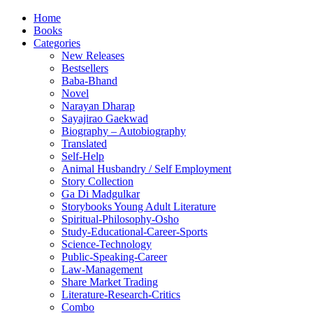
Home
Books
Categories
New Releases
Bestsellers
Baba-Bhand
Novel
Narayan Dharap
Sayajirao Gaekwad
Biography – Autobiography
Translated
Self-Help
Animal Husbandry / Self Employment
Story Collection
Ga Di Madgulkar
Storybooks Young Adult Literature
Spiritual-Philosophy-Osho
Study-Educational-Career-Sports
Science-Technology
Public-Speaking-Career
Law-Management
Share Market Trading
Literature-Research-Critics
Combo