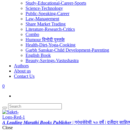
Study-Educational-Career-Sports
Science-Technology
Public-Speaking-Career
Law-Management
Share Market Trading
Literature-Research-Critics
Combo
Humour विनोदी पुस्तके
Health-Diet-Yoga-Cooking
Garbh Sanskar-Child Development-Parenting
English Book
Beauty-Savings-Vastushastra
Authors
About us
Contact Us
0
𝑨 𝑳𝒆𝒂𝒅𝒊𝒏𝒈 𝑴𝒂𝒓𝒂𝒕𝒉𝒊 𝑩𝒐𝒐𝒌𝒔 𝑷𝒖𝒃𝒍𝒊𝒔𝒉𝒆𝒓 | ग्रंथसेवेची ५० वर्षे | दर्जेदार स
Close