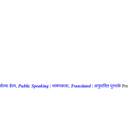
 | सेल्फ हेल्प
,
𝑷𝒖𝒃𝒍𝒊𝒄 𝑺𝒑𝒆𝒂𝒌𝒊𝒏𝒈 | भाषणकला
,
𝑻𝒓𝒂𝒏𝒔𝒍𝒂𝒕𝒆𝒅 | अनुवादित पुस्तके
Pr