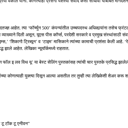
िया वकील यांनी. कोणत्याही प्रसंगी यशस्वी संवाद कसा साधावा याबाबत मार्गदर्शन
ज्ज्ञ आहेत. त्या ‘फॉर्च्युन 500’ कंपन्यांतील उच्चपदस्थ अधिकार्‍यांना तसेच फ्रंटल
ये व्याख्याने दिली असून, यूएस पीस कॉर्प्स, परदेशी सरकारे व प्रमुख संस्थांसाठी 
ाइम्स,’ ‘शिकागो ट्रिब्यून’ व ‘टाइम’ मासिकाने त्यांच्या कामाची प्रशंसा केली आहे.
ध झाले आहेत. लेखिका न्यूयॉर्कमध्ये राहतात.
फॉल इ लव विथ यू’ या बेस्ट सेलिंग पुस्तकांसह त्यांची चार पुस्तके प्रसिद्ध झाले
यांच्या कोणत्याही युक्त्या दिसून आल्या असतील तर तुम्ही त्या लेखिकेशी शेअर करू 
 टू टॉक टू एनीवन”