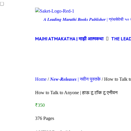
𝑨 𝑳𝒆𝒂𝒅𝒊𝒏𝒈 𝑴𝒂𝒓𝒂𝒕𝒉𝒊 𝑩𝒐𝒐𝒌𝒔 𝑷𝒖𝒃𝒍𝒊𝒔𝒉𝒆𝒓 | ग्रंथसेवेच
MAJHI ATMAKATHA | माझी आत्मकथा
THE LEADE
Home
/
𝑵𝒆𝒘-𝑹𝒆𝒍𝒆𝒂𝒔𝒆𝒔 | नवीन पुस्तके
/ How to Talk t
How to Talk to Anyone | हाऊ टू टॉक टू एनीवन
₹350
376 Pages