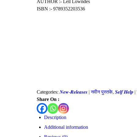
AUTHOR :- Leil Lowndes
ISBN :- ‎9789352203536
Categories:
𝑵𝒆𝒘-𝑹𝒆𝒍𝒆𝒂𝒔𝒆𝒔 | नवीन पुस्तके
,
𝑺𝒆𝒍𝒇 𝑯𝒆𝒍𝒑
Share On :
Description
Additional information
Reviews (0)