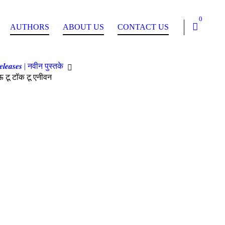
0
AUTHORS
ABOUT US
CONTACT US
𝒍𝒆𝒂𝒔𝒆𝒔 | नवीन पुस्तके
 टू टॉक टू एनीवन