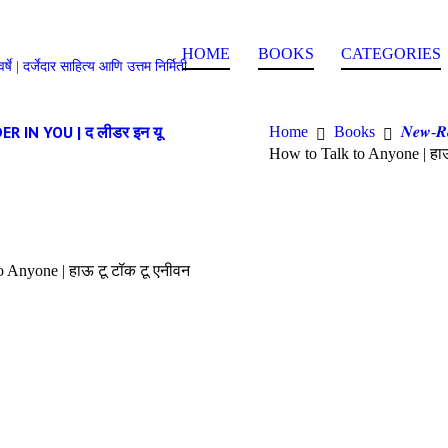
HOME
BOOKS
CATEGORIES
ी ५० वर्षे | दर्जेदार साहित्य आणि उत्तम निर्मिती
R IN YOU | द लीडर इन यू
Home
Books
𝑵𝒆𝒘-𝑹
How to Talk to Anyone | हाऊ
o Anyone | हाऊ टू टॉक टू एनीवन