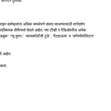
 करणारे पुस्तक.
ाइन कर्मचार्‍यांना अधिक समर्थपणे संवाद साधण्यासाठी मार्गदर्शन
संवादविषयक सेमिनार्स घेतले आहेत. त्या टीव्ही व रेडिओवरील अनेक
 ‘रेडबुक’ ‘न्यू वुमन,’ ‘सायकॉलॉजी टुडे’, ‘पेंटहाऊस’ व ‘कॉस्मोपोलिटन’
ली आहेत.
शकता.