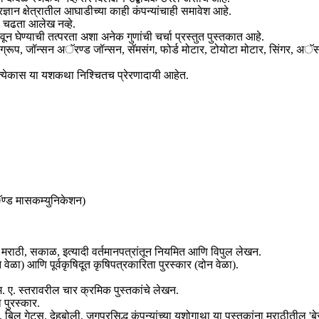
ज्ञान क्षेत्रातील आघाडीच्या काही कंपन्यांचाही समावेश आहे.
ा चढता आलेख नव्हे.
न घेण्याची तत्परता अशा अनेक गुणांची चर्चा प्रस्तुत पुस्तकात आहे.
यंस ग्रूप, जॉन्सन अॅरण्ड जॉन्सन, सॅमसंग, फोर्ड मोटार, टोयोटा मोटार, सिंगर, अ
्रत्येकास या यशकथा निश्चितच प्रेरणादायी आहेत.
ॅण्ड मासकम्युनिकेशन)
व्य मराठी, सकाळ, इत्यादी वर्तमानपत्रांतून नियमित आणि विपुल लेखन.
वेळा) आणि पूर्वकृषिदूत कृषिपत्रकारिता पुरस्कार (दोन वेळा).
एम. ए. स्तरावरील चार क्रमिक पुस्तकांचे लेखन.
 पुरस्कार.
िल गेट्स, देहबोली, जगप्रसिद्ध कंपन्यांच्या यशोगाथा या पुस्तकांना मराठीतील 'बेस