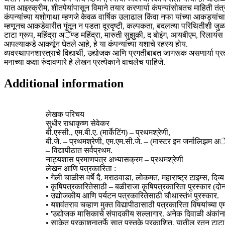
यात आइस्क्रीम, शीतपेयांपासून विमाने तयार करणार्या कंपन्यांसोबतच माहिती तंत्र
कंपन्यांच्या यशोगाथा म्हणजे केवळ वार्षिक उलाढाल किंवा नफा यांच्या आकड्यांच
म्हणूनच आकडेवारीत गुंतून न पडता दूरदृष्टी, कल्पकता, बदलत्या परिथितीशी जुळवू
टाटा ग्रूप, महिंद्रा अॅेण्ड महिंद्रा, मारुती सुझुकी, द बोइंग, आयबीएम, रिला
आपल्याकडे आकर्षून घेतले आहे, हे या कंपन्यांच्या यशाचे रहस्य होय.
व्यवस्थापनशास्त्राचे विद्यार्थी, उद्योजक आणि प्रगतीबाबत जागरूक असणार्या प
मनाच्या कक्षा रुंदावणारे हे लेखन प्रत्येकाने वाचलेच पाहिजे.
Additional information
लेखक परिचय
सुधीर राधाकृष्ण सेवेकर
बी.एस्सी., एम.बी.ए. (मार्केटिंग) – प्रथमश्रेणी,
बी.जे. – प्रथमश्रेणी, एम.एम.सी.जे. – (मास्टर इन जर्नालिझम अ
– विद्यापीठात सर्वप्रथम.
नाट्यशास प्रमाणपत्र अभ्यासक्रम – प्रथमश्रेणी
लेखन आणि पत्रकारिता :
• गेली चाळीस वर्षे दै. मराठवाडा, लोकमत, महाराष्ट्र टाइम्स, दि
• कृषिपत्रकारितेसाठी – बळीराजा कृषिपत्रकारिता पुरस्कार (दोन 
• उद्योजकीय आणि पर्यटन पत्रकारितेसाठी चौथास्तंभ पुरस्कार.
• यशवंतराव चव्हाण मुक्त विद्यापीठासाठी पत्रकारिता विषयांच्या 
• 'उद्योजक मासिकाचे संपादकीय सल्लागार. अनेक दिवाळी अंकांना
• साकेत प्रकाशनातर्फे सात पुस्तके प्रकाशित. यातील रतन टाटा, ब