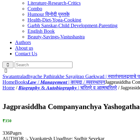
Literature-Research-Critics
Combo
Humour विनोदी पुस्तके
Health-Diet-Yoga-Cooking
Garbh Sanskar-Child Development-Parenting
English Book
Beauty-Savings-Vastushastra
Authors
About us
Contact Us
Swatantraladhyache Pathirakhe Sayajirao Gaekwad | स्वातंत्र्यलढ्याचे
Home
Books
𝑳𝒂𝒘 / 𝑴𝒂𝒏𝒂𝒈𝒆𝒎𝒆𝒏𝒕 | कायदा / व्यवस्थापन
Jagprasiddha Com
Home
/
𝑩𝒊𝒐𝒈𝒓𝒂𝒑𝒉𝒚 & 𝑨𝒖𝒕𝒐𝒃𝒊𝒐𝒈𝒓𝒂𝒑𝒉𝒚 | चरित्रे व आत्मचरित्रे
/ Jagprasid
Jagprasiddha Companyanchya Yashogatha | जगप
₹350
336Pages
AUTHOR :- Vyankatesh Upadhye; Sudhir Sevekar