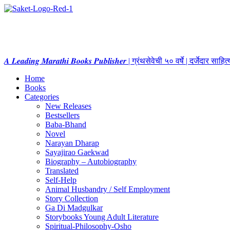
𝑨 𝑳𝒆𝒂𝒅𝒊𝒏𝒈 𝑴𝒂𝒓𝒂𝒕𝒉𝒊 𝑩𝒐𝒐𝒌𝒔 𝑷𝒖𝒃𝒍𝒊𝒔𝒉𝒆𝒓 | ग्रंथसेवेची ५० वर्षे | दर्जेदार स
Home
Books
Categories
New Releases
Bestsellers
Baba-Bhand
Novel
Narayan Dharap
Sayajirao Gaekwad
Biography – Autobiography
Translated
Self-Help
Animal Husbandry / Self Employment
Story Collection
Ga Di Madgulkar
Storybooks Young Adult Literature
Spiritual-Philosophy-Osho