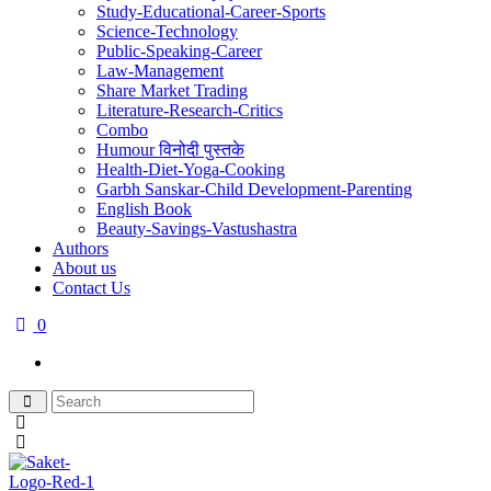
Study-Educational-Career-Sports
Science-Technology
Public-Speaking-Career
Law-Management
Share Market Trading
Literature-Research-Critics
Combo
Humour विनोदी पुस्तके
Health-Diet-Yoga-Cooking
Garbh Sanskar-Child Development-Parenting
English Book
Beauty-Savings-Vastushastra
Authors
About us
Contact Us
0