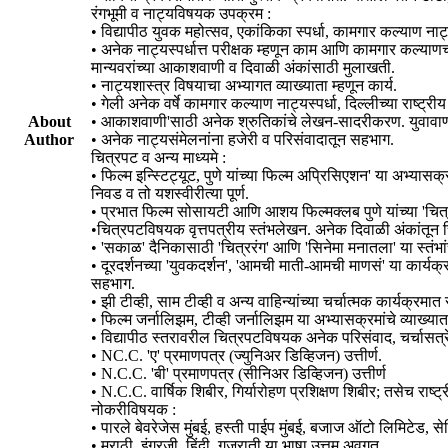
रंगभूमी व नाट्यविषयक उपक्रम :
• विद्यापीठ युवक महोत्सव, एकांकिका स्पर्धा, कामगार कल्याण नाट्य
• अनेक नाट्यस्पर्धात्त परीक्षक म्हणून काम आणि कामगार कल्याण
मान्यवरांच्या आकाशवाणी व दिवाळी अंकांसाठी मुलाखती.
• नाट्यशास्त्र विषयाचा अभ्यागत व्याख्याता म्हणून कार्य.
• गेली अनेक वर्षे कामगार कल्याण नाट्यस्पर्धा, दिल्लीच्या राष्ट्
About
• आकाशवाणी'साठी अनेक श्रुतिकांचे लेखन-सादरीकरण. युवावाणी,
Author
• अनेक नाट्यसंमेलनांना हजेरी व परिसंवादातून सहभाग.
चित्रपट व अन्य माध्यमे :
• फिल्म इन्स्टिट्यूट, पुणे यांच्या फिल्म अप्रिसिएशन' या अभ्यासक
निवड व तो यशस्वीरीत्या पूर्ण.
• प्रभात फिल्म सोसायटी आणि आशय फिल्मक्लब पुणे यांच्या 'चित्
•चित्रपटविषयक वृत्तपत्रीय स्तंभलेखन. अनेक दिवाळी अंकांतून च
• 'सकाळ' दैनिकासाठी 'चित्ररंग' आणि 'सिनेमा मनातला' या स्तंभांच
• दूरदर्शनच्या 'युवकदर्शन', 'आमची माती-आमची माणसं' या कार्यक्
सहभाग.
• झी टीव्ही, साम टीव्ही व अन्य वाहिन्यांच्या चर्चात्मक कार्यक्रमा
• फिल्म जर्नालिझम, टीव्ही जर्नालिझम या अभ्यासक्रमांचे व्याख्यात
• विद्यापीठ स्तरावरील चित्रपटविषयक अनेक परिसंवाद, चर्चासत्र
• NC.C. 'ए' प्रमाणपत्र (ज्युनिअर डिव्हिजन) उत्तीर्ण.
• N.C.C. 'बी' प्रमाणपत्र (सीनिअर डिव्हिजन) उत्तीर्ण
• N.C.C. वार्षिक शिबीर, गिर्यारोहण प्रशिक्षण शिबीर; तसेच राष्
नोकरीविषयक :
• पारले बेवरेजेस मुंबई, हस्ती पाईप मुंबई, बजाज ऑटो लिमिटेड, स
• मराठी, इंग्रजी, हिंदी, गुजराती या भाषा उत्तम अवगत.