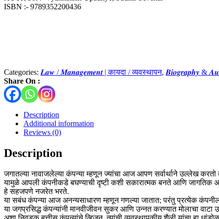
ISBN :- 9789352200436
Categories:
𝑳𝒂𝒘 / 𝑴𝒂𝒏𝒂𝒈𝒆𝒎𝒆𝒏𝒕 | कायदा / व्यवस्थापन
,
𝑩𝒊𝒐𝒈𝒓𝒂𝒑𝒉𝒚 & 𝑨
Share On :
Description
Additional information
Reviews (0)
Description
जगातल्या नावाजलेल्या कंपन्या म्हणून ज्यांचा आज आपण सर्वार्थाने उल्लेख करतो त्
यामुळे आपली कंपनीकडे बघण्याची दृष्टी कशी सकारात्मक बनते आणि जागतिक अर
हे सहजपणे नजरेत भरते.
या सबंध कंपन्या आज अनन्यसाधारण म्हणून गणल्या जातात; परंतु प्रत्येक कंपनील
या जगप्रसिद्ध कंपन्यांनी मानवीजीवन सुकर आणि उन्नत करण्यात मोलाचा वाटा
अशा निवडक बत्तीस कंपन्यांचे व्हिजन, त्यांची व्यवस्थापकीय शैली यांचा हा धां