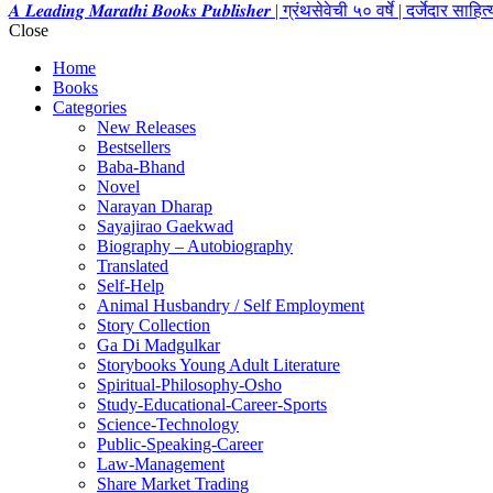
𝑨 𝑳𝒆𝒂𝒅𝒊𝒏𝒈 𝑴𝒂𝒓𝒂𝒕𝒉𝒊 𝑩𝒐𝒐𝒌𝒔 𝑷𝒖𝒃𝒍𝒊𝒔𝒉𝒆𝒓 | ग्रंथसेवेची ५० वर्षे | दर्जेदार स
Close
Home
Books
Categories
New Releases
Bestsellers
Baba-Bhand
Novel
Narayan Dharap
Sayajirao Gaekwad
Biography – Autobiography
Translated
Self-Help
Animal Husbandry / Self Employment
Story Collection
Ga Di Madgulkar
Storybooks Young Adult Literature
Spiritual-Philosophy-Osho
Study-Educational-Career-Sports
Science-Technology
Public-Speaking-Career
Law-Management
Share Market Trading