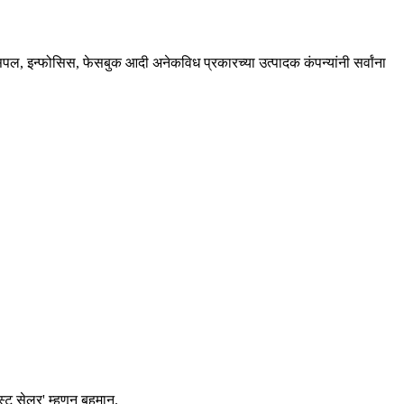
ॅसपल, इन्फोसिस, फेसबुक आदी अनेकविध प्रकारच्या उत्पादक कंपन्यांनी सर्वांना
्ट सेलर' म्हणून बहुमान.