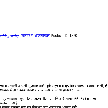
𝒕𝒐𝒃𝒊𝒐𝒈𝒓𝒂𝒑𝒉𝒚 | चरित्रे व आत्मचरित्रे
Product ID:
1870
या कंपन्यांनी आपली सुरुवात कशी दुर्दम्य इच्छा व दृढ विश्वासाच्या बळावर केली, हे
्थव्यवस्थेला भक्कम बनवण्यास या कंपन्या कसा हातभार लावतात,
ा प्रारंभकाळी खूप मोठ्या अडचणीला सामोरे जावे लागले हेही तेवढेच सत्य.
 उचललेला आहे.
डोळा केवळ रंजकच नव्हे तर विलक्षण उद्बोधक ठरेल असाच आहे.