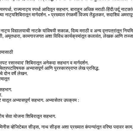
स्पर्धा, राज्यनाट्य स्पर्धा आदितून सहभाग. बाराहून अधिक मराठी-हिंदी/उर्दू नाटकां
च्या नाट्यशिबिरातून मार्गदर्शन. • प्रख्यात रंगकर्मी विजय तेंडुलकर, सदाशिव अ
रीय नाट्य विद्यालयाची नाटके यांविषयी सकाळ, दिव्य मराठी व अन्य वृत्तपत्रांतून निय
 अमृतधारा, कामगारजगत अशा विविध कार्यक्रमांतून कलावंत, लेखक आणि तज्जा म्ह
्रमासाठी
रपट रसास्वाद' शिबिरातून अनेकदा सहभाग व मार्गदर्शन.
ित्रपटविषयक अभ्यासपूर्ण आणि पुरस्कारप्राप्त लेख प्रसिद्ध.
े दोन वर्षे लेखन.
रमातून
त सहभाग.
ा.
े यातून अभ्यासपूर्ण सहभाग. अभ्यासेतर उपक्रम :
ट्रीय सेवा योजना शिबिरातून सहभाग.
ेमिनीस व्हेजिटेबल सीड्स, नाथ सीड्स अशा प्रख्यात कंपन्यांतून वरिष्ठ पदावर काम.