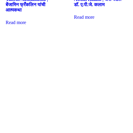
बेंजामिन फ्रँकलिन यांची
डॉ. ए.पी.जे. कलाम
आत्मकथा
Read more
Read more