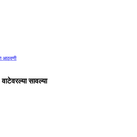
णि आठवणी
ाटेवरल्या सावल्या