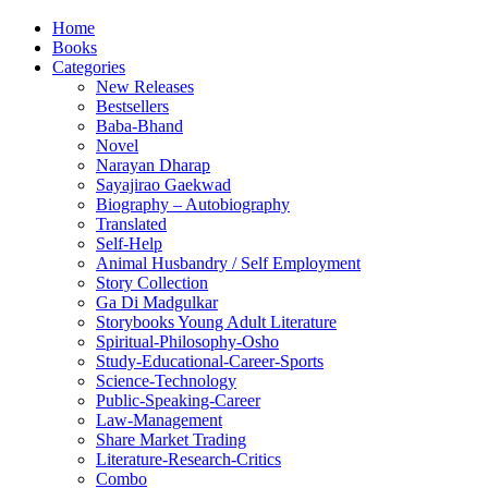
Home
Books
Categories
New Releases
Bestsellers
Baba-Bhand
Novel
Narayan Dharap
Sayajirao Gaekwad
Biography – Autobiography
Translated
Self-Help
Animal Husbandry / Self Employment
Story Collection
Ga Di Madgulkar
Storybooks Young Adult Literature
Spiritual-Philosophy-Osho
Study-Educational-Career-Sports
Science-Technology
Public-Speaking-Career
Law-Management
Share Market Trading
Literature-Research-Critics
Combo