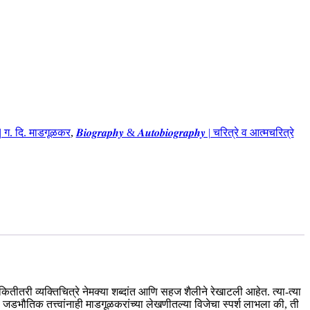
𝒓 | ग. दि. माडगूळकर
,
𝑩𝒊𝒐𝒈𝒓𝒂𝒑𝒉𝒚 & 𝑨𝒖𝒕𝒐𝒃𝒊𝒐𝒈𝒓𝒂𝒑𝒉𝒚 | चरित्रे व आत्मचरित्रे
 कितीतरी व्यक्तिचित्रे नेमक्या शब्दांत आणि सहज शैलीने रेखाटली आहेत. त्या-त्या
जडभौतिक तत्त्वांनाही माडगूळकरांच्या लेखणीतल्या विजेचा स्पर्श लाभला की, ती