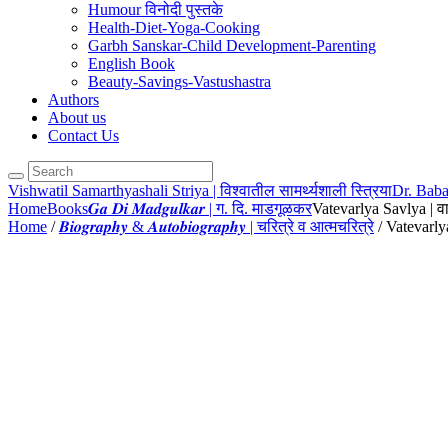
Humour विनोदी पुस्तके
Health-Diet-Yoga-Cooking
Garbh Sanskar-Child Development-Parenting
English Book
Beauty-Savings-Vastushastra
Authors
About us
Contact Us
Vishwatil Samarthyashali Striya | विश्वातील सामर्थ्यशाली स्त्रिया
Dr. Baba
Home
Books
𝑮𝒂 𝑫𝒊 𝑴𝒂𝒅𝒈𝒖𝒍𝒌𝒂𝒓 | ग. दि. माडगूळकर
Vatevarlya Savlya | वा
Home
/
𝑩𝒊𝒐𝒈𝒓𝒂𝒑𝒉𝒚 & 𝑨𝒖𝒕𝒐𝒃𝒊𝒐𝒈𝒓𝒂𝒑𝒉𝒚 | चरित्रे व आत्मचरित्रे
/ Vatevarlya