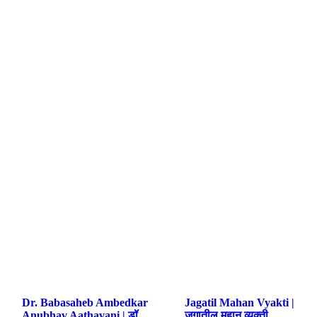
Dr. Babasaheb Ambedkar
Jagatil Mahan Vyakti |
Anubhav Aathavani | डॉ.
जगातील महान व्यक्ती