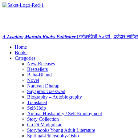
𝑨 𝑳𝒆𝒂𝒅𝒊𝒏𝒈 𝑴𝒂𝒓𝒂𝒕𝒉𝒊 𝑩𝒐𝒐𝒌𝒔 𝑷𝒖𝒃𝒍𝒊𝒔𝒉𝒆𝒓 | ग्रंथसेवेची ५० वर्षे | दर्जेदार स
Home
Books
Categories
New Releases
Bestsellers
Baba-Bhand
Novel
Narayan Dharap
Sayajirao Gaekwad
Biography – Autobiography
Translated
Self-Help
Animal Husbandry / Self Employment
Story Collection
Ga Di Madgulkar
Storybooks Young Adult Literature
Spiritual-Philosophy-Osho