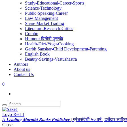
Study-Educational-Career-Sports
Science-Technology
Public-Speaking-Career
Law-Management
Share Market Trading
Literature-Research-Critics
Combo
Humour विनोदी पुस्तके
Health-Diet-Yoga-Cooking
Garbh Sanskar-Child Development-Parenting
English Book
Beauty-Savings-Vastushastra
Authors
About us
Contact Us
0
𝑨 𝑳𝒆𝒂𝒅𝒊𝒏𝒈 𝑴𝒂𝒓𝒂𝒕𝒉𝒊 𝑩𝒐𝒐𝒌𝒔 𝑷𝒖𝒃𝒍𝒊𝒔𝒉𝒆𝒓 | ग्रंथसेवेची ५० वर्षे | दर्जेदार स
Close