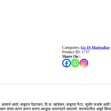
Categories:
𝑮𝒂 𝑫𝒊 𝑴𝒂𝒅𝒈𝒖𝒍𝒌
Product ID:
1737
Share On :
, आचार्य अत्रे, बाबूराव पेंढारकर, वि.स. खांडेकर, बाबूराव पेंटर, सुधीर फडके आदी
क्षण संयम धारण करुन करुण-व्याकूळ भावस्पंदने उमटवते. चराचरातील अमूर्त किंवा 