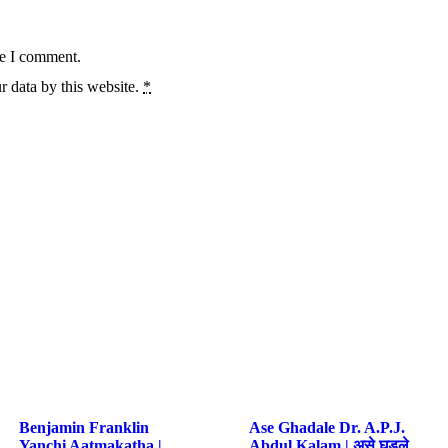
me I comment.
r data by this website.
*
Benjamin Franklin
Ase Ghadale Dr. A.P.J.
Yanchi Aatmakatha |
Abdul Kalam | असे घडले