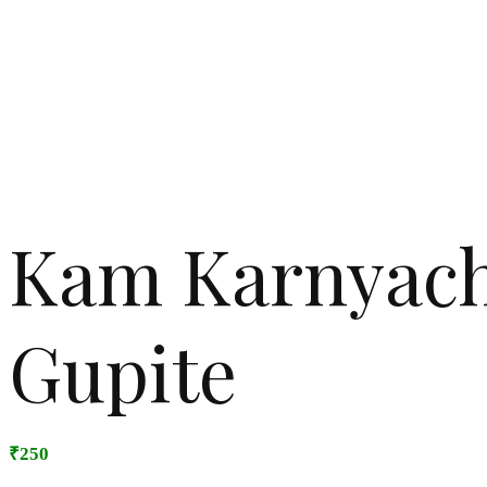
Kam Karnyach
Gupite
₹250