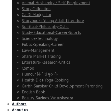
Animal Husbandry / Self Employment
Story Collection
Ga Di Madgulkar
Storybooks Young Adult Literature
Spiritual-Philosophy-Osho
Study-Educational-Career-Sports
Science-Technology
Public-Speaking-Career
Law-Management
Share Market Trading
Literature-Research-Critics
Combo
Humour विनोदी पुस्तके
Health-Diet-Yoga-Cooking
Garbh Sanskar-Child Development-Parenting
English Book
Beauty-Savings-Vastushastra
Authors
About us