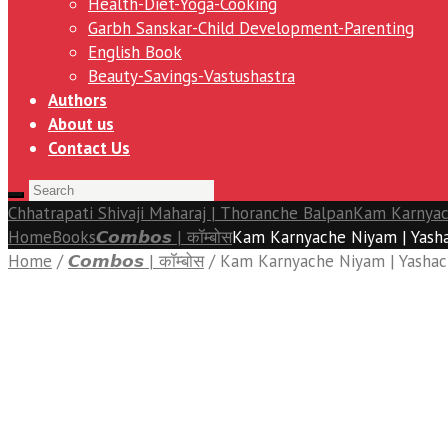
Health-Diet-Yoga-Cooking
Garbh Sanskar-Child Development-Parenting
English Book
Beauty-Savings-Vastushastra
Authors
About us
Contact Us
Chhatrapati Shivaji Maharaj | Thoranche Balpan
Kam Karnyach
Home
Books
𝘾𝙤𝙢𝙗𝙤𝙨 | कॉम्बोस
Kam Karnyache Niyam | Yasha
Home
/
𝘾𝙤𝙢𝙗𝙤𝙨 | कॉम्बोस
/ Kam Karnyache Niyam | Yashac