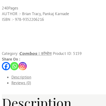
240Pages
AUTHOR :- Brian Tracy, Pankaj Karnade
ISBN :- 978-9352206216
Category:
𝘾𝙤𝙢𝙗𝙤𝙨 | कॉम्बोस
Product ID:
5159
Share On :
Description
Reviews (0)
Description