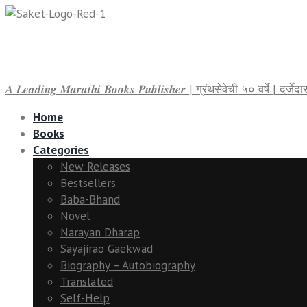
𝑨 𝑳𝒆𝒂𝒅𝒊𝒏𝒈 𝑴𝒂𝒓𝒂𝒕𝒉𝒊 𝑩𝒐𝒐𝒌𝒔 𝑷𝒖𝒃𝒍𝒊𝒔𝒉𝒆𝒓 | ग्रंथसेवेची ५० वर्षे | द
Home
Books
Categories
New Releases
Bestsellers
Baba-Bhand
Novel
Narayan Dharap
Sayajirao Gaekwad
Biography – Autobiography
Translated
Self-Help