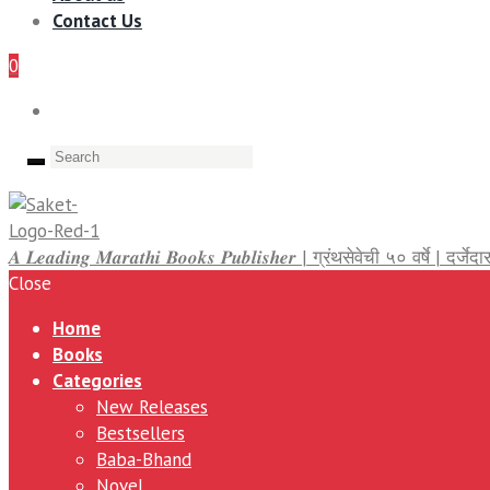
Contact Us
0
𝑨 𝑳𝒆𝒂𝒅𝒊𝒏𝒈 𝑴𝒂𝒓𝒂𝒕𝒉𝒊 𝑩𝒐𝒐𝒌𝒔 𝑷𝒖𝒃𝒍𝒊𝒔𝒉𝒆𝒓 | ग्रंथसेवेची ५० वर्षे | द
Close
Home
Books
Categories
New Releases
Bestsellers
Baba-Bhand
Novel