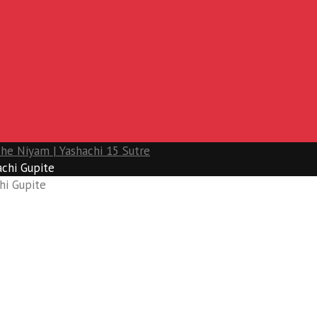
e Niyam | Yashachi 15 Sutre
chi Gupite
hi Gupite