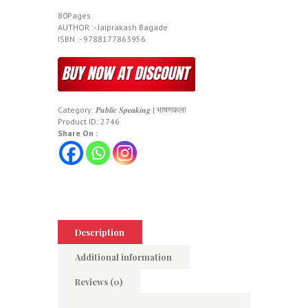
80Pages
AUTHOR :- Jaiprakash Bagade
ISBN :- 9788177863956
Category:
𝑷𝒖𝒃𝒍𝒊𝒄 𝑺𝒑𝒆𝒂𝒌𝒊𝒏𝒈 | भाषणकला
Product ID:
2746
Share On :
Description
Additional information
Reviews (0)