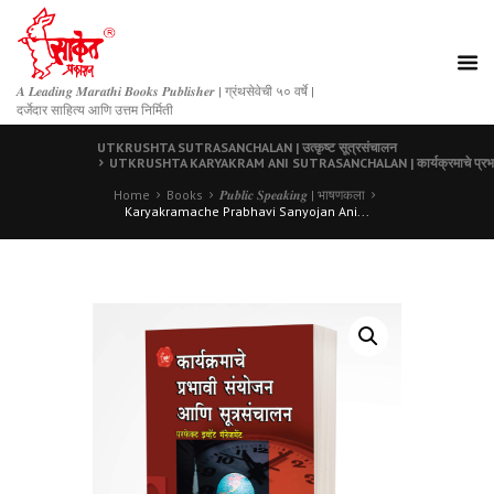
𝑨 𝑳𝒆𝒂𝒅𝒊𝒏𝒈 𝑴𝒂𝒓𝒂𝒕𝒉𝒊 𝑩𝒐𝒐𝒌𝒔 𝑷𝒖𝒃𝒍𝒊𝒔𝒉𝒆𝒓 | ग्रंथसेवेची ५० वर्षे |
दर्जेदार साहित्य आणि उत्तम निर्मिती
UTKRUSHTA SUTRASANCHALAN | उत्कृष्ट सूत्रसंचालन
UTKRUSHTA KARYAKRAM ANI SUTRASANCHALAN | कार्यक्रमाचे प्रभावी
Home
Books
𝑷𝒖𝒃𝒍𝒊𝒄 𝑺𝒑𝒆𝒂𝒌𝒊𝒏𝒈 | भाषणकला
Karyakramache Prabhavi Sanyojan Ani...