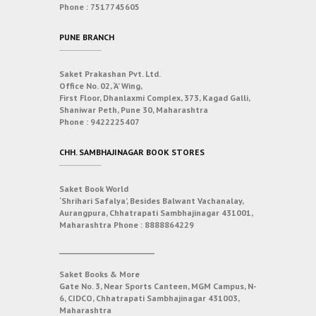
Phone :
7517745605
PUNE BRANCH
Saket Prakashan Pvt. Ltd.
Office No. 02, ‘A’ Wing,
First Floor, Dhanlaxmi Complex, 373, Kagad Galli,
Shaniwar Peth, Pune 30, Maharashtra
Phone :
9422225407
CHH. SAMBHAJINAGAR BOOK STORES
Saket Book World
‘Shrihari Safalya’, Besides Balwant Vachanalay,
Aurangpura, Chhatrapati Sambhajinagar 431001,
Maharashtra
Phone :
8888864229
___________________________
Saket Books & More
Gate No. 3, Near Sports Canteen, MGM Campus, N-
6, CIDCO, Chhatrapati Sambhajinagar 431003,
Maharashtra