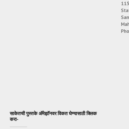
115
Sta
Sam
Mah
Pho
साकेतची पुस्तके अ‍ॅमेझॉनवर विकत घेण्यासाठी क्लिक
करा-