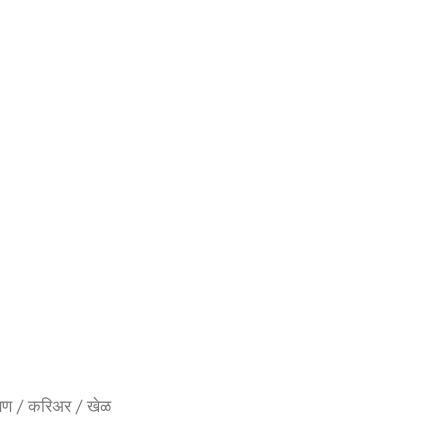
 | शिक्षण / करिअर / खेळ