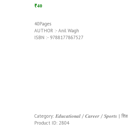
₹40
40Pages
AUTHOR :- Anil Wagh
ISBN :- 9788177867527
Category:
𝑬𝒅𝒖𝒄𝒂𝒕𝒊𝒐𝒏𝒂𝒍 / 𝑪𝒂𝒓𝒆𝒆𝒓 / 𝑺𝒑𝒐𝒓𝒕𝒔
Product ID:
2804