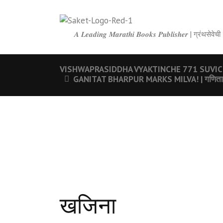
𝑨 𝑳𝒆𝒂𝒅𝒊𝒏𝒈 𝑴𝒂𝒓𝒂𝒕𝒉𝒊 𝑩𝒐𝒐𝒌𝒔 𝑷𝒖𝒃𝒍𝒊𝒔𝒉𝒆𝒓 | ग्रंथ
VISHWAPRASIDDHA VYAKTINCHE 771 SUVICHAR | वि
GANITAT BHARPUR MARKS MILVA! | गणितात भर
खजिना