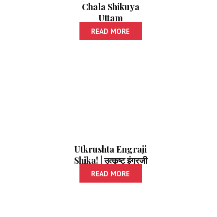
Chala Shikuya
Uttam
Nibandhalekhan |
READ MORE
चला शिकूया उत्तम
निबंधलेखन
Utkrushta Engraji
Shika! | उत्कृष्ट इंग्रजी
शिका!
READ MORE