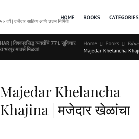
HOME
BOOKS
CATEGORIES
सेवेची ५० वर्षे | दर्जेदार साहित्य आणि उत्तम निर्मिती
श्वप्रसिद्ध व्यक्तींचे 771 सुविचार
Home
Books
𝑬𝒅𝒖
पूर मार्क्स मिळवा!
Majedar Khelancha Khajin
Majedar Khelancha
Khajina | मजेदार खेळांचा