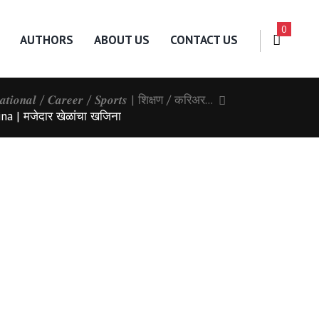
0
AUTHORS
ABOUT US
CONTACT US
𝒂𝒕𝒊𝒐𝒏𝒂𝒍 / 𝑪𝒂𝒓𝒆𝒆𝒓 / 𝑺𝒑𝒐𝒓𝒕𝒔 | शिक्षण / करिअर...
a | मजेदार खेळांचा खजिना