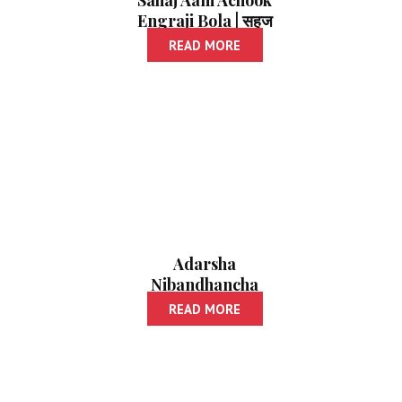
Sahaj Aani Achook
Engraji Bola | सहज
आणि अचूक इंग्रजी बोला
READ MORE
Adarsha
Nibandhancha
Sangraha | आदर्श
READ MORE
निबंधांचा संग्रह