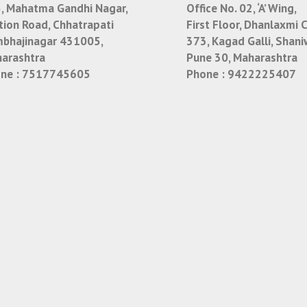
, Mahatma Gandhi Nagar,
Office No. 02, ‘A’ Wing,
tion Road, Chhatrapati
First Floor, Dhanlaxmi 
bhajinagar 431005,
373, Kagad Galli, Shani
arashtra
Pune 30, Maharashtra
ne :
7517745605
Phone :
9422225407