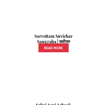
Sarvottam Suvichar
Sangraha | सर्वोत्तम
सुविचार संग्रह
READ MORE