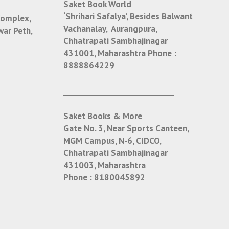
Saket Book World
‘Shrihari Safalya’, Besides Balwant
Complex,
Vachanalay, Aurangpura,
war Peth,
Chhatrapati Sambhajinagar
431001, Maharashtra
Phone :
8888864229
___________________________
Saket Books & More
Gate No. 3, Near Sports Canteen,
MGM Campus, N-6, CIDCO,
Chhatrapati Sambhajinagar
431003, Maharashtra
Phone :
8180045892