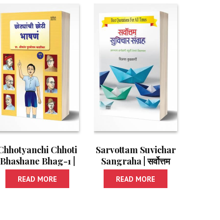
Chhotyanchi Chhoti
Sarvottam Suvichar
Bhashane Bhag-1 |
Sangraha | सर्वोत्तम
छोट्यांची छोटी भाषणे- 1
सुविचार संग्रह
READ MORE
READ MORE