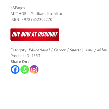
48Pages
AUTHOR :- Shrikant Kashikar
ISBN :- 9789352202270
Category:
𝑬𝒅𝒖𝒄𝒂𝒕𝒊𝒐𝒏𝒂𝒍 / 𝑪𝒂𝒓𝒆𝒆𝒓 / 𝑺𝒑𝒐𝒓𝒕𝒔 | शिक्षण / करिअ
Product ID:
1553
Share On :