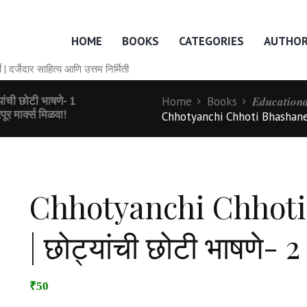
HOME
BOOKS
CATEGORIES
AUTHO
० वर्षे | दर्जेदार साहित्य आणि उत्तम निर्मिती
ी छोटी भाषणे- 1
Home
Books
𝑬𝒅𝒖𝒄𝒂𝒕𝒊𝒐
मार्क्स मिळवा!
Chhotyanchi Chhoti Bhashane B
Chhotyanchi Chhot
| छोट्यांची छोटी भाषणे- 2
₹50