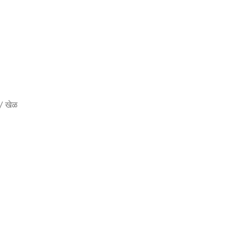
र / खेळ