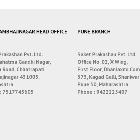
SAMBHAJINAGAR HEAD OFFICE
PUNE BRANCH
Prakashan Pvt. Ltd.
Saket Prakashan Pvt. Ltd.
ahatma Gandhi Nagar,
Office No. 02, ‘A’ Wing,
n Road, Chhatrapati
First Floor, Dhanlaxmi Com
jinagar 431005,
373, Kagad Galli, Shaniwar
shtra
Pune 30, Maharashtra
:
7517745605
Phone :
9422225407