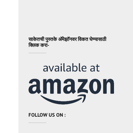
साकेतची पुस्तके अ‍ॅमेझॉनवर विकत घेण्यासाठी
क्लिक करा-
FOLLOW US ON :