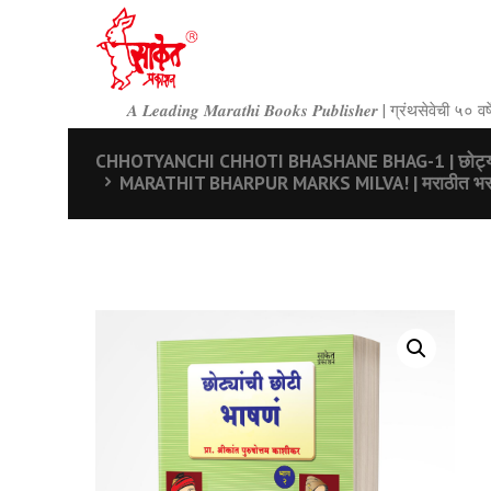
𝑨 𝑳𝒆𝒂𝒅𝒊𝒏𝒈 𝑴𝒂𝒓𝒂𝒕𝒉𝒊 𝑩𝒐𝒐𝒌𝒔 𝑷𝒖𝒃𝒍𝒊𝒔𝒉𝒆𝒓 | ग्रंथसेवेची ५
CHHOTYANCHI CHHOTI BHASHANE BHAG-1 | छोट्यांच
MARATHIT BHARPUR MARKS MILVA! | मराठीत भरपूर 