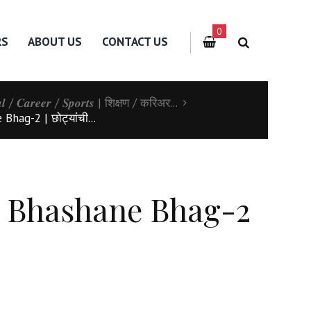
0
RS
ABOUT US
CONTACT US
𝒂𝒍 / 𝑪𝒂𝒓𝒆𝒆𝒓 / 𝑺𝒑𝒐𝒓𝒕𝒔 | शिक्षण / करिअर...
hag-2 | छोट्यांची...
i Bhashane Bhag-2