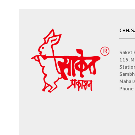
CHH. 
Saket 
115, M
Statio
Sambha
Mahara
Phone 