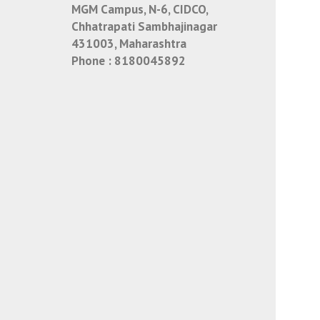
MGM Campus, N-6, CIDCO,
Chhatrapati Sambhajinagar
431003, Maharashtra
Phone :
8180045892