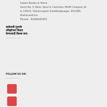
Saket Books & More
Gate No. 3, Near Sports Canteen, MGM Campus, N-
6, CIDCO, Chhatrapati Sambhajinagar 431003,
Maharashtra
Phone :
8180045892
साकेतची पुस्तके
अ‍ॅमेझॉनवर विकत
घेण्यासाठी क्लिक करा-
FOLLOW US ON :