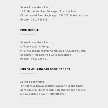
Saket Prakashan Pvt. Ltd.
115, Mahatma Gandhi Nagar, Station Road,
Chhatrapati Sambhajinagar 431005, Maharashtra
Phone :
7517745605
PUNE BRANCH
Saket Prakashan Pvt. Ltd.
Office No. 02, ‘A’ Wing,
First Floor, Dhanlaxmi Complex, 373, Kagad Galli,
Shaniwar Peth, Pune 30, Maharashtra
Phone :
9422225407
CHH. SAMBHAJINAGAR BOOK STORES
Saket Book World
‘Shrihari Safalya’, Besides Balwant Vachanalay,
Aurangpura, Chhatrapati Sambhajinagar 431001,
Maharashtra
Phone :
8888864229
___________________________