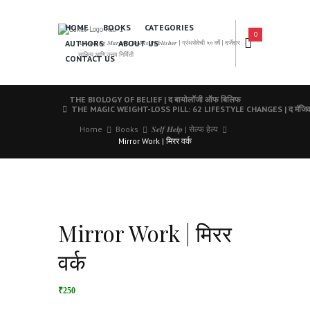
HOME
BOOKS
CATEGORIES
0
AUTHORS
ABOUT US
𝑨 𝑳𝒆𝒂𝒅𝒊𝒏𝒈 𝑴𝒂𝒓𝒂𝒕𝒉𝒊 𝑩𝒐𝒐𝒌𝒔 𝑷𝒖𝒃𝒍𝒊𝒔𝒉𝒆𝒓 | ग्रंथसेवेची ५० वर्षे | दर्जेदार
साहित्य आणि उत्तम निर्मिती
CONTACT US
THE BIOLOGY OF BELIEF | द बायोलॉजी ऑफ बिलिफ
THE MAGIC WEIGHT-LOSS PILL: 62 LIFESTYLE CHANGES | द मॅजिक 
Home
Books
𝑺𝒆𝒍𝒇 𝑯𝒆𝒍𝒑 | सेल्फ हेल्प
Mirror Work | मिरर वर्क
Mirror Work | मिरर
वर्क
₹250