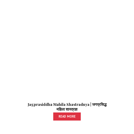
Jagprasiddha Mahila Shastradnya | जगप्रसिद्ध
महिला शास्त्रज्ञ
READ MORE