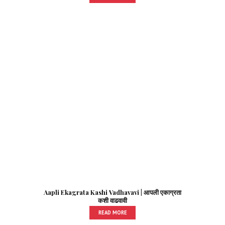
Aapli Ekagrata Kashi Vadhavavi | आपली एकाग्रता
कशी वाढवावी
READ MORE