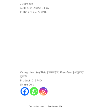
208Pages
AUTHOR: Louise L. Hay
ISBN: 9789352202850
Categories:
𝑺𝒆𝒍𝒇 𝑯𝒆𝒍𝒑 | सेल्फ हेल्प
,
𝑻𝒓𝒂𝒏𝒔𝒍𝒂𝒕𝒆𝒅 | अनुवादित
पुस्तके
Product ID:
3740
Share On :
Description
Reviews (0)