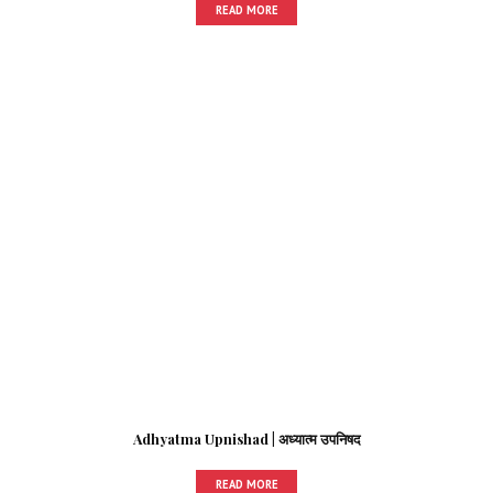
READ MORE
Adhyatma Upnishad | अध्यात्म उपनिषद
READ MORE