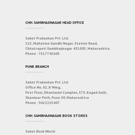
CHH. SAMBHAJINAGAR HEAD OFFICE
Saket Prakashan Pvt. Ltd.
115, Mahatma Gandhi Nagar, Station Road,
Chhatrapati Sambhajinagar 431005, Maharashtra
Phone :
7517745605
PUNE BRANCH
Saket Prakashan Pvt. Ltd.
Office No. 02, ‘A’ Wing,
First Floor, Dhanlaxmi Complex, 373, Kagad Galli,
Shaniwar Peth, Pune 30, Maharashtra
Phone :
9422225407
CHH. SAMBHAJINAGAR BOOK STORES
Saket Book World