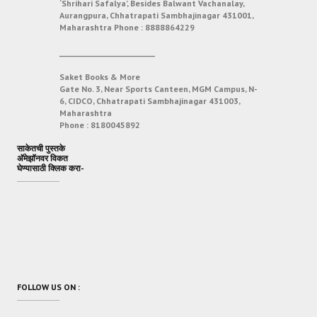
‘Shrihari Safalya’, Besides Balwant Vachanalay,
Aurangpura, Chhatrapati Sambhajinagar 431001,
Maharashtra
Phone :
8888864229
___________________________
Saket Books & More
Gate No. 3, Near Sports Canteen, MGM Campus, N-
6, CIDCO, Chhatrapati Sambhajinagar 431003,
Maharashtra
Phone :
8180045892
साकेतची पुस्तके
अ‍ॅमेझॉनवर विकत
घेण्यासाठी क्लिक करा-
FOLLOW US ON :