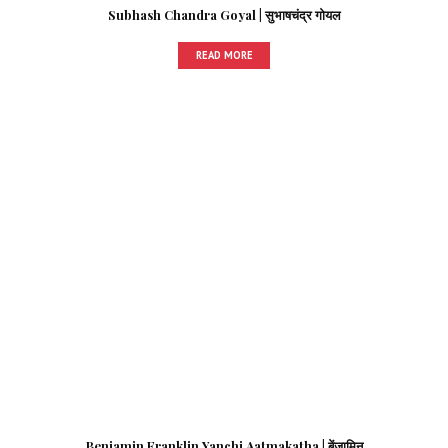
Subhash Chandra Goyal | सुभाषचंद्र गोयल
READ MORE
Benjamin Franklin Yanchi Aatmakatha | बेंजामिन