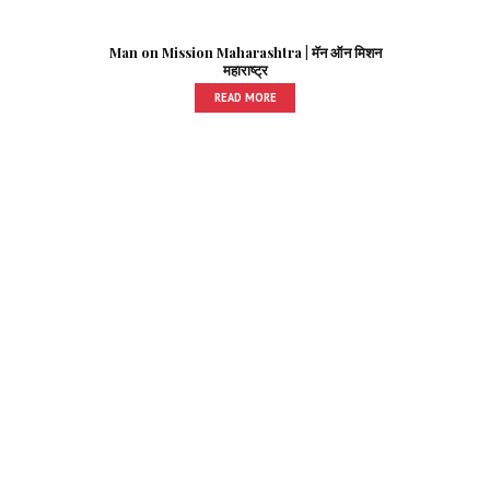
Man on Mission Maharashtra | मॅन ऑन मिशन
महाराष्ट्र
READ MORE