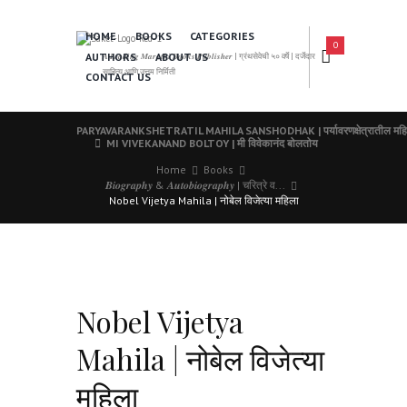
HOME
BOOKS
CATEGORIES
0
AUTHORS
ABOUT US
𝑨 𝑳𝒆𝒂𝒅𝒊𝒏𝒈 𝑴𝒂𝒓𝒂𝒕𝒉𝒊 𝑩𝒐𝒐𝒌𝒔 𝑷𝒖𝒃𝒍𝒊𝒔𝒉𝒆𝒓 | ग्रंथसेवेची ५० वर्षे | दर्जेदार
साहित्य आणि उत्तम निर्मिती
CONTACT US
PARYAVARANKSHETRATIL MAHILA SANSHODHAK | पर्यावरणक्षेत्रातील महि
MI VIVEKANAND BOLTOY | मी विवेकानंद बोलतोय
Home
Books
𝑩𝒊𝒐𝒈𝒓𝒂𝒑𝒉𝒚 & 𝑨𝒖𝒕𝒐𝒃𝒊𝒐𝒈𝒓𝒂𝒑𝒉𝒚 | चरित्रे व...
Nobel Vijetya Mahila | नोबेल विजेत्या महिला
Nobel Vijetya
Mahila | नोबेल विजेत्या
महिला