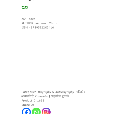
₹275
264Pages
AUTHOR :- Asharani Vhora
ISBN :- 9789352202416
Categories:
𝑩𝒊𝒐𝒈𝒓𝒂𝒑𝒉𝒚 & 𝑨𝒖𝒕𝒐𝒃𝒊𝒐𝒈𝒓𝒂𝒑𝒉𝒚 | चरित्रे व
आत्मचरित्रे
,
𝑻𝒓𝒂𝒏𝒔𝒍𝒂𝒕𝒆𝒅 | अनुवादित पुस्तके
Product ID:
1638
Share On :