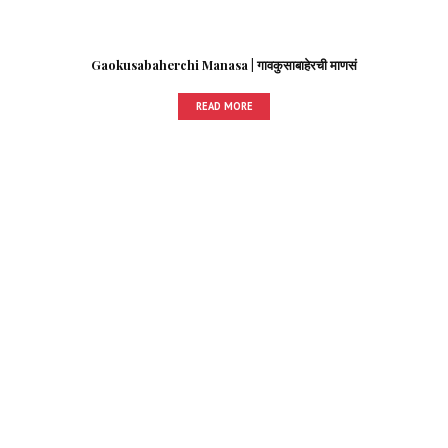
Gaokusabaherchi Manasa | गावकुसाबाहेरची माणसं
READ MORE