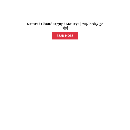
Samrat Chandragupt Mourya | सम्राट चंद्रगुप्त
मौर्य
READ MORE