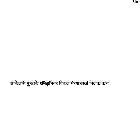
Pho
साकेतची पुस्तके अ‍ॅमेझॉनवर विकत घेण्यासाठी क्लिक करा-