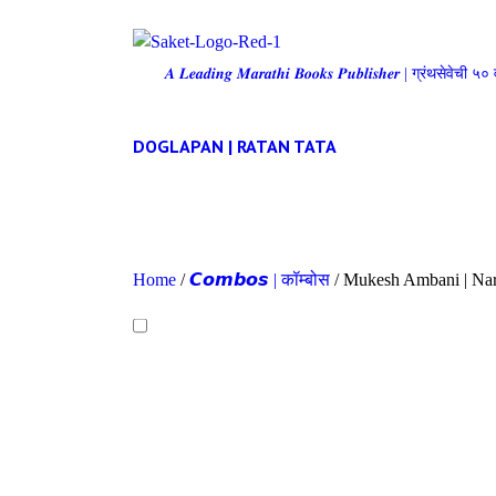
𝑨 𝑳𝒆𝒂𝒅𝒊𝒏𝒈 𝑴𝒂𝒓𝒂𝒕𝒉𝒊 𝑩𝒐𝒐𝒌𝒔 𝑷𝒖𝒃𝒍𝒊𝒔𝒉𝒆𝒓 | ग्रंथसेवेच
DOGLAPAN | RATAN TATA
Home
/
𝘾𝙤𝙢𝙗𝙤𝙨 | कॉम्बोस
/ Mukesh Ambani | Na