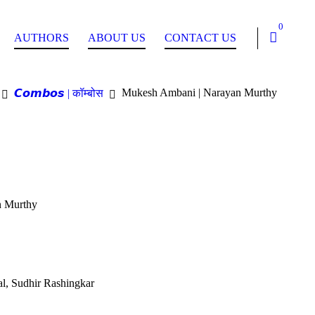
0
AUTHORS
ABOUT US
CONTACT US
Mukesh Ambani | Narayan Murthy
𝘾𝙤𝙢𝙗𝙤𝙨 | कॉम्बोस
n Murthy
, Sudhir Rashingkar