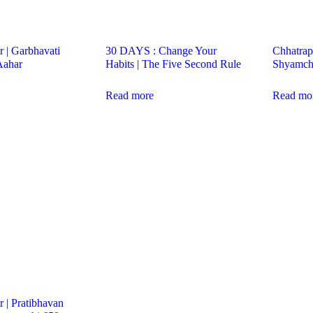
 | Garbhavati
30 DAYS : Change Your
Chhatrapa
Aahar
Habits | The Five Second Rule
Shyamch
Read more
Read mo
 | Pratibhavan