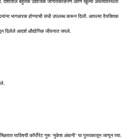
ढ रोवली. देशातील बहुतेक उद्योजक जागतिकीकरण आणि खुल्या अर्थव्यवस्थेला
मचार्‍यांना भागधारक होण्याची संधी उपलब्ध करून दिली. आपल्या वैयक्तिक
लून दिलेले आदर्श औद्योगिक जीवनात जपले.
ले.
छितात याविषयी कॉर्पोरेट गुरू ‘मुकेश अंबानी’ या पुस्तकातून जाणून घ्या.