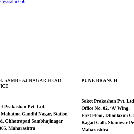
nyasathi 650
H. SAMBHAJINAGAR HEAD
PUNE BRANCH
ICE
Saket Prakashan Pvt. Ltd
et Prakashan Pvt. Ltd.
Office No. 02, ‘A’ Wing,
, Mahatma Gandhi Nagar, Station
First Floor, Dhanlaxmi C
d, Chhatrapati Sambhajinagar
Kagad Galli, Shaniwar Pe
005, Maharashtra
Maharashtra