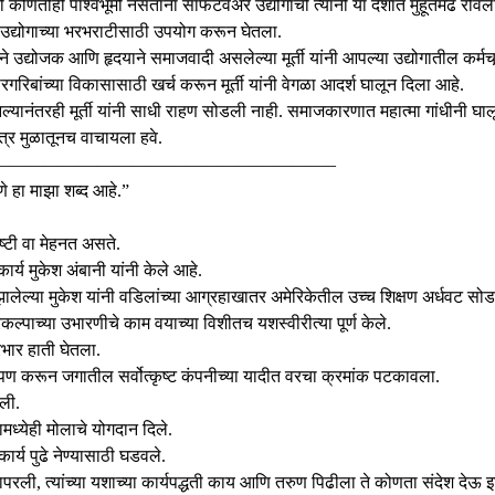
सायाची कोणतीही पार्श्वभूमी नसताना सॉफटवेअर उद्योगाची त्यांनी या देशात मुहूर्तमे
उद्योगाच्या भरभराटीसाठी उपयोग करून घेतला.
क्याने उद्योजक आणि हृदयाने समाजवादी असलेल्या मूर्ती यांनी आपल्या उद्योगातील कर्
रगरिबांच्या विकासासाठी खर्च करून मूर्ती यांनी वेगळा आदर्श घालून दिला आहे.
्यानंतरही मूर्ती यांनी साधी राहण सोडली नाही. समाजकारणात महात्मा गांधीनी घा
रित्र मुळातूनच वाचायला हवे.
———————————————————–
रणे हा माझा शब्द आहे.”
ृष्टी वा मेहनत असते.
ार्य मुकेश अंबानी यांनी केले आहे.
 झालेल्या मुकेश यांनी वडिलांच्या आग्रहाखातर अमेरिकेतील उच्च शिक्षण अर्धवट सोड
रकल्पाच्या उभारणीचे काम वयाच्या विशीतच यशस्वीरीत्या पूर्ण केले.
रभार हाती घेतला.
पर्दापण करून जगातील सर्वोत्कृष्ट कंपनीच्या यादीत वरचा क्रमांक पटकावला.
रली.
यामध्येही मोलाचे योगदान दिले.
ार्य पुढे नेण्यासाठी घडवले.
ापरली, त्यांच्या यशाच्या कार्यपद्धती काय आणि तरुण पिढीला ते कोणता संदेश देऊ इच्