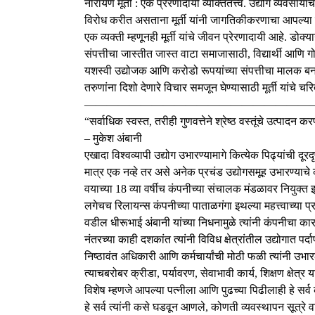
नारायण मूर्ती : एक प्रेरणादायी व्यक्तितत्त्व. उद्योग व्यव
विरोध करीत असताना मूर्ती यांनी जागतिकीकरणाचा आपल्या 
एक व्यक्ती म्हणूनही मूर्ती यांचे जीवन प्रेरणादायी आहे. डो
संपत्तीचा जास्तीत जास्त वाटा समाजासाठी, विद्यार्थी आणि गो
यशस्वी उद्योजक आणि करोडो रूपयांच्या संपत्तीचा मालक बनल
तरुणांना दिशो देणारे विचार समजून घेण्यासाठी मूर्ती यांचे च
————————————————————
“सर्वाधिक स्वस्त, तरीही गुणवत्तेने श्रेष्ठ वस्तूंचे उत्पादन क
– मुकेश अंबानी
एखादा विश्वव्यापी उद्योग उभारण्यामागे कित्येक पिढ्यांची दूरद
मात्र एक नव्हे तर असे अनेक प्रचंड उद्योगसमूह उभारण्याचे क
वयाच्या 18 व्या वर्षीच कंपनीच्या संचालक मंडळावर नियुक्त
लगेचच रिलायन्स कंपनीच्या पाताळगंगा इथल्या महत्त्वाच्या प्
वडील धीरूभाई अंबानी यांच्या निधनामुळे त्यांनी कंपनीचा का
नंतरच्या काही दशकांत त्यांनी विविध क्षेत्रांतील उद्योगात 
निष्ठावंत अधिकारी आणि कर्मचार्यांची मोठी फळी त्यांनी उभा
त्याचबरोबर क्रीडा, पर्यावरण, सेवाभावी कार्य, शिक्षण क्षेत्र 
विशेष म्हणजे आपल्या पत्नीला आणि पुढच्या पिढीलाही हे सर्व क
हे सर्व त्यांनी कसे घडवून आणले, कोणती व्यवस्थापन सूत्रे व