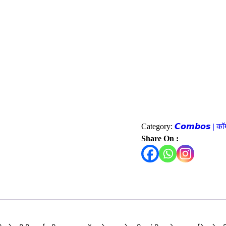
Category:
𝘾𝙤𝙢𝙗𝙤𝙨 | कॉ
Share On :