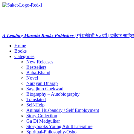
𝑨 𝑳𝒆𝒂𝒅𝒊𝒏𝒈 𝑴𝒂𝒓𝒂𝒕𝒉𝒊 𝑩𝒐𝒐𝒌𝒔 𝑷𝒖𝒃𝒍𝒊𝒔𝒉𝒆𝒓 | ग्रंथसेवेची ५० वर्षे | दर्जेदार स
Home
Books
Categories
New Releases
Bestsellers
Baba-Bhand
Novel
Narayan Dharap
Sayajirao Gaekwad
Biography – Autobiography
Translated
Self-Help
Animal Husbandry / Self Employment
Story Collection
Ga Di Madgulkar
Storybooks Young Adult Literature
Spiritual-Philosophy-Osho