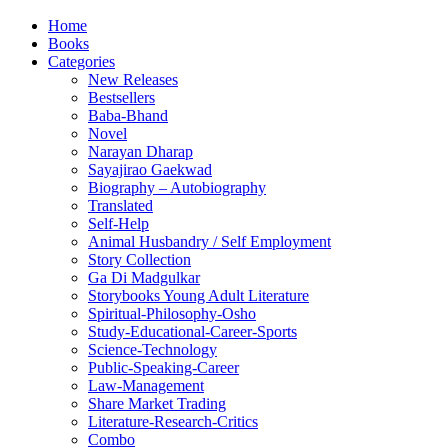
Home
Books
Categories
New Releases
Bestsellers
Baba-Bhand
Novel
Narayan Dharap
Sayajirao Gaekwad
Biography – Autobiography
Translated
Self-Help
Animal Husbandry / Self Employment
Story Collection
Ga Di Madgulkar
Storybooks Young Adult Literature
Spiritual-Philosophy-Osho
Study-Educational-Career-Sports
Science-Technology
Public-Speaking-Career
Law-Management
Share Market Trading
Literature-Research-Critics
Combo