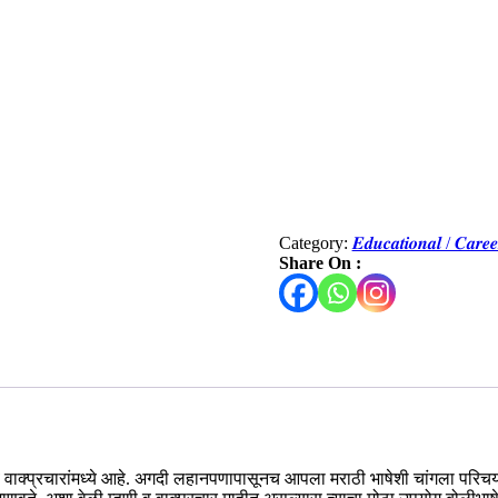
Category:
𝑬𝒅𝒖𝒄𝒂𝒕𝒊𝒐𝒏𝒂𝒍 / 𝑪𝒂
Share On :
 व वाक्प्रचारांमध्ये आहे. अगदी लहानपणापासूनच आपला मराठी भाषेशी चांगला परिच