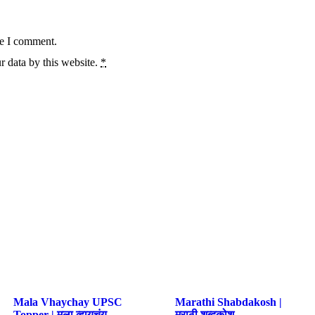
me I comment.
r data by this website.
*
Mala Vhaychay UPSC
Marathi Shabdakosh |
Topper | मला व्हायचंय
मराठी शब्दकोश