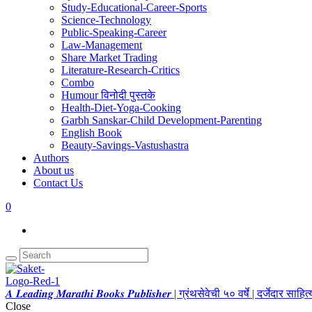
Study-Educational-Career-Sports
Science-Technology
Public-Speaking-Career
Law-Management
Share Market Trading
Literature-Research-Critics
Combo
Humour विनोदी पुस्तके
Health-Diet-Yoga-Cooking
Garbh Sanskar-Child Development-Parenting
English Book
Beauty-Savings-Vastushastra
Authors
About us
Contact Us
0
𝑨 𝑳𝒆𝒂𝒅𝒊𝒏𝒈 𝑴𝒂𝒓𝒂𝒕𝒉𝒊 𝑩𝒐𝒐𝒌𝒔 𝑷𝒖𝒃𝒍𝒊𝒔𝒉𝒆𝒓 | ग्रंथसेवेची ५० वर्षे | दर्जेदार स
Close