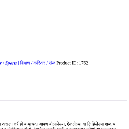
𝒆𝒆𝒓 / 𝑺𝒑𝒐𝒓𝒕𝒔 | शिक्षण / करिअर / खेळ
Product ID:
1762
य असला तरीही बऱ्याचदा आपण बोललेल्या, ऐकलेल्या वा लिहिलेल्या शब्दांचा