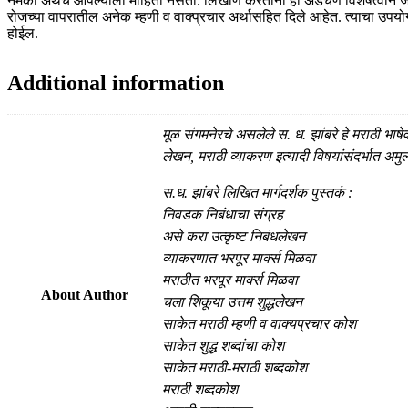
नेमका अर्थच आपल्याला माहिती नसतो. लिखाण करताना ही अडचण विशेषत्वाने जाणव
रोजच्या वापरातील अनेक म्हणी व वाक्प्रचार अर्थासहित दिले आहेत. त्याचा उपयोग स
होईल.
Additional information
मूळ संगमनेरचे असलेले स. ध. झांबरे हे मराठी भा
लेखन, मराठी व्याकरण इत्यादी विषयांसंदर्भात अमुल्य
स.ध. झांबरे लिखित मार्गदर्शक पुस्तकं :
निवडक निबंधाचा संग्रह
असे करा उत्कृष्ट निबंधलेखन
व्याकरणात भरपूर मार्क्स मिळवा
मराठीत भरपूर मार्क्स मिळवा
About Author
चला शिकूया उत्तम शुद्धलेखन
साकेत मराठी म्हणी व वाक्यप्रचार कोश
साकेत शुद्ध शब्दांचा कोश
साकेत मराठी-मराठी शब्दकोश
मराठी शब्दकोश