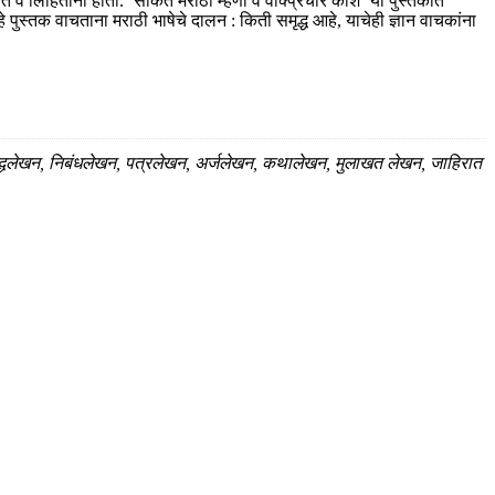
 व लिहिताना होतो. ‘साकेत मराठी म्हणी व वाक्प्रचार कोश’ या पुस्तकात
े पुस्तक वाचताना मराठी भाषेचे दालन : किती समृद्ध आहे, याचेही ज्ञान वाचकांना
रे शुद्धलेखन, निबंधलेखन, पत्रलेखन, अर्जलेखन, कथालेखन, मुलाखत लेखन, जाहिरात