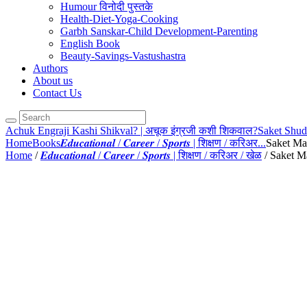
Humour विनोदी पुस्तके
Health-Diet-Yoga-Cooking
Garbh Sanskar-Child Development-Parenting
English Book
Beauty-Savings-Vastushastra
Authors
About us
Contact Us
Achuk Engraji Kashi Shikval? | अचूक इंग्रजी कशी शिकवाल?
Saket Shudd
Home
Books
𝑬𝒅𝒖𝒄𝒂𝒕𝒊𝒐𝒏𝒂𝒍 / 𝑪𝒂𝒓𝒆𝒆𝒓 / 𝑺𝒑𝒐𝒓𝒕𝒔 | शिक्षण / करिअर...
Saket Mar
Home
/
𝑬𝒅𝒖𝒄𝒂𝒕𝒊𝒐𝒏𝒂𝒍 / 𝑪𝒂𝒓𝒆𝒆𝒓 / 𝑺𝒑𝒐𝒓𝒕𝒔 | शिक्षण / करिअर / खेळ
/ Saket Ma