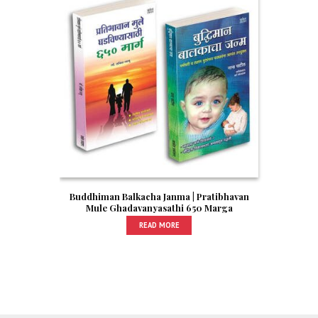
Buddhiman Balkacha Janma | Pratibhavan
Mule Ghadavanyasathi 650 Marga
READ MORE