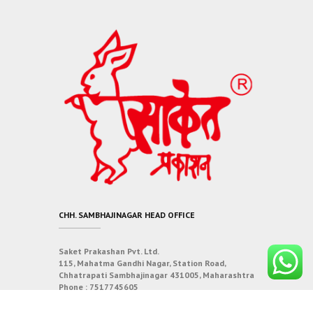
CHH. SAMBHAJINAGAR HEAD OFFICE
Saket Prakashan Pvt. Ltd.
115, Mahatma Gandhi Nagar, Station Road,
Chhatrapati Sambhajinagar 431005, Maharashtra
Phone :
7517745605