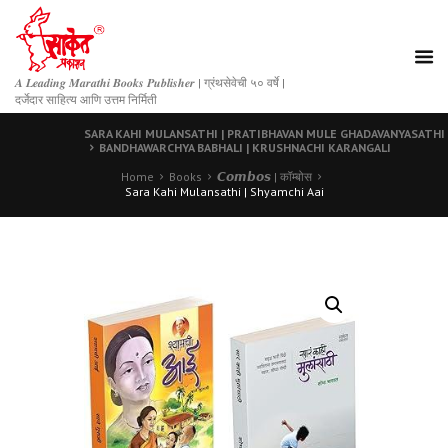
𝑨 𝑳𝒆𝒂𝒅𝒊𝒏𝒈 𝑴𝒂𝒓𝒂𝒕𝒉𝒊 𝑩𝒐𝒐𝒌𝒔 𝑷𝒖𝒃𝒍𝒊𝒔𝒉𝒆𝒓 | ग्रंथसेवेची ५० वर्षे |
दर्जेदार साहित्य आणि उत्तम निर्मिती
SARA KAHI MULANSATHI | PRATIBHAVAN MULE GHADAVANYASATHI
BANDHAWARCHYA BABHALI | KRUSHNACHI KARANGALI
Home
Books
𝘾𝙤𝙢𝙗𝙤𝙨 | कॉम्बोस
Sara Kahi Mulansathi | Shyamchi Aai