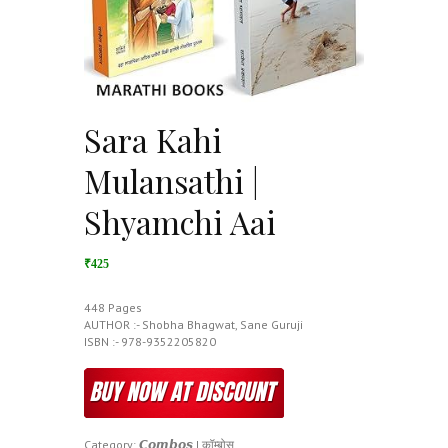
Sara Kahi
Mulansathi |
Shyamchi Aai
₹425
448 Pages
AUTHOR :- Shobha Bhagwat, Sane Guruji
ISBN :- 978-9352205820
Category:
𝘾𝙤𝙢𝙗𝙤𝙨 | कॉम्बोस