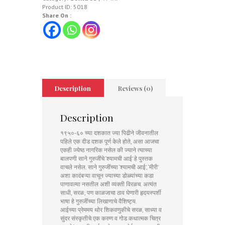
Product ID:
5018
Share On :
Description
Reviews (0)
Description
१९५०-६० च्या दशकात ज्या पिढीने जीवनातील
पहिले एक दीड दशक पूर्ण केले होते, असा आजचा
एकही ज्येष्ठ नागरिक नसेल की ज्याने त्याच्या
बालपणी साने गुरुजींचे ‘श्यामची आई’ हे पुस्तक
वाचले नसेल. साने गुरुजींच्या ‘श्यामची आई’, ‘मीरी’
अशा कादंबऱ्या वाचून ज्याच्या डोळ्यांच्या कडा
पाणावल्या नसतील अशी व्यक्ती विरळच. अत्यंत
साधी, सरळ; पण काळजाचा ठाव घेणारी हृदयस्पर्शी
भाषा हे गुरुजींच्या लिखाणाचे वैशिष्ट्य.
आईच्या प्रेममय थोर शिकवणुकीचे सरळ, साध्या व
सुंदर संस्कृतीचे एक करुण व गोड कथात्मक चित्र