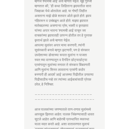
म्हणजे ‘श्यामची आई’ असे म्हणता येईल. खुद्द गुरुजी
म्हणतात की, “ही कथा लिहिताना हृदयातील सारा
जिव्हाळा येथे ओतलेला आहे. या गोष्टी लिहीत
असताना माझे डोळे शतवार ओले झाले होते. हृदय
गहिवरून व उचंबळून आले होते. माझ्या हृदयात
मातेबद्दलच्या असणाऱ्या प्रेम, भक्ती व कृतज्ञता
यांच्या अपार भावना ‘श्यामची आई’ वाचून जर
वाचकांच्या हृदयातही उत्पन्न होतील तर हे पुस्तक
कृतार्थ झाले असे म्हणता येईल.
आपल्या मुलांवर अपार माया करणारी, त्यांनी
सुसंस्कारी बनावे म्हणून झटणारी; पण हे संस्कार
उपदेशाच्या डोसाच्या रूपात मुलांना न पाजता
स्वत:च्या वागण्यातून व दैनंदिन छोट्याछोट्या
प्रसंगातून मुलांच्या मनावर ते संस्कार बिंबवणारी
आणि मुलांना शिस्त लावताना प्रसंगी कठोर
बनणारी ही आदर्श ‘आई’ आजच्या पिढीतील उगवत्या
पिढीसाठीच नव्हे तर त्यांच्या आईबाबांसाठी प्रेरक
ठरेल, हे निश्चित.
————————————————————
————————————————————–
आज पालकांच्या जगण्यातले ताण-तणाव मुलांमध्ये
आपसूक झिरपत आहेत. पालक जिंकण्यासाठी धावत
सुटले आहेत आणि बाहेरची प्रस्थापित व्यवस्था
याला मदत करते आहे. अशा वातावरणात मुलाचं
‘मूलपण’ सांभाळण्याचं, जोपासण्याचं, फुलवण्याचं काम