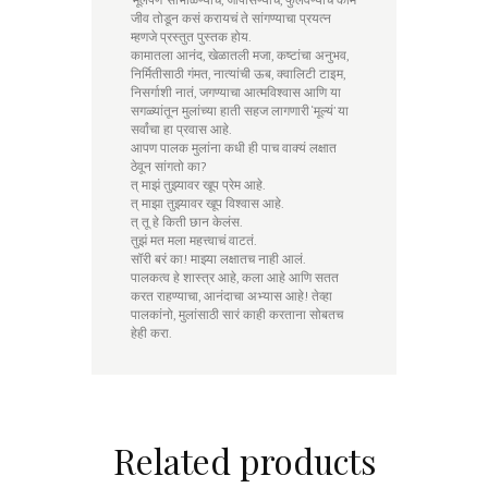
जीव तोडून कसं करायचं ते सांगण्याचा प्रयत्न
म्हणजे प्रस्तुत पुस्तक होय.
कामातला आनंद, खेळातली मजा, कष्टांचा अनुभव,
निर्मितीसाठी गंमत, नात्यांची ऊब, क्वालिटी टाइम,
निसर्गाशी नातं, जगण्याचा आत्मविश्वास आणि या
सगळ्यांतून मुलांच्या हाती सहज लागणारी ‘मूल्यं’ या
सर्वांचा हा प्रवास आहे.
आपण पालक मुलांना कधी ही पाच वाक्यं लक्षात
ठेवून सांगतो का?
त् माझं तुझ्यावर खूप प्रेम आहे.
त् माझा तुझ्यावर खूप विश्वास आहे.
त् तू हे किती छान केलंस.
तुझं मत मला महत्त्वाचं वाटतं.
सॉरी बरं का! माझ्या लक्षातच नाही आलं.
पालकत्व हे शास्त्र आहे, कला आहे आणि सतत
करत राहण्याचा, आनंदाचा अभ्यास आहे! तेव्हा
पालकांनो, मुलांसाठी सारं काही करताना सोबतच
हेही करा.
Related products