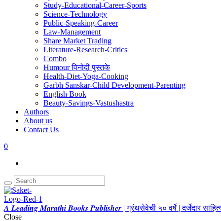
Study-Educational-Career-Sports
Science-Technology
Public-Speaking-Career
Law-Management
Share Market Trading
Literature-Research-Critics
Combo
Humour विनोदी पुस्तके
Health-Diet-Yoga-Cooking
Garbh Sanskar-Child Development-Parenting
English Book
Beauty-Savings-Vastushastra
Authors
About us
Contact Us
0
𝑨 𝑳𝒆𝒂𝒅𝒊𝒏𝒈 𝑴𝒂𝒓𝒂𝒕𝒉𝒊 𝑩𝒐𝒐𝒌𝒔 𝑷𝒖𝒃𝒍𝒊𝒔𝒉𝒆𝒓 | ग्रंथसेवेची ५० वर्षे | दर्जेदार स
Close