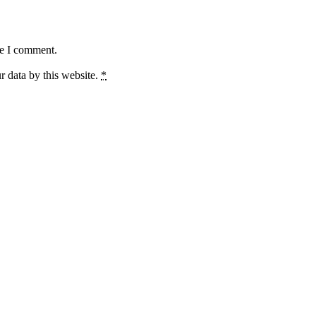
me I comment.
r data by this website.
*