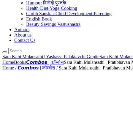
Humour विनोदी पुस्तके
Health-Diet-Yoga-Cooking
Garbh Sanskar-Child Development-Parenting
English Book
Beauty-Savings-Vastushastra
Authors
About us
Contact Us
Sara Kahi Mulansathi | Yashasvi Palaktavchi Gupite
Sara Kahi Mulans
Home
Books
𝘾𝙤𝙢𝙗𝙤𝙨 | कॉम्बोस
Sara Kahi Mulansathi | Pratibhavan 
Home
/
𝘾𝙤𝙢𝙗𝙤𝙨 | कॉम्बोस
/ Sara Kahi Mulansathi | Pratibhavan M