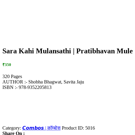
Sara Kahi Mulansathi | Pratibhavan Mul
₹350
320 Pages
AUTHOR :- Shobha Bhagwat, Savita Jaju
ISBN :- 978-9352205813
Category:
𝘾𝙤𝙢𝙗𝙤𝙨 | कॉम्बोस
Product ID:
5016
Share On :