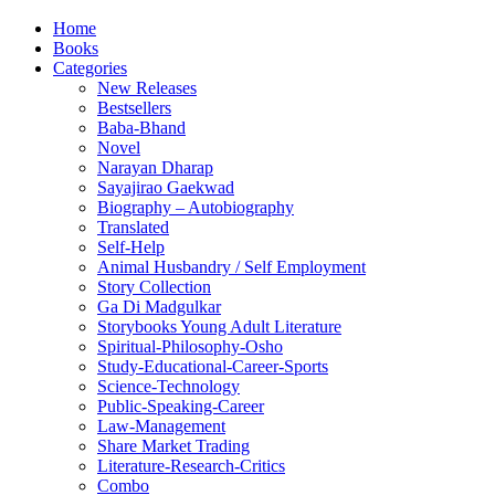
Home
Books
Categories
New Releases
Bestsellers
Baba-Bhand
Novel
Narayan Dharap
Sayajirao Gaekwad
Biography – Autobiography
Translated
Self-Help
Animal Husbandry / Self Employment
Story Collection
Ga Di Madgulkar
Storybooks Young Adult Literature
Spiritual-Philosophy-Osho
Study-Educational-Career-Sports
Science-Technology
Public-Speaking-Career
Law-Management
Share Market Trading
Literature-Research-Critics
Combo