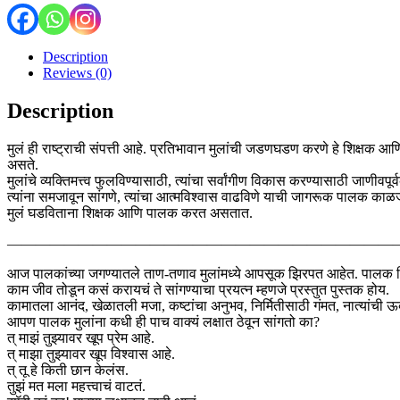
Description
Reviews (0)
Description
मुलं ही राष्ट्राची संपत्ती आहे. प्रतिभावान मुलांची जडणघडण करणे हे शिक्षक आण
असते.
मुलांचे व्यक्तिमत्त्व फुलविण्यासाठी, त्यांचा सर्वांगीण विकास करण्यासाठी जाणीवपू
त्यांना समजावून सांगणे, त्यांचा आत्मविश्वास वाढविणे याची जागरूक पालक काळजी 
मुलं घडविताना शिक्षक आणि पालक करत असतात.
———————————————————————————
आज पालकांच्या जगण्यातले ताण-तणाव मुलांमध्ये आपसूक झिरपत आहेत. पालक जिं
काम जीव तोडून कसं करायचं ते सांगण्याचा प्रयत्न म्हणजे प्रस्तुत पुस्तक होय.
कामातला आनंद, खेळातली मजा, कष्टांचा अनुभव, निर्मितीसाठी गंमत, नात्यांची ऊब,
आपण पालक मुलांना कधी ही पाच वाक्यं लक्षात ठेवून सांगतो का?
त् माझं तुझ्यावर खूप प्रेम आहे.
त् माझा तुझ्यावर खूप विश्वास आहे.
त् तू हे किती छान केलंस.
तुझं मत मला महत्त्वाचं वाटतं.