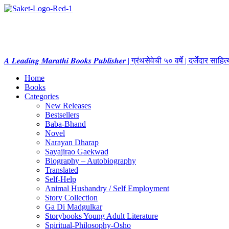
𝑨 𝑳𝒆𝒂𝒅𝒊𝒏𝒈 𝑴𝒂𝒓𝒂𝒕𝒉𝒊 𝑩𝒐𝒐𝒌𝒔 𝑷𝒖𝒃𝒍𝒊𝒔𝒉𝒆𝒓 | ग्रंथसेवेची ५० वर्षे | दर्जेदार स
Home
Books
Categories
New Releases
Bestsellers
Baba-Bhand
Novel
Narayan Dharap
Sayajirao Gaekwad
Biography – Autobiography
Translated
Self-Help
Animal Husbandry / Self Employment
Story Collection
Ga Di Madgulkar
Storybooks Young Adult Literature
Spiritual-Philosophy-Osho