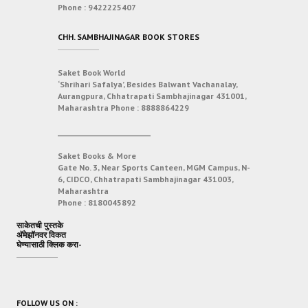
Phone :
9422225407
CHH. SAMBHAJINAGAR BOOK STORES
Saket Book World
‘Shrihari Safalya’, Besides Balwant Vachanalay,
Aurangpura, Chhatrapati Sambhajinagar 431001,
Maharashtra
Phone :
8888864229
___________________________
Saket Books & More
Gate No. 3, Near Sports Canteen, MGM Campus, N-
6, CIDCO, Chhatrapati Sambhajinagar 431003,
Maharashtra
Phone :
8180045892
साकेतची पुस्तके
अ‍ॅमेझॉनवर विकत
घेण्यासाठी क्लिक करा-
FOLLOW US ON :