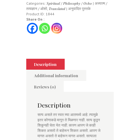
Categories:
𝑺𝒑𝒊𝒓𝒊𝒕𝒖𝒂𝒍 / 𝑷𝒉𝒊𝒍𝒐𝒔𝒐𝒑𝒉𝒚 / 𝑶𝒔𝒉𝒐 | अध्यात्म /
तत्वज्ञान / ओशो
,
𝑻𝒓𝒂𝒏𝒔𝒍𝒂𝒕𝒆𝒅 | अनुवादित पुस्तके
Product ID:
1844
Share On :
Description
Additional information
Reviews (0)
Description
सत्य असले तर स्वत:च्या आतमध्ये आहे. त्यामुळे
इतर कोणाकडे मागून ते मिळणार नाही. सत्य कुठून
शिकूनही घेता येत नाही. कारण आपण जे काही
शिकत असतो ते बाहेरून शिकत असतो. आपण जे
मागत असतो ते बाहेरून मागत असतो. सत्याला