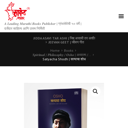
𝑨 𝑳𝒆𝒂𝒅𝒊𝒏𝒈 𝑴𝒂𝒓𝒂𝒕𝒉𝒊 𝑩𝒐𝒐𝒌𝒔 𝑷𝒖𝒃𝒍𝒊𝒔𝒉𝒆𝒓 | ग्रंथसेवेची ५० वर्षे |
दर्जेदार साहित्य आणि उत्तम निर्मिती
JIDDA ASAVI TAR ASHI | जिद्द असावी तर अशी!
JEEVAN GEET | जीवन गीत
Home
Books
𝑺𝒑𝒊𝒓𝒊𝒕𝒖𝒂𝒍 / 𝑷𝒉𝒊𝒍𝒐𝒔𝒐𝒑𝒉𝒚 / 𝑶𝒔𝒉𝒐 | अध्यात्म /...
Satyacha Shodh | सत्याचा शोध